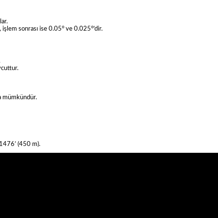
ar.
 işlem sonrası ise 0.05° ve 0.025°’dir.
.
cuttur.
rma mümkündür.
 1476’ (450 m).