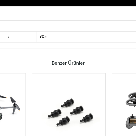
:
905
Benzer Ürünler