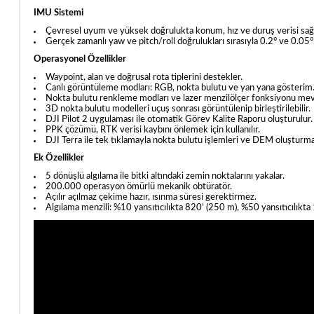
IMU Sistemi
Çevresel uyum ve yüksek doğrulukta konum, hız ve duruş verisi sağl
Gerçek zamanlı yaw ve pitch/roll doğrulukları sırasıyla 0.2° ve 0.05°,
Operasyonel Özellikler
Waypoint, alan ve doğrusal rota tiplerini destekler.
Canlı görüntüleme modları: RGB, nokta bulutu ve yan yana gösterim
Nokta bulutu renkleme modları ve lazer menzilölçer fonksiyonu mev
3D nokta bulutu modelleri uçuş sonrası görüntülenip birleştirilebilir.
DJI Pilot 2 uygulaması ile otomatik Görev Kalite Raporu oluşturulur.
PPK çözümü, RTK verisi kaybını önlemek için kullanılır.
DJI Terra ile tek tıklamayla nokta bulutu işlemleri ve DEM oluştu
Ek Özellikler
5 dönüşlü algılama ile bitki altındaki zemin noktalarını yakalar.
200.000 operasyon ömürlü mekanik obtüratör.
Açılır açılmaz çekime hazır, ısınma süresi gerektirmez.
Algılama menzili: %10 yansıtıcılıkta 820’ (250 m), %50 yansıtıcılıkta