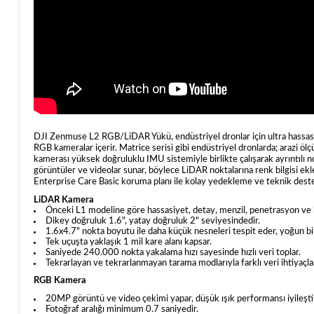
DJI Zenmuse L2 RGB/LiDAR Yükü, endüstriyel dronlar için ultra hassas
RGB kameralar içerir. Matrice serisi gibi endüstriyel dronlarda; arazi 
kamerası yüksek doğruluklu IMU sistemiyle birlikte çalışarak ayrıntılı
görüntüler ve videolar sunar, böylece LiDAR noktalarına renk bilgisi ekl
Enterprise Care Basic koruma planı ile kolay yedekleme ve teknik deste
LiDAR Kamera
Önceki L1 modeline göre hassasiyet, detay, menzil, penetrasyon ve hız
Dikey doğruluk 1.6", yatay doğruluk 2" seviyesindedir.
1.6x4.7" nokta boyutu ile daha küçük nesneleri tespit eder, yoğun bi
Tek uçuşta yaklaşık 1 mil kare alanı kapsar.
Saniyede 240.000 nokta yakalama hızı sayesinde hızlı veri toplar.
Tekrarlayan ve tekrarlanmayan tarama modlarıyla farklı veri ihtiyaçları
RGB Kamera
20MP görüntü ve video çekimi yapar, düşük ışık performansı iyileştir
Fotoğraf aralığı minimum 0.7 saniyedir.