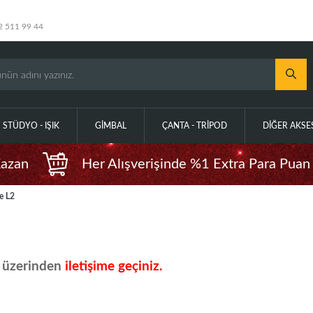
2 511 99 44
STÜDYO - IŞIK
GIMBAL
ÇANTA - TRIPOD
DIĞER AKS
Kazan
Her Alışverişinde %1 Extra Para Puan
e L2
üzerinden
iletişime geçiniz.