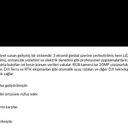
iyet sunan gelişmiş bir sistemdir. 3 eksenli gimbal üzerine yerleştirilmiş he
ölçümü, ormancılık yönetimi ve elektrik denetimi gibi profesyonel uygulamalarda 
 nokta bulutları ve kesin konum verileri yakalar. RGB kamera ise 20MP çözünürlük
er. DJI Terra ve RTK ekipmanları gibi otomatik uçuş rotaları ve diğer DJI teknolo
k sağlar.
 geliştirilmiştir.
tki örtüsüne nüfuz eder.
nı karşılar.
ilmiştir.