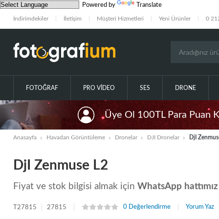
Powered by
Translate
İndirimdekiler
İletişim
Müşteri Hizmetleri
Yeni Ürünler
0 21
FOTOĞRAF
PRO VIDEO
SES
DRONE
Üye Ol 100TL Para Puan 
Anasayfa
Havadan Görüntüleme
Dronelar
DJI Dronelar
DjI Zenmus
DjI Zenmuse L2
Fiyat ve stok bilgisi almak için
WhatsApp hattımız
0 Değerlendirme
Yorum Yaz
T27815
27815