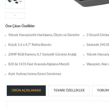
Öne Çıkan Özellikler
Yüksek Hassasiyetle Haritalama, Ölçüm ve Denetim
3 Eksenli Gimb
Küçük 1,6 x 4,7" Nokta Boyutu
Saniyede 240.0
20MP RGB Kamera, 0,7 Saniyelik Görüntü Aralığı
Yüksek Hassasiy
820 ile 1476 Feet Arasında Algılama Menzili
Waypoint, Alan 
Açılır Açılmaz Isınma Süresi Gerekmez
ÜRÜN AÇIKLAMASI
TEKNIK ÖZELLIKLER
YORUML