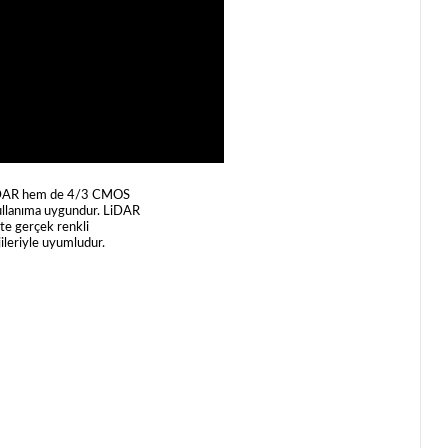
m LiDAR hem de 4/3 CMOS
kullanıma uygundur. LiDAR
te gerçek renkli
jileriyle uyumludur.