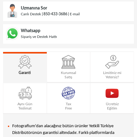
Uzmanına Sor
Canlı Destek
850-433-3686
E-mail
Whatsapp
Sipariş ve Destek Hattı
Garanti
Kurumsal
Limitiniz mi
Satış
Yetersiz?
Aynı Gün
Tax
Ücretsiz
Teslimat
Free
Eğitim
Fotografium'dan alacağınız bütün ürünler Yetkili Türkiye
Distribütörünün garantisi altındadır. Farklı platformlarda