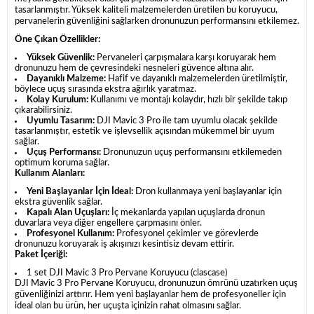
tasarlanmıştır. Yüksek kaliteli malzemelerden üretilen bu koruyucu,
pervanelerin güvenliğini sağlarken dronunuzun performansını etkilemez.
Öne Çıkan Özellikler:
Yüksek Güvenlik:
Pervaneleri çarpışmalara karşı koruyarak hem
dronunuzu hem de çevresindeki nesneleri güvence altına alır.
Dayanıklı Malzeme:
Hafif ve dayanıklı malzemelerden üretilmiştir,
böylece uçuş sırasında ekstra ağırlık yaratmaz.
Kolay Kurulum:
Kullanımı ve montajı kolaydır, hızlı bir şekilde takıp
çıkarabilirsiniz.
Uyumlu Tasarım:
DJI Mavic 3 Pro ile tam uyumlu olacak şekilde
tasarlanmıştır, estetik ve işlevsellik açısından mükemmel bir uyum
sağlar.
Uçuş Performansı:
Dronunuzun uçuş performansını etkilemeden
optimum koruma sağlar.
Kullanım Alanları:
Yeni Başlayanlar İçin İdeal:
Dron kullanmaya yeni başlayanlar için
ekstra güvenlik sağlar.
Kapalı Alan Uçuşları:
İç mekanlarda yapılan uçuşlarda dronun
duvarlara veya diğer engellere çarpmasını önler.
Profesyonel Kullanım:
Profesyonel çekimler ve görevlerde
dronunuzu koruyarak iş akışınızı kesintisiz devam ettirir.
Paket İçeriği:
1 set DJI Mavic 3 Pro Pervane Koruyucu (clascase)
DJI Mavic 3 Pro Pervane Koruyucu, dronunuzun ömrünü uzatırken uçuş
güvenliğinizi arttırır. Hem yeni başlayanlar hem de profesyoneller için
ideal olan bu ürün, her uçuşta içinizin rahat olmasını sağlar.