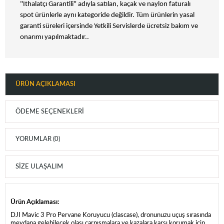
"Ithalatçı Garantili" adıyla satılan, kaçak ve naylon faturalı
spot ürünlerle aynı kategoride değildir. Tüm ürünlerin yasal
garanti süreleri içersinde Yetkili Servislerde ücretsiz bakım ve
onarımı yapılmaktadır..
ÜRÜN AÇIKLAMASI
ÖDEME SEÇENEKLERI
YORUMLAR (0)
SIZE ULAŞALIM
Ürün Açıklaması:
DJI Mavic 3 Pro Pervane Koruyucu
(clascase)
, dronunuzu uçuş sırasında
meydana gelebilecek olası çarpışmalara ve kazalara karşı korumak için