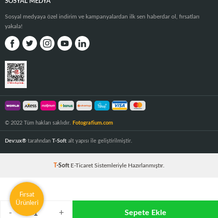
SOSYAL MEDYA
Sosyal medyaya özel indirim ve kampanyalardan ilk sen haberdar ol, fırsatları
yakala!
© 2022 Tüm hakları saklıdır.
Fotografium.com
Dev:ux®
tarafından
T-Soft
alt yapısı ile geliştirilmiştir.
T
-Soft
E-Ticaret
Sistemleriyle Hazırlanmıştır.
Fırsat
Ürünleri
-
+
Sepete Ekle