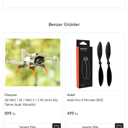
Benzer Ürünler
Clascase
Autel
Dji Mini / SE / Mini 2 / 2 SE Serisi İniş
Autel Evo II Pervane (İkili)
Takımı Ayak Yükseltici
899
499
TL
TL
Sepete Ekle
Sepete Ekle