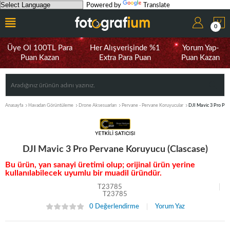
Powered by
Translate
0
Üye Ol 100TL Para
Her Alışverişinde %1
Yorum Yap-
Puan Kazan
Extra Para Puan
Puan Kazan
Anasayfa
Havadan Görüntüleme
Drone Aksesuarları
Pervane - Pervane Koruyucular
DJI Mavic 3 Pro Per
DJI Mavic 3 Pro Pervane Koruyucu (Clascase)
Bu ürün, yan sanayi üretimi olup; orijinal ürün yerine
kullanılabilecek uyumlu bir muadil üründür.
T23785
T23785
0 Değerlendirme
Yorum Yaz