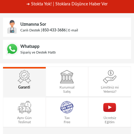
➜ Stokta Yok! | Stoklara Düşünce Haber Ver
Uzmanına Sor
Canlı Destek
850-433-3686
E-mail
Whatsapp
Sipariş ve Destek Hattı
Garanti
Kurumsal
Limitiniz mi
Satış
Yetersiz?
Aynı Gün
Tax
Ücretsiz
Teslimat
Free
Eğitim