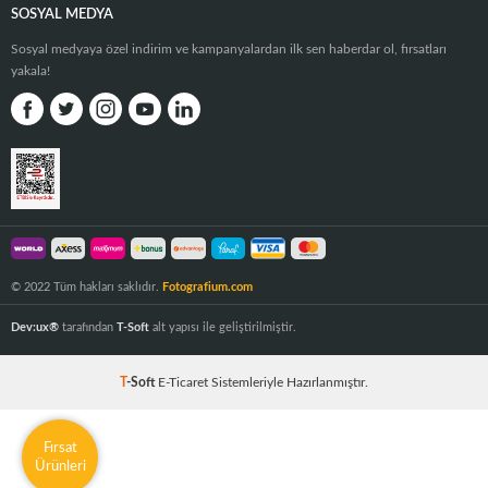
SOSYAL MEDYA
Sosyal medyaya özel indirim ve kampanyalardan ilk sen haberdar ol, fırsatları
yakala!
© 2022 Tüm hakları saklıdır.
Fotografium.com
Dev:ux®
tarafından
T-Soft
alt yapısı ile geliştirilmiştir.
T
-Soft
E-Ticaret
Sistemleriyle Hazırlanmıştır.
Fırsat
Ürünleri