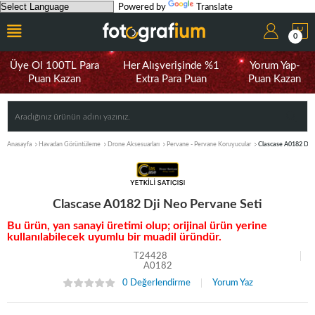
Powered by
Translate
0
Üye Ol 100TL Para
Her Alışverişinde %1
Yorum Yap-
Puan Kazan
Extra Para Puan
Puan Kazan
Anasayfa
Havadan Görüntüleme
Drone Aksesuarları
Pervane - Pervane Koruyucular
Clascase A0182 Dji 
Clascase A0182 Dji Neo Pervane Seti
Bu ürün, yan sanayi üretimi olup; orijinal ürün yerine
kullanılabilecek uyumlu bir muadil üründür.
T24428
A0182
0 Değerlendirme
Yorum Yaz