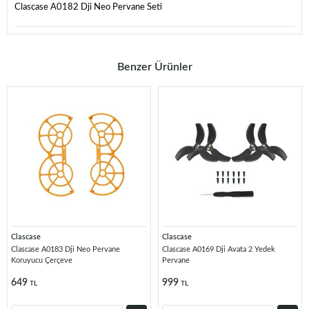
Clascase A0182 Dji Neo Pervane Seti
Benzer Ürünler
Clascase
Clascase
Clascase A0183 Dji Neo Pervane
Clascase A0169 Dji Avata 2 Yedek
Koruyucu Çerçeve
Pervane
649
999
TL
TL