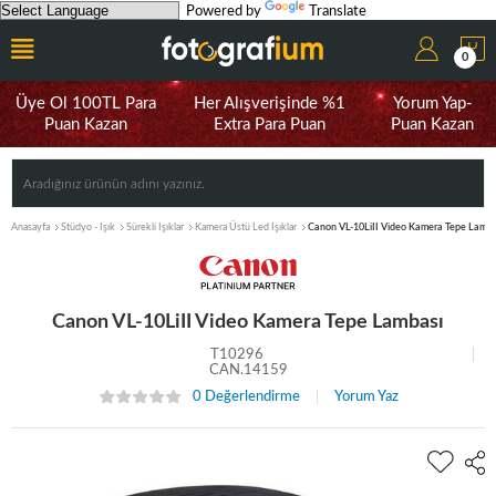
Powered by
Translate
0
Üye Ol 100TL Para
Her Alışverişinde %1
Yorum Yap-
Puan Kazan
Extra Para Puan
Puan Kazan
Anasayfa
Stüdyo - Işık
Sürekli Işıklar
Kamera Üstü Led Işıklar
Canon VL-10LiII Video Kamera Tepe Lamba
Canon VL-10LiII Video Kamera Tepe Lambası
T10296
CAN.14159
0 Değerlendirme
Yorum Yaz