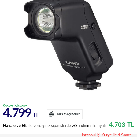
Stokta Mevcut
4.799
TL
Taksit Seçenekleri
4.703
TL
Havale ve Eft
ile verdiğiniz siparişlerde
%2 indirim
ile fiyatı
İstanbul içi Kurye ile 4 Saatte