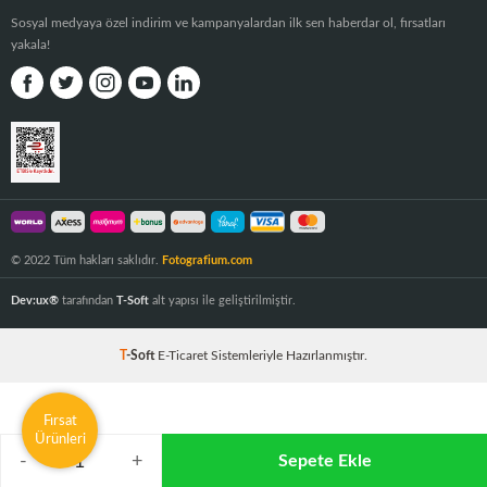
Sosyal medyaya özel indirim ve kampanyalardan ilk sen haberdar ol, fırsatları
yakala!
© 2022 Tüm hakları saklıdır.
Fotografium.com
Dev:ux®
tarafından
T-Soft
alt yapısı ile geliştirilmiştir.
T
-Soft
E-Ticaret
Sistemleriyle Hazırlanmıştır.
Fırsat
Ürünleri
-
+
Sepete Ekle