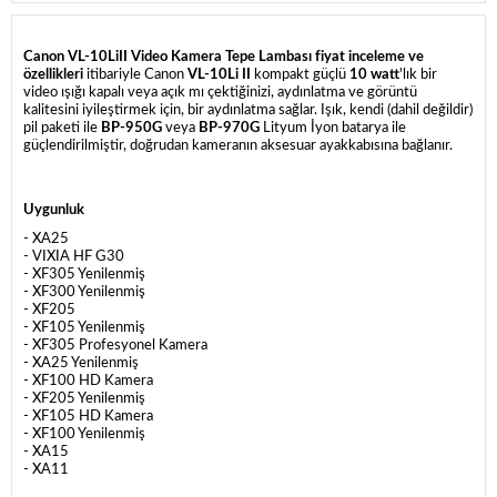
Canon VL-10LiII Video Kamera Tepe Lambası fiyat inceleme ve
özellikleri
itibariyle Canon
VL-10Li II
kompakt güçlü
10 watt
'lık bir
video ışığı kapalı veya açık mı çektiğinizi, aydınlatma ve görüntü
kalitesini iyileştirmek için, bir aydınlatma sağlar. Işık, kendi (dahil değildir)
pil paketi ile
BP-950G
veya
BP-970G
Lityum İyon batarya ile
güçlendirilmiştir, doğrudan kameranın aksesuar ayakkabısına bağlanır.
Uygunluk
- XA25
- VIXIA HF G30
- XF305 Yenilenmiş
- XF300 Yenilenmiş
- XF205
- XF105 Yenilenmiş
- XF305 Profesyonel Kamera
- XA25 Yenilenmiş
- XF100 HD Kamera
- XF205 Yenilenmiş
- XF105 HD Kamera
- XF100 Yenilenmiş
- XA15
- XA11