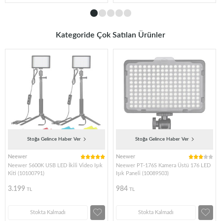
Kategoride Çok Satılan Ürünler
Stoğa Gelince Haber Ver
Stoğa Gelince Haber Ver
Neewer
Neewer
Neewer 5600K USB LED İkili Video Işık
Neewer PT-176S Kamera Üstü 176 LED
Kiti (10100791)
Işık Paneli (10089503)
3.199
984
TL
TL
Stokta Kalmadı
Stokta Kalmadı