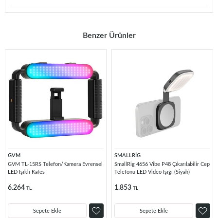
Benzer Ürünler
GVM
SMALLRİG
GVM TL-15RS Telefon/Kamera Evrensel
SmallRig 4656 Vibe P48 Çıkarılabilir Cep
LED Işıklı Kafes
Telefonu LED Video Işığı (Siyah)
6.264
1.853
TL
TL
Sepete Ekle
Sepete Ekle