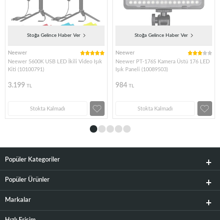
Stoğa Gelince Haber Ver
Stoğa Gelince Haber Ver
Neewer
Neewer
Neewer 5600K USB LED İkili Video Işık
Neewer PT-176S Kamera Üstü 176 LED
Kiti (10100791)
Işık Paneli (10089503)
3.199
984
TL
TL
Stokta Kalmadı
Stokta Kalmadı
Popüler Kategoriler
Popüler Ürünler
Markalar