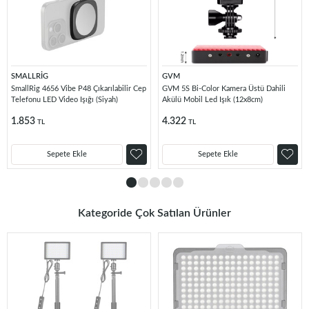
SMALLRİG
GVM
SmallRig 4656 Vibe P48 Çıkarılabilir Cep
GVM 5S Bi-Color Kamera Üstü Dahili
Telefonu LED Video Işığı (Siyah)
Akülü Mobil Led Işık (12x8cm)
1.853
4.322
TL
TL
Sepete Ekle
Sepete Ekle
Kategoride Çok Satılan Ürünler