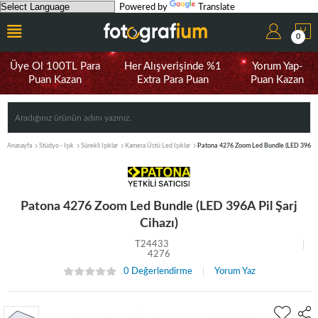
Powered by
Translate
0
Üye Ol 100TL Para
Her Alışverişinde %1
Yorum Yap-
Puan Kazan
Extra Para Puan
Puan Kazan
Anasayfa
Stüdyo - Işık
Sürekli Işıklar
Kamera Üstü Led Işıklar
Patona 4276 Zoom Led Bundle (LED 396A Pil
Patona 4276 Zoom Led Bundle (LED 396A Pil Şarj
Cihazı)
T24433
4276
0 Değerlendirme
Yorum Yaz