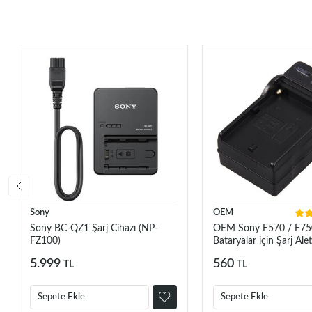
Sony
OEM
Sony BC-QZ1 Şarj Cihazı (NP-
OEM Sony F570 / F75
FZ100)
Bataryalar için Şarj Alet
5.999
560
TL
TL
Sepete Ekle
Sepete Ekle