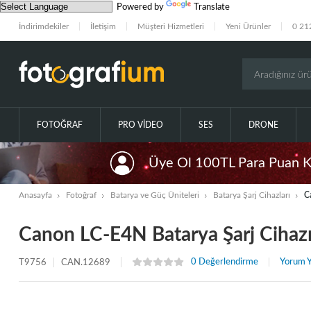
Powered by
Translate
İndirimdekiler
İletişim
Müşteri Hizmetleri
Yeni Ürünler
0 21
FOTOĞRAF
PRO VIDEO
SES
DRONE
Üye Ol 100TL Para Puan 
Anasayfa
Fotoğraf
Batarya ve Güç Üniteleri
Batarya Şarj Cihazları
C
Canon LC-E4N Batarya Şarj Cihaz
0 Değerlendirme
Yorum Y
T9756
CAN.12689