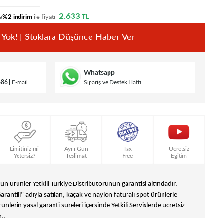
2.633
e
%2 indirim
ile fiyatı
TL
 Yok! | Stoklara Düşünce Haber Ver
Whatsapp
686
E-mail
Sipariş ve Destek Hattı
Limitiniz mi
Aynı Gün
Tax
Ücretsiz
Yetersiz?
Teslimat
Free
Eğitim
n ürünler Yetkili Türkiye Distribütörünün garantisi altındadır.
Garantili" adıyla satılan, kaçak ve naylon faturalı spot ürünlerle
ünlerin yasal garanti süreleri içersinde Yetkili Servislerde ücretsiz
..