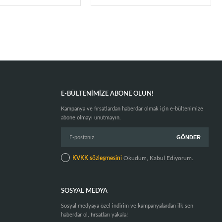
E-BÜLTENIMIZE ABONE OLUN!
Kampanya ve fırsatlardan haberdar olmak için e-bültenimize
abone olmayı unutmayın.
KVKK sözleşmesini
Okudum, Kabul Ediyorum.
SOSYAL MEDYA
Sosyal medyaya özel indirim ve kampanyalardan ilk sen
haberdar ol, fırsatları yakala!