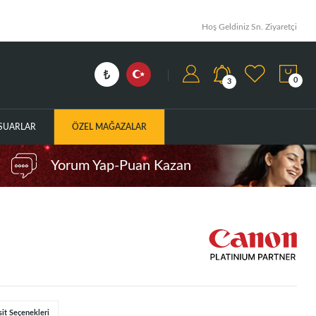
Hoş Geldiniz Sn. Ziyaretçi
0
3
ESUARLAR
ÖZEL MAĞAZALAR
Yorum Yap-Puan Kazan
sit Seçenekleri