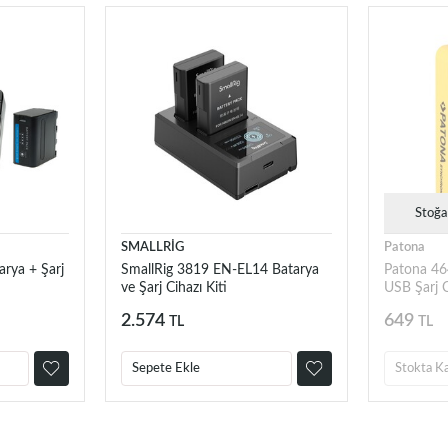
Stoğa
SMALLRİG
Patona
rya + Şarj
SmallRig 3819 EN-EL14 Batarya
Patona 46
ve Şarj Cihazı Kiti
USB Şarj 
İçin
2.574
649
TL
TL
Sepete Ekle
Stokta K