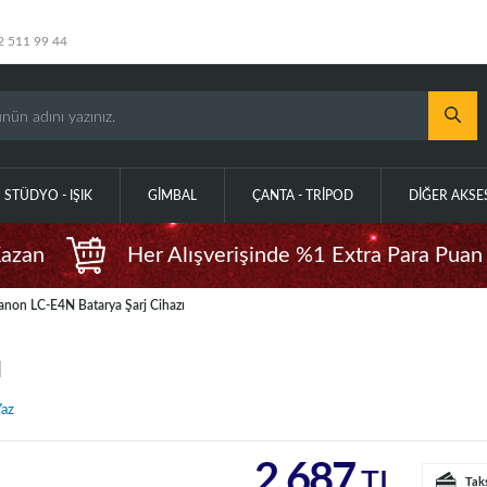
2 511 99 44
STÜDYO - IŞIK
GIMBAL
ÇANTA - TRIPOD
DIĞER AKS
Kazan
Her Alışverişinde %1 Extra Para Puan
anon LC-E4N Batarya Şarj Cihazı
ı
az
2.687
TL
Tak