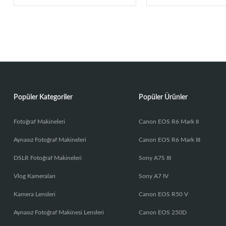
Popüler Kategoriler
Popüler Ürünler
Fotoğraf Makineleri
Canon EOS R6 Mark II
Aynasız Fotoğraf Makineleri
Canon EOS R6 Mark III
DSLR Fotoğraf Makineleri
Sony A7S III
Vlog Kameraları
Sony A7 IV
Kamera Lensleri
Canon EOS R50 V
Aynasız Fotoğraf Makinesi Lensleri
Canon EOS 250D