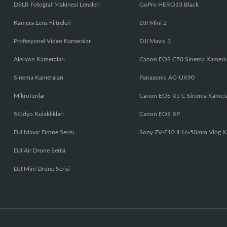
DSLR Fotoğraf Makinesi Lensleri
GoPro HERO13 Black
Kamera Lens Filtreleri
DJI Mini 2
Profesyonel Video Kameralar
DJI Mavic 3
Aksiyon Kameraları
Canon EOS C50 Sinema Kamera
Sinema Kameraları
Panasonic AG-UX90
Mikrofonlar
Canon EOS R5 C Sinema Kamer
Stüdyo Kulaklıkları
Canon EOS RP
DJI Mavic Drone Serisi
Sony ZV-E10 II 16-50mm Vlog K
DJI Air Drone Serisi
DJI Mini Drone Serisi