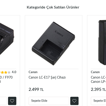
Kategoride Çok Satılan Ürünler
4.0
Canon
Canon
0 / F970
Canon LC-E17 Şarj Cihazı
Canon LC-E
i
Canon LP-
LP-E6P, LP
2.499
2.395
TL
TL
Sepete Ekle
Sepete E