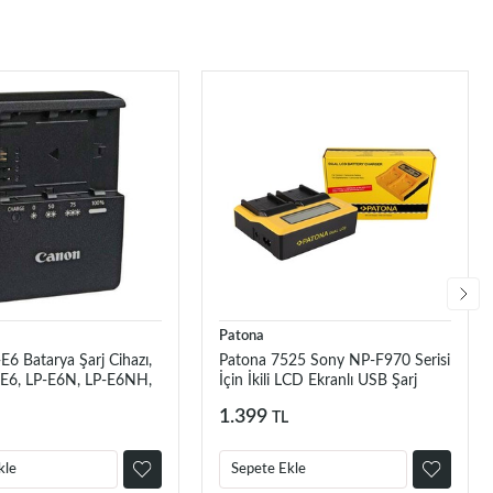
Patona
6 Batarya Şarj Cihazı,
Patona 7525 Sony NP-F970 Serisi
E6, LP-E6N, LP-E6NH,
İçin İkili LCD Ekranlı USB Şarj
-EL Orjinal Şarj Cihazı
Aleti
1.399
TL
kle
Sepete Ekle