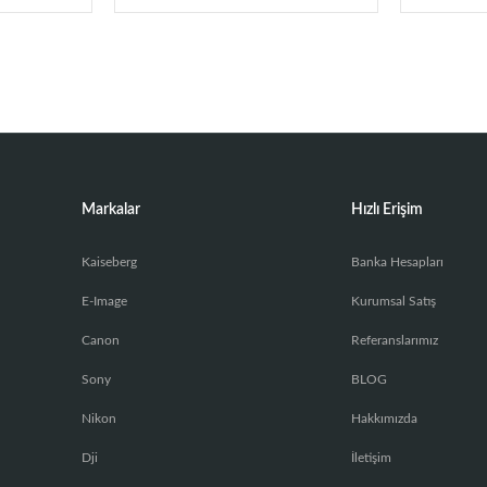
Markalar
Hızlı Erişim
Kaiseberg
Banka Hesapları
E-Image
Kurumsal Satış
Canon
Referanslarımız
Sony
BLOG
Nikon
Hakkımızda
Dji
İletişim