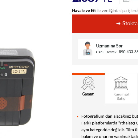
Havale ve Eft
ile verdiğiniz siparişlerd
➜ Stokta
Uzmanına Sor
Canlı Destek
850-433-3
Garanti
Kurumsal
Satış
Fotografium'dan alacağınız bütü
Farklı platformlarda "Ithalatçı 
aynı kategoride değildir. Tüm ür
bakım ve onarımı yapılmaktadır