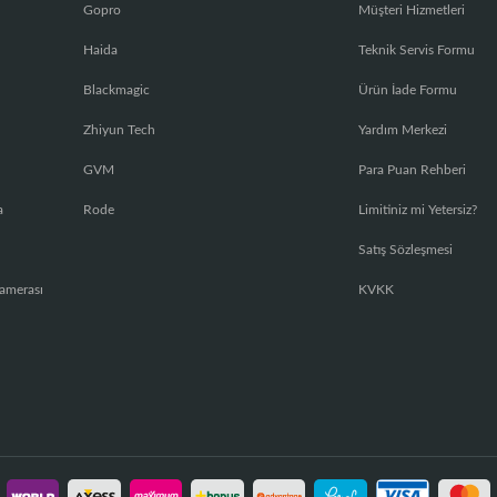
Gopro
Müşteri Hizmetleri
Haida
Teknik Servis Formu
Blackmagic
Ürün İade Formu
Zhiyun Tech
Yardım Merkezi
GVM
Para Puan Rehberi
a
Rode
Limitiniz mi Yetersiz?
Satış Sözleşmesi
amerası
KVKK