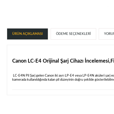
ÜRÜN AÇIKLAMASI
ÖDEME SEÇENEKLERI
YORUM
Canon LC-E4 Orijinal Şarj Cihazı İncelemesi,Fi
LC-E4N Pil Şarj
gelen
Canon
iki ayrı LP-E4 veya LP-E4N aküleri şarj ede
kamerada kullanıldığında kalan pil düzeyinin doğru şekilde gösterilebilmes