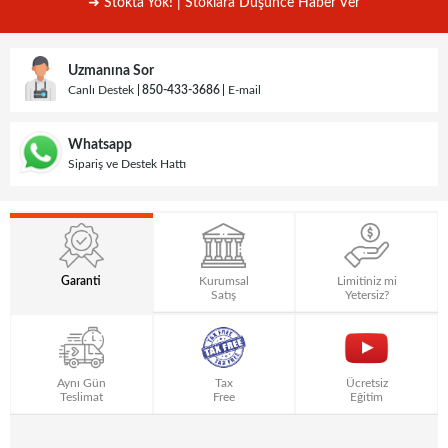
➜ Stokta Yok! | Stoklara Düşünce Haber Ver
Uzmanına Sor
Canlı Destek
850-433-3686
E-mail
Whatsapp
Sipariş ve Destek Hattı
Garanti
Kurumsal
Limitiniz mi
Satış
Yetersiz?
Aynı Gün
Tax
Ücretsiz
Teslimat
Free
Eğitim