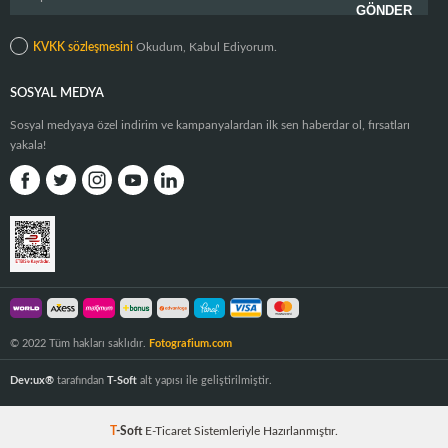
KVKK sözleşmesini
Okudum, Kabul Ediyorum.
SOSYAL MEDYA
Sosyal medyaya özel indirim ve kampanyalardan ilk sen haberdar ol, fırsatları
yakala!
© 2022 Tüm hakları saklıdır.
Fotografium.com
Dev:ux®
tarafından
T-Soft
alt yapısı ile geliştirilmiştir.
T
-Soft
E-Ticaret
Sistemleriyle Hazırlanmıştır.