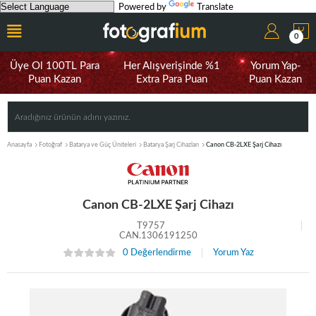
Powered by
Translate
0
Üye Ol 100TL Para
Her Alışverişinde %1
Yorum Yap-
Puan Kazan
Extra Para Puan
Puan Kazan
Anasayfa
Fotoğraf
Batarya ve Güç Üniteleri
Batarya Şarj Cihazları
Canon CB-2LXE Şarj Cihazı
Canon CB-2LXE Şarj Cihazı
T9757
CAN.1306191250
0 Değerlendirme
Yorum Yaz