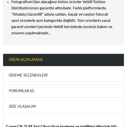
Fotografium'dan alacağınız bütün ürünler Yetkili Türkiye
Distribütörünün garantisi altındadır. Farklı platformlarda
"Ithalatçı Garantili" adıyla satılan, kaçak ve naylon faturalı
spot ürünlerle aynı kategoride değildir. Tüm ürünlerin yasal
garanti süreleri içersinde Yetkili Servislerde ücretsiz bakım ve
onarımı yapılmaktadır..
ÜRÜN AÇIKLAMASI
ÖDEME SEÇENEKLERI
YORUMLAR (0)
SIZE ULAŞALIM
Canon CB-2LXE Şarj Cihazı fiyat,inceleme ve özellikleri itibariyle
NB-