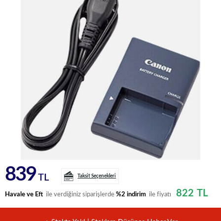
839
TL
Taksit Seçenekleri
822
TL
Havale ve Eft
ile verdiğiniz siparişlerde
%2 indirim
ile fiyatı