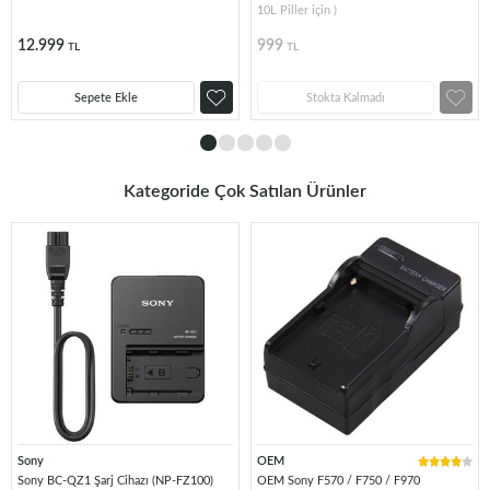
10L Piller için )
12.999
999
TL
TL
Sepete Ekle
Stokta Kalmadı
Kategoride Çok Satılan Ürünler
Sony
OEM
Sony BC-QZ1 Şarj Cihazı (NP-FZ100)
OEM Sony F570 / F750 / F970