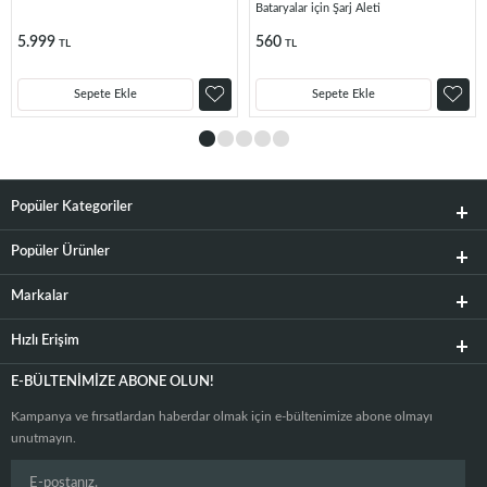
Bataryalar için Şarj Aleti
5.999
560
TL
TL
Sepete Ekle
Sepete Ekle
Popüler Kategoriler
Popüler Ürünler
Markalar
Hızlı Erişim
E-BÜLTENIMIZE ABONE OLUN!
Kampanya ve fırsatlardan haberdar olmak için e-bültenimize abone olmayı
unutmayın.