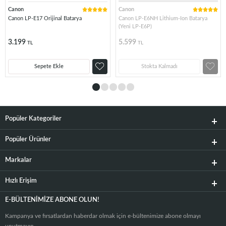
Canon
Canon
Canon LP-E17 Orijinal Batarya
Canon LP-E6NH Lithium-Ion Batarya
(Yeni LP-E6P)
3.199
5.599
TL
TL
Sepete Ekle
Stokta Kalmadı
Popüler Kategoriler
Popüler Ürünler
Markalar
Hızlı Erişim
E-BÜLTENIMIZE ABONE OLUN!
Kampanya ve fırsatlardan haberdar olmak için e-bültenimize abone olmayı