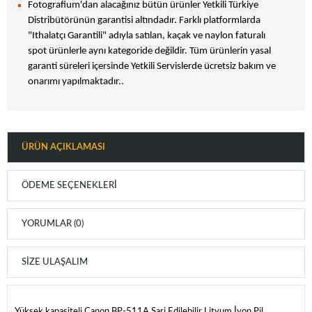
Fotografium'dan alacağınız bütün ürünler Yetkili Türkiye
Distribütörünün garantisi altındadır. Farklı platformlarda
"Ithalatçı Garantili" adıyla satılan, kaçak ve naylon faturalı
spot ürünlerle aynı kategoride değildir. Tüm ürünlerin yasal
garanti süreleri içersinde Yetkili Servislerde ücretsiz bakım ve
onarımı yapılmaktadır..
ÜRÜN AÇIKLAMASI
ÖDEME SEÇENEKLERI
YORUMLAR (0)
SIZE ULAŞALIM
Yüksek kapasiteli
Canon BP-511A Şarj Edilebilir Lityum İyon Pil
,