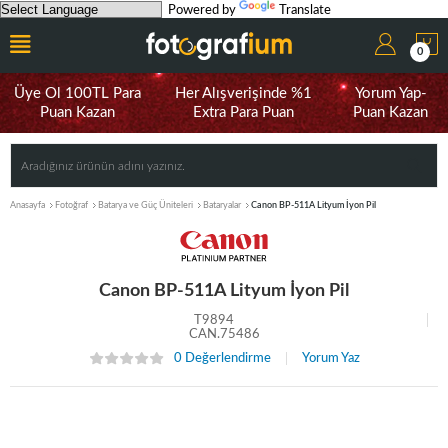
Powered by
Translate
0
Üye Ol 100TL Para
Her Alışverişinde %1
Yorum Yap-
Puan Kazan
Extra Para Puan
Puan Kazan
Anasayfa
Fotoğraf
Batarya ve Güç Üniteleri
Bataryalar
Canon BP-511A Lityum İyon Pil
Canon BP-511A Lityum İyon Pil
T9894
CAN.75486
0 Değerlendirme
Yorum Yaz