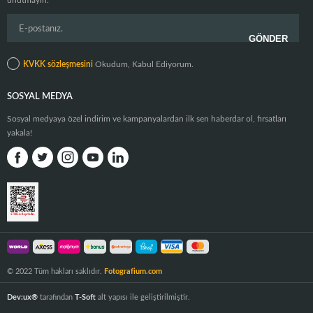
unutmayın.
KVKK sözleşmesini
Okudum, Kabul Ediyorum.
SOSYAL MEDYA
Sosyal medyaya özel indirim ve kampanyalardan ilk sen haberdar ol, fırsatları
yakala!
© 2022 Tüm hakları saklıdır.
Fotografium.com
Dev:ux®
tarafından
T-Soft
alt yapısı ile geliştirilmiştir.