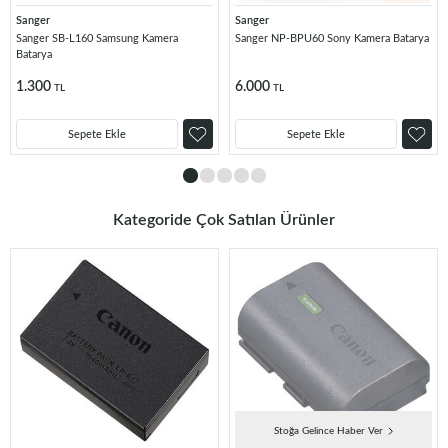
Sanger
Sanger
Sanger SB-L160 Samsung Kamera
Sanger NP-BPU60 Sony Kamera Batarya
Batarya
1.300
6.000
TL
TL
Sepete Ekle
Sepete Ekle
Kategoride Çok Satılan Ürünler
Stoğa Gelince Haber Ver