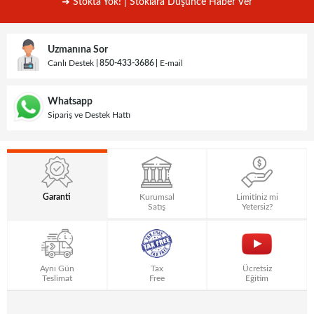
➜ Stokta Yok! | Stoklara Düşünce Haber Ver
Uzmanına Sor
Canlı Destek
850-433-3686
E-mail
Whatsapp
Sipariş ve Destek Hattı
Garanti
Kurumsal
Limitiniz mi
Satış
Yetersiz?
Aynı Gün
Tax
Ücretsiz
Teslimat
Free
Eğitim