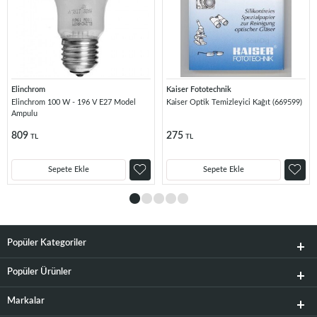
Elinchrom
Kaiser Fototechnik
Elinchrom 100 W - 196 V E27 Model
Kaiser Optik Temizleyici Kağıt (669599)
Ampulu
809
275
TL
TL
Sepete Ekle
Sepete Ekle
Popüler Kategoriler
Popüler Ürünler
Markalar