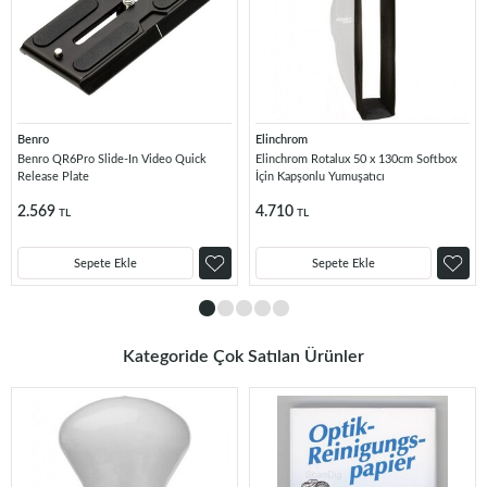
Benro
Elinchrom
Benro QR6Pro Slide-In Video Quick
Elinchrom Rotalux 50 x 130cm Softbox
Release Plate
İçin Kapşonlu Yumuşatıcı
2.569
4.710
TL
TL
Sepete Ekle
Sepete Ekle
Kategoride Çok Satılan Ürünler