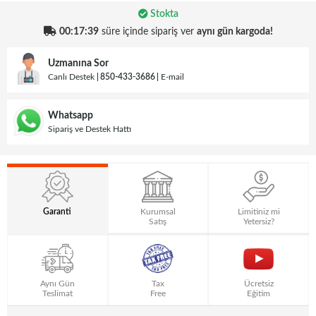
Stokta
00:17:39
süre içinde sipariş ver
aynı gün kargoda!
Uzmanına Sor
Canlı Destek
850-433-3686
E-mail
Whatsapp
Sipariş ve Destek Hattı
Garanti
Kurumsal
Limitiniz mi
Satış
Yetersiz?
Aynı Gün
Tax
Ücretsiz
Teslimat
Free
Eğitim