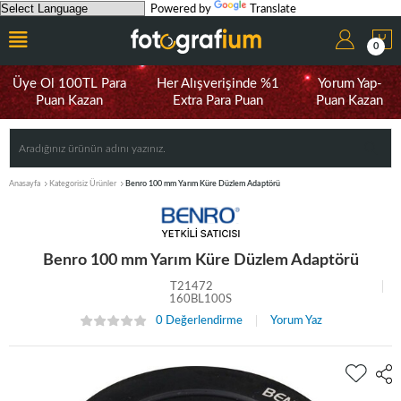
Powered by
Translate
0
Üye Ol 100TL Para
Her Alışverişinde %1
Yorum Yap-
Puan Kazan
Extra Para Puan
Puan Kazan
Anasayfa
Kategorisiz Ürünler
Benro 100 mm Yarım Küre Düzlem Adaptörü
Benro 100 mm Yarım Küre Düzlem Adaptörü
T21472
160BL100S
0 Değerlendirme
Yorum Yaz