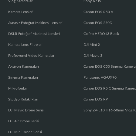
Vlog Kameraları
Sony A7 IV
Kamera Lensleri
Canon EOS R50 V
Aynasız Fotoğraf Makinesi Lensleri
Canon EOS 250D
DSLR Fotoğraf Makinesi Lensleri
GoPro HERO13 Black
Kamera Lens Filtreleri
DJI Mini 2
Profesyonel Video Kameralar
DJI Mavic 3
Aksiyon Kameraları
Canon EOS C50 Sinema Kamera
Sinema Kameraları
Panasonic AG-UX90
Mikrofonlar
Canon EOS R5 C Sinema Kamer
Stüdyo Kulaklıkları
Canon EOS RP
DJI Mavic Drone Serisi
Sony ZV-E10 II 16-50mm Vlog K
DJI Air Drone Serisi
DJI Mini Drone Serisi