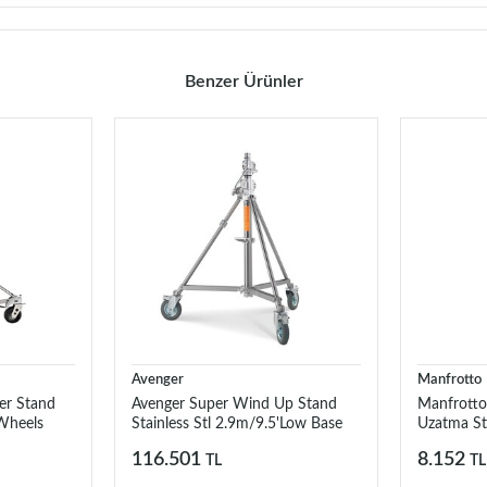
Benzer Ürünler
Avenger
Manfrotto
er Stand
Avenger Super Wind Up Stand
Manfrotto
Wheels
Stainless Stl 2.9m/9.5'Low Base
Uzatma St
B6029X
116.501
8.152
TL
TL