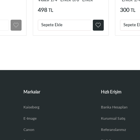
Vidası 1/4'' Erkek 3/8'' Erkek
''Erkek 1/4'
498
300
TL
TL
Sepete Ekle
Sepete E
Markalar
Hızlı Erişim
Kaiseberg
Banka Hesapları
E-Image
Kurumsal Satış
Canon
Referanslarımız