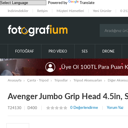
Powered by
Translate
İndirimdekiler
İletişim
Müşteri Hizmetleri
Yeni Ürünler
0 21
FOTOĞRAF
PRO VIDEO
SES
DRONE
Üye Ol 100TL Para Puan 
Anasayfa
Çanta - Tripod
Tripodlar
Tripod Aksesuarları
Diğer Aksesua
Avenger Jumbo Grip Head 4.5in, S
0 Değerlendirme
Yorum Yaz
T24130
D400