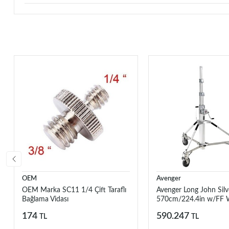
OEM
Avenger
OEM Marka SC11 1/4 Çift Taraflı
Avenger Long John Silv
Bağlama Vidası
570cm/224.4in w/FF 
B7057FF
174
590.247
TL
TL