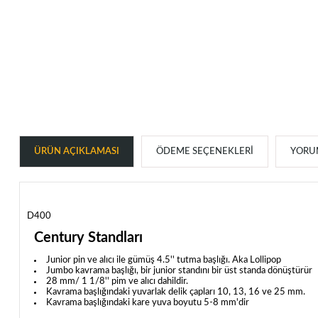
ÜRÜN AÇIKLAMASI
ÖDEME SEÇENEKLERI
YORUM
D400
Century Standları
Junior pin ve alıcı ile gümüş 4.5'' tutma başlığı. Aka Lollipop
Jumbo kavrama başlığı, bir junior standını bir üst standa dönüştürür
28 mm/ 1 1/8'' pim ve alıcı dahildir.
Kavrama başlığındaki yuvarlak delik çapları 10, 13, 16 ve 25 mm.
Kavrama başlığındaki kare yuva boyutu 5-8 mm'dir