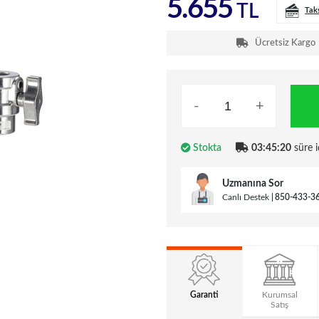
5.655
TL
Tak
Ücretsiz Kargo
-
+
Stokta
03:45:19
süre i
Uzmanına Sor
Canlı Destek
850-433-3
Garanti
Kurumsal
Satış