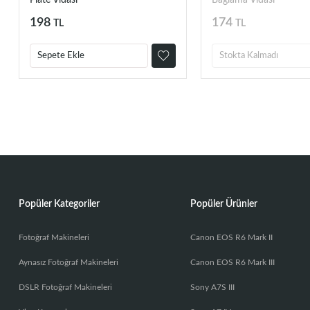
Plate Vidası
Bağlama Vidası
198
174
TL
TL
Sepete Ekle
Stokta Kalmadı
Popüler Kategoriler
Popüler Ürünler
Fotoğraf Makineleri
Canon EOS R6 Mark II
Aynasız Fotoğraf Makineleri
Canon EOS R6 Mark III
DSLR Fotoğraf Makineleri
Sony A7S III