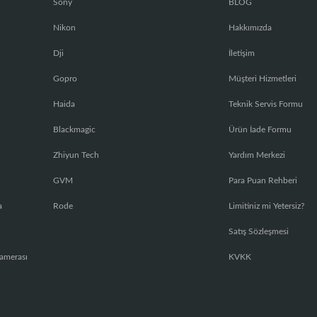
Sony
BLOG
Nikon
Hakkımızda
Dji
İletişim
Gopro
Müşteri Hizmetleri
Haida
Teknik Servis Formu
Blackmagic
Ürün İade Formu
Zhiyun Tech
Yardım Merkezi
GVM
Para Puan Rehberi
a
Rode
Limitiniz mi Yetersiz?
Satış Sözleşmesi
amerası
KVKK