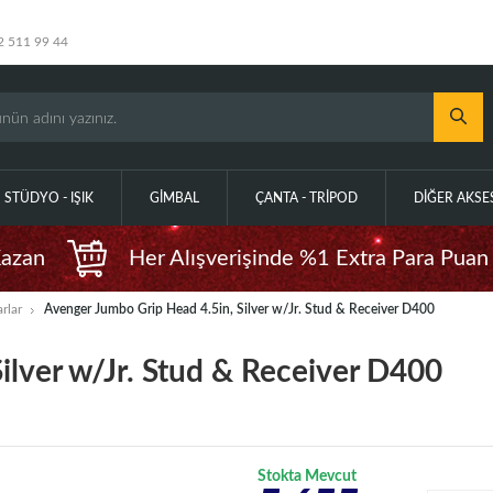
2 511 99 44
STÜDYO - IŞIK
GIMBAL
ÇANTA - TRIPOD
DIĞER AKS
Kazan
Her Alışverişinde %1 Extra Para Puan
rlar
Avenger Jumbo Grip Head 4.5in, Silver w/Jr. Stud & Receiver D400
ilver w/Jr. Stud & Receiver D400
Stokta Mevcut