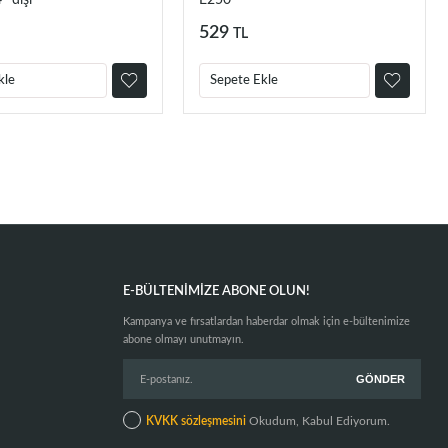
' dişi
E250
529
TL
kle
Sepete Ekle
E-BÜLTENIMIZE ABONE OLUN!
Kampanya ve fırsatlardan haberdar olmak için e-bültenimize
abone olmayı unutmayın.
KVKK sözleşmesini
Okudum, Kabul Ediyorum.