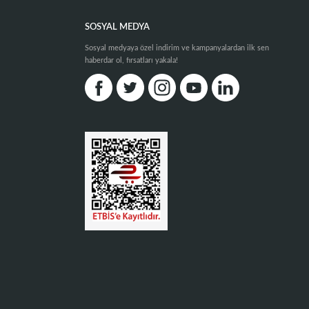
SOSYAL MEDYA
Sosyal medyaya özel indirim ve kampanyalardan ilk sen
haberdar ol, fırsatları yakala!