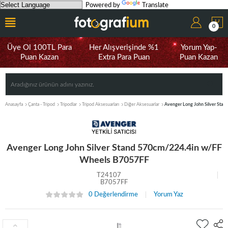
Powered by
Translate
0
Üye Ol 100TL Para
Her Alışverişinde %1
Yorum Yap-
Puan Kazan
Extra Para Puan
Puan Kazan
Anasayfa
Çanta - Tripod
Tripodlar
Tripod Aksesuarları
Diğer Aksesuarlar
Avenger Long John Silver Sta
Avenger Long John Silver Stand 570cm/224.4in w/FF
Wheels B7057FF
T24107
B7057FF
0 Değerlendirme
Yorum Yaz