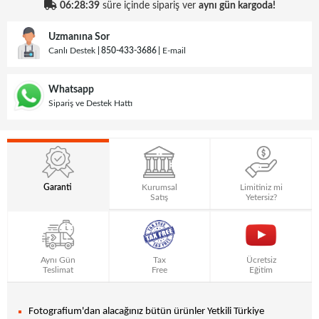
06:28:39
süre içinde sipariş ver
aynı gün kargoda!
Uzmanına Sor
Canlı Destek
850-433-3686
E-mail
Whatsapp
Sipariş ve Destek Hattı
Garanti
Kurumsal
Limitiniz mi
Satış
Yetersiz?
Aynı Gün
Tax
Ücretsiz
Teslimat
Free
Eğitim
Fotografium'dan alacağınız bütün ürünler Yetkili Türkiye