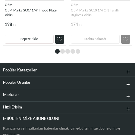
OEM
OEM
OEM Marka SC07 1/4'' Tripod Plate
OEM Marka SC10 1/4 Çift Taraflı
Vidası
Bağlama Vidası
198
174
TL
TL
Sepete Ekle
Stokta Kalmadı
Popüler Kategoriler
Popüler Ürünler
Markalar
Hızlı Erişim
E-BÜLTENIMIZE ABONE OLUN!
Kampanya ve fırsatlardan haberdar olmak için e-bültenimize abone olmayı
unutmayın.