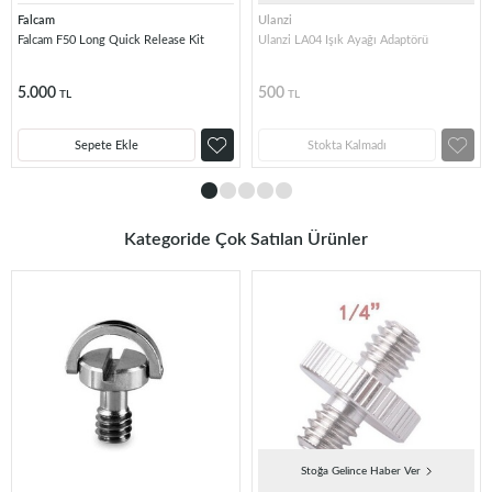
Falcam
Ulanzi
Falcam F50 Long Quick Release Kit
Ulanzi LA04 Işık Ayağı Adaptörü
5.000
500
TL
TL
Sepete Ekle
Stokta Kalmadı
Kategoride Çok Satılan Ürünler
Stoğa Gelince Haber Ver