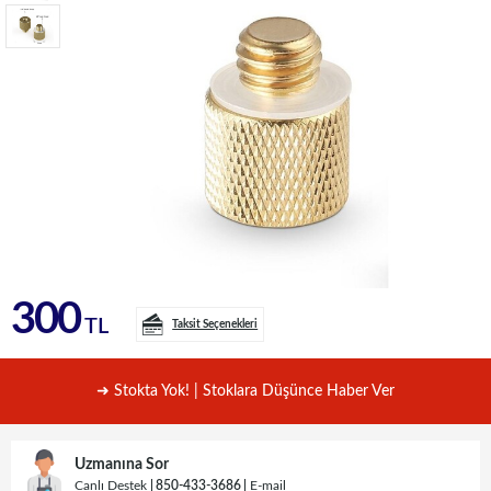
300
TL
Taksit Seçenekleri
➜ Stokta Yok! | Stoklara Düşünce Haber Ver
Uzmanına Sor
Canlı Destek
850-433-3686
E-mail