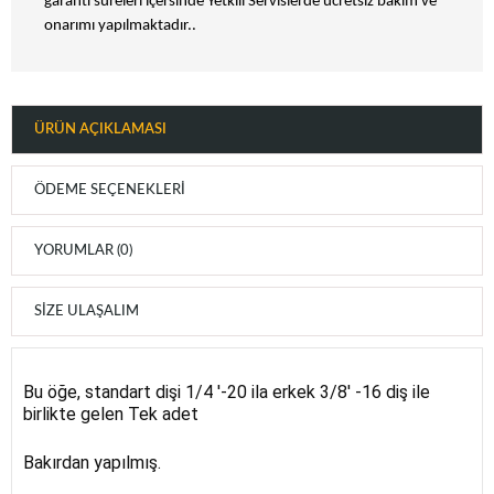
garanti süreleri içersinde Yetkili Servislerde ücretsiz bakım ve
onarımı yapılmaktadır..
ÜRÜN AÇIKLAMASI
ÖDEME SEÇENEKLERI
YORUMLAR (0)
SIZE ULAŞALIM
Bu öğe, standart dişi 1/4 '-20 ila erkek 3/8' -16 diş ile
birlikte gelen Tek adet
Bakırdan yapılmış.