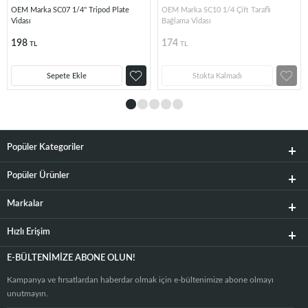
OEM Marka SC07 1/4'' Tripod Plate
OEM Marka SC10 1/4 Çift Taraflı
Vidası
Bağlama Vidası
198
174
TL
TL
Sepete Ekle
Stokta Kalmadı
Popüler Kategoriler
Popüler Ürünler
Markalar
Hızlı Erişim
E-BÜLTENIMIZE ABONE OLUN!
Kampanya ve fırsatlardan haberdar olmak için e-bültenimize abone olmayı
unutmayın.