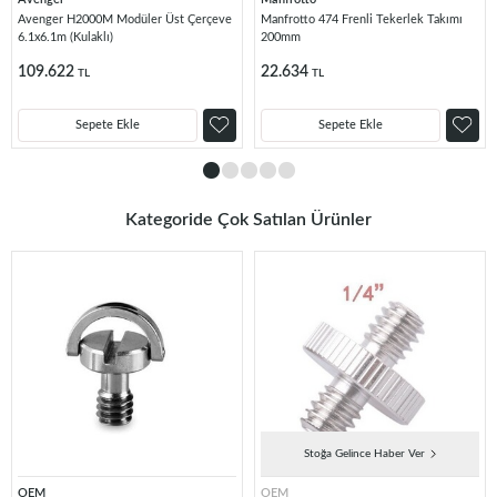
Avenger H2000M Modüler Üst Çerçeve
Manfrotto 474 Frenli Tekerlek Takımı
6.1x6.1m (Kulaklı)
200mm
109.622
22.634
TL
TL
Sepete Ekle
Sepete Ekle
Kategoride Çok Satılan Ürünler
Stoğa Gelince Haber Ver
OEM
OEM