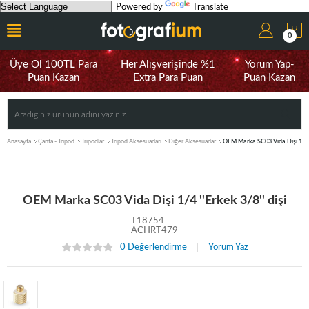
Powered by
Translate
0
Üye Ol 100TL Para
Her Alışverişinde %1
Yorum Yap-
Puan Kazan
Extra Para Puan
Puan Kazan
Anasayfa
Çanta - Tripod
Tripodlar
Tripod Aksesuarları
Diğer Aksesuarlar
OEM Marka SC03 Vida Dişi 1/4 ''
OEM Marka SC03 Vida Dişi 1/4 ''Erkek 3/8'' dişi
T18754
ACHRT479
0 Değerlendirme
Yorum Yaz