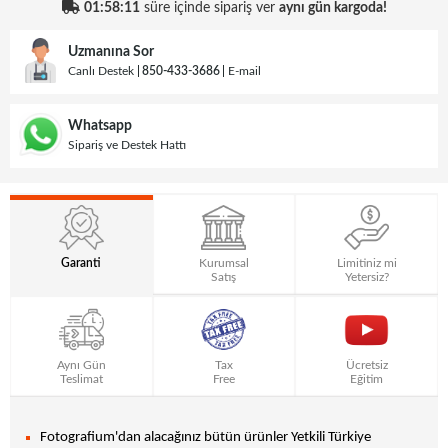
01:58:11
süre içinde sipariş ver
aynı gün kargoda!
Uzmanına Sor
Canlı Destek
850-433-3686
E-mail
Whatsapp
Sipariş ve Destek Hattı
Garanti
Kurumsal
Limitiniz mi
Satış
Yetersiz?
Aynı Gün
Tax
Ücretsiz
Teslimat
Free
Eğitim
Fotografium'dan alacağınız bütün ürünler Yetkili Türkiye