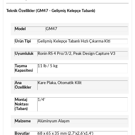
Teknik Özellikler (GM47 - Gelişmiş Kelepçe Tabanlı)
Model
GM47
Ürün Tipi
Gelişmiş Kelepçe Tabanlı Hızlı Çıkarma Kiti
Uyumluluk
Ronin RS 4 Pro/3/2, Peak Design Capture V3
Taşıma
11 lb / 5 kg
Kapasitesi
Ana
Kare Plaka, Otomatik Kilit
Özellikler
Montaj
1/4'
Noktası
(Taban)
Malzeme
Alüminyum Alaşım
Boyutlar
68 x 65 x 35 mm (2.7'x2.6'x1.4')