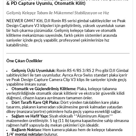
& PD Capture Uyumlu, Otomatik Kilit)
Gelişmiş Kelepçe Tabanı ile Mükemmel Stabilizasyon ve Hız
NEEWER GM47 Kiti, DJI Ronin RS serisi gimbal sabitleyiciler ve Peak
Design Capture V3 klipsleri için geliştirilmiş, yüksek uyumluluk sunan
bir hızlı çıkarma çözümüdür. Gelişmiş kelepçe tabanı ve otomatik
kilitleme mekanizması sayesinde, farklı çekim sistemleri arasında
saniyeler içinde geçiş yapabilir, profesyonel çekimlerinize hız
katabilirsiniz.
Öne Çıkan Özellikler
Gelişmiş Üçlü Uyumluluk:
Ronin RS 4/RS 3/RS 2 Pro gibi DJI Gimbal
sabitleyicileri ile tam uyumludur. Ayrıca Arca-Swiss standart plaka içerir
ve Peak Design Capture Camera Clip V3 klips ile saniyeler içinde geçiş
yapabilme imkanı sunar.
Otomatik ve Güçlendirilmiş Kilitleme:
Plaka, kelepçe tabanına
yerleştirildiğinde otomatik olarak kilitlenir ve ekstra bir güvenlik kilidi
düğmesi, cihazın kazara ayrılmasını tamamen önler.
Dört Taraflı Kare QR Plaka:
Dört yönden takılabilen kare plaka
tasarımı, plakanın kameradan sökülmesine gerek kalmadan yataydan
dikey (manzara/portre) çekimlere hızla geçiş yapma esnekliği sağlar.
Sağlam ve Hafif Yapı:
Siyah eloksallı **Alüminyum Alaşım**
malzemeden üretilmiştir. 5 kg (11 lb) taşıma kapasitesine sahip olmasına
rağmen hafif yapısıyla dış mekan çekimleri için idealdir.
Bağlantı Noktası:
Hem kamera plakası hem de kelepçe tabanında
1/4' montaj noktaları
bulunur.