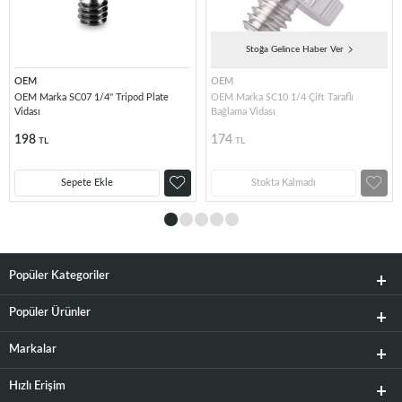
Stoğa Gelince Haber Ver
OEM
OEM
OEM Marka SC07 1/4'' Tripod Plate
OEM Marka SC10 1/4 Çift Taraflı
Vidası
Bağlama Vidası
198
174
TL
TL
Sepete Ekle
Stokta Kalmadı
Popüler Kategoriler
Popüler Ürünler
Markalar
Hızlı Erişim