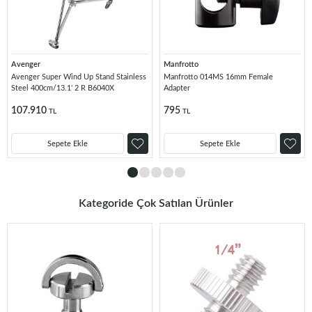
Avenger
Manfrotto
Avenger Super Wind Up Stand Stainless
Manfrotto 014MS 16mm Female
Steel 400cm/13.1' 2 R B6040X
Adapter
107.910
795
TL
TL
Sepete Ekle
Sepete Ekle
Kategoride Çok Satılan Ürünler