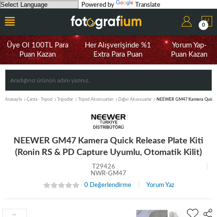
Powered by
Translate
0
Üye Ol 100TL Para
Her Alışverişinde %1
Yorum Yap-
Puan Kazan
Extra Para Puan
Puan Kazan
Anasayfa
Çanta - Tripod
Tripodlar
Tripod Aksesuarları
Diğer Aksesuarlar
NEEWER GM47 Kamera Quick Rele
NEEWER GM47 Kamera Quick Release Plate Kiti
(Ronin RS & PD Capture Uyumlu, Otomatik Kilit)
T29426
NWR-GM47
0 Değerlendirme
Yorum Yaz