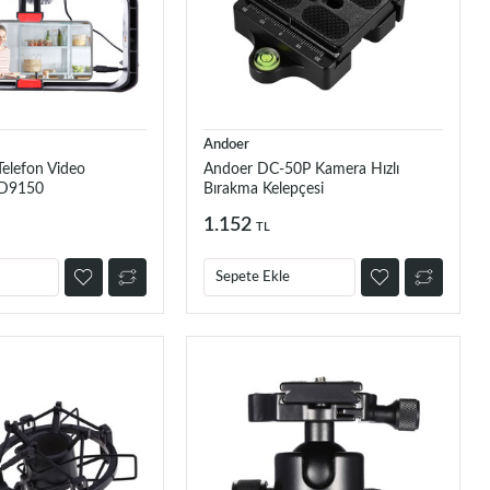
Andoer
Telefon Video
Andoer DC-50P Kamera Hızlı
i D9150
Bırakma Kelepçesi
1.152
TL
Sepete Ekle