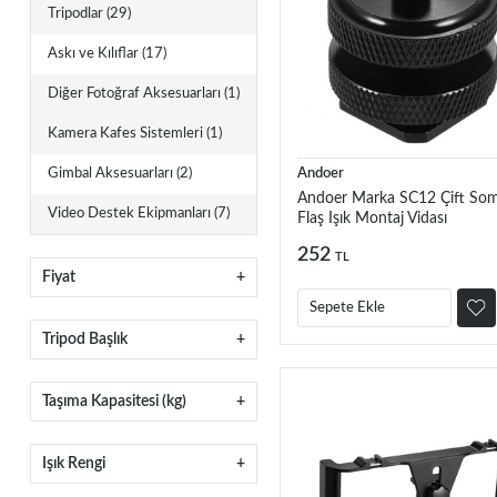
Tripodlar
(29)
Askı ve Kılıflar
(17)
Diğer Fotoğraf Aksesuarları
(1)
Kamera Kafes Sistemleri
(1)
Andoer
Gimbal Aksesuarları
(2)
Andoer Marka SC12 Çift So
Video Destek Ekipmanları
(7)
Flaş Işık Montaj Vidası
252
TL
Fiyat
Sepete Ekle
Tripod Başlık
Taşıma Kapasitesi (kg)
Işık Rengi