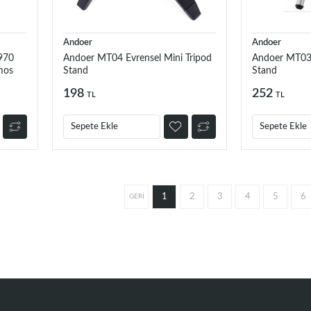
Andoer
Andoer
970
Andoer MT04 Evrensel Mini Tripod
Andoer MT03 
mos
Stand
Stand
198
252
TL
TL
Sepete Ekle
Sepete Ekle
1
2
3
4
5
6