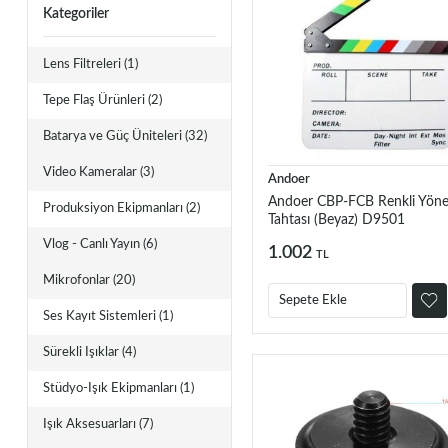
Kategoriler
Lens Filtreleri
(1)
Tepe Flaş Ürünleri
(2)
Batarya ve Güç Üniteleri
(32)
Video Kameralar
(3)
Andoer
Andoer CBP-FCB Renkli Yön
Produksiyon Ekipmanları
(2)
Tahtası (Beyaz) D9501
Vlog - Canlı Yayın
(6)
1.002
TL
Mikrofonlar
(20)
Sepete Ekle
Ses Kayıt Sistemleri
(1)
Sürekli Işıklar
(4)
Stüdyo-Işık Ekipmanları
(1)
Işık Aksesuarları
(7)