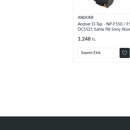
ANDOER
Andoer D-Tap - NP-F550 / F
DC5521 Sahte Pili Sony Ato
Ninja V Monitör
1.248
TL
Sepete Ekle