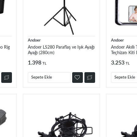
Andoer
Andoer
eo Rig
Andoer LS280 Paraflaş ve Işık Ayağı
Andoer Akıllı 
Ayağı (280cm)
Teçhizatı Kit
1.398
3.253
TL
TL
Sepete Ekle
Sepete Ekle