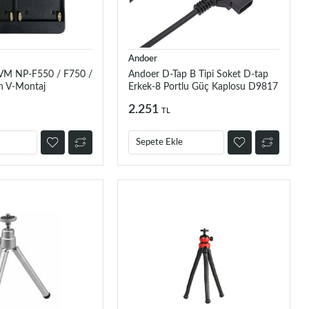
Andoer
VM NP-F550 / F750 /
Andoer D-Tap B Tipi Soket D-tap
in V-Montaj
Erkek-8 Portlu Güç Kaplosu D9817
 Adaptörü
2.251
TL
Sepete Ekle