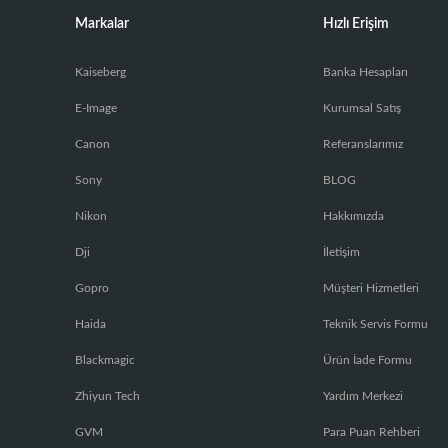
Markalar
Hızlı Erişim
Kaiseberg
Banka Hesapları
E-Image
Kurumsal Satış
Canon
Referanslarımız
Sony
BLOG
Nikon
Hakkımızda
Dji
İletişim
Gopro
Müşteri Hizmetleri
Haida
Teknik Servis Formu
Blackmagic
Ürün İade Formu
Zhiyun Tech
Yardım Merkezi
GVM
Para Puan Rehberi