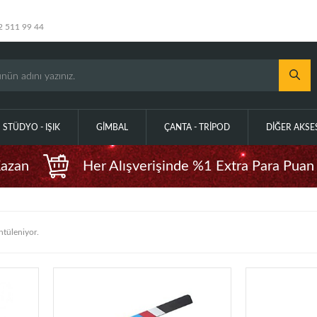
2 511 99 44
STÜDYO - IŞIK
GIMBAL
ÇANTA - TRIPOD
DIĞER AKS
Kazan
Her Alışverişinde %1 Extra Para Puan
tüleniyor.