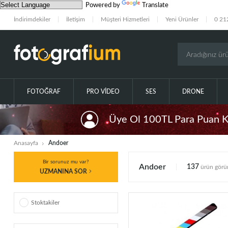
Powered by
Translate
İndirimdekiler
İletişim
Müşteri Hizmetleri
Yeni Ürünler
0 21
FOTOĞRAF
PRO VIDEO
SES
DRONE
Üye Ol 100TL Para Puan 
Anasayfa
Andoer
Bir sorunuz mu var?
Andoer
137
ürün görün
UZMANINA SOR
Stoktakiler