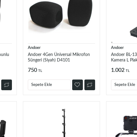
Andoer
Andoer
munlu
Andoer 4Gen Üniversal Mikrofon
Andoer BL-13
Süngeri (Siyah) D4101
Kamera L Pla
750
1.002
TL
TL
Sepete Ekle
Sepete Ekle