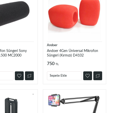
Andoer
fon Süngeri Sony
Andoer 4Gen Üniversal Mikrofon
500 MC2000
Süngeri (Kırmızı) D4102
Serileri için
750
TL
Sepete Ekle