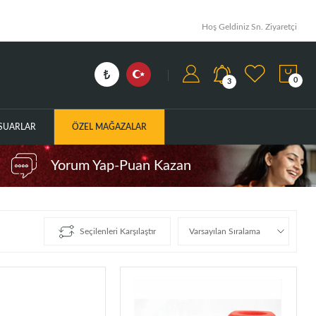
Hoş Geldiniz Sn. Ziyaretçi
0
3
ESUARLAR
ÖZEL MAĞAZALAR
Yorum Yap-Puan Kazan
Seçilenleri Karşılaştır