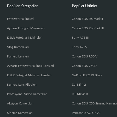
Popüler Kategoriler
Popüler Ürünler
Fotoğraf Makineleri
Canon EOS R6 Mark II
Aynasız Fotoğraf Makineleri
Canon EOS R6 Mark III
DSLR Fotoğraf Makineleri
Sony A7S III
Vlog Kameraları
Sony A7 IV
Kamera Lensleri
Canon EOS R50 V
Aynasız Fotoğraf Makinesi Lensleri
Canon EOS 250D
DSLR Fotoğraf Makinesi Lensleri
GoPro HERO13 Black
Kamera Lens Filtreleri
DJI Mini 2
Profesyonel Video Kameralar
DJI Mavic 3
Aksiyon Kameraları
Canon EOS C50 Sinema Kamera
Sinema Kameraları
Panasonic AG-UX90