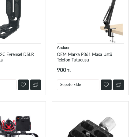
Andoer
2C Evrensel DSLR
OEM Marka P361 Masa Üstü
ka
Telefon Tutucusu
900
TL
Sepete Ekle