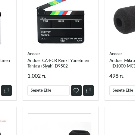
Andoer
Andoer
etmen
Andoer CA-FCB Renkli Yönetmen
Andoer Mikro
Tahtası (Siyah) D9502
HD1000 MC1
MC2500 ve NX 
1.002
498
TL
TL
Sepete Ekle
Sepete Ekle