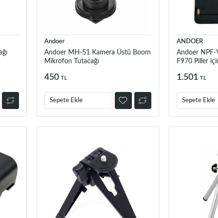
Andoer
ANDOER
ağı
Andoer MH-51 Kamera Üstü Boom
Andoer NPF-
Mikrofon Tutacağı
F970 Piller iç
Dönüştürücü
450
1.501
TL
TL
Sepete Ekle
Sepete Ekle