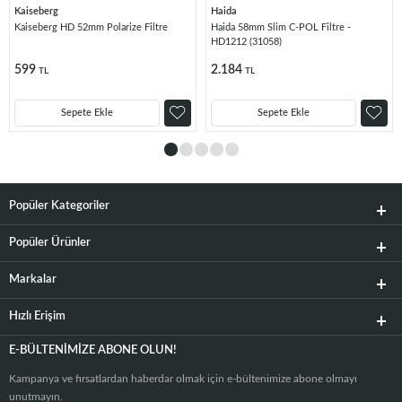
Kaiseberg
Haida
Kaiseberg HD 52mm Polarize Filtre
Haida 58mm Slim C-POL Filtre -
HD1212 (31058)
599
2.184
TL
TL
Sepete Ekle
Sepete Ekle
Popüler Kategoriler
Popüler Ürünler
Markalar
Hızlı Erişim
E-BÜLTENIMIZE ABONE OLUN!
Kampanya ve fırsatlardan haberdar olmak için e-bültenimize abone olmayı
unutmayın.