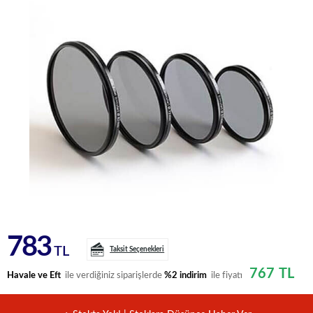
783
TL
Taksit Seçenekleri
767
TL
Havale ve Eft
ile verdiğiniz siparişlerde
%2 indirim
ile fiyatı