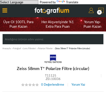
Powered by
Translate
0
Üye Ol 100TL Para
Her Alışverişinde %1
Yorum Yap-
Puan Kazan
Extra Para Puan
Puan Kazan
Anasayfa
Fotoğraf
Lens Filtreleri
Polarize Filtreler
Zeiss 58mm T* Polarize Filtre (circular)
Zeiss 58mm T* Polarize Filtre (circular)
T11125
ZEI.10036
0 Değerlendirme
Yorum Yaz