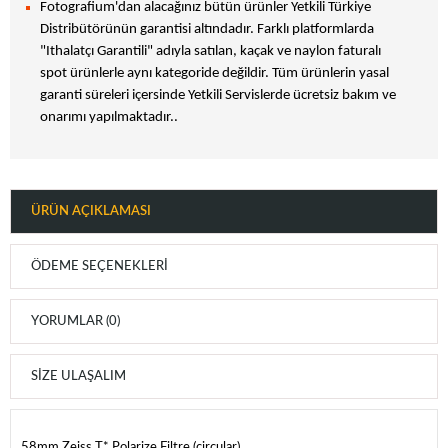
Fotografium'dan alacağınız bütün ürünler Yetkili Türkiye
Distribütörünün garantisi altındadır. Farklı platformlarda
"Ithalatçı Garantili" adıyla satılan, kaçak ve naylon faturalı
spot ürünlerle aynı kategoride değildir. Tüm ürünlerin yasal
garanti süreleri içersinde Yetkili Servislerde ücretsiz bakım ve
onarımı yapılmaktadır..
ÜRÜN AÇIKLAMASI
ÖDEME SEÇENEKLERI
YORUMLAR (0)
SIZE ULAŞALIM
58mm Zeiss T* Polarize Filtre (circular)