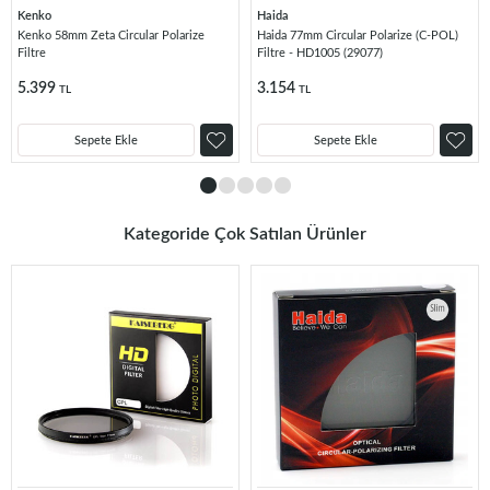
Kenko
Haida
Kenko 58mm Zeta Circular Polarize
Haida 77mm Circular Polarize (C-POL)
Filtre
Filtre - HD1005 (29077)
5.399
3.154
TL
TL
Sepete Ekle
Sepete Ekle
Kategoride Çok Satılan Ürünler