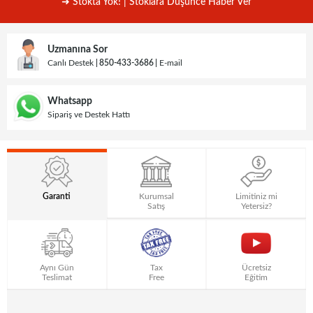
➜ Stokta Yok! | Stoklara Düşünce Haber Ver
Uzmanına Sor
Canlı Destek
850-433-3686
E-mail
Whatsapp
Sipariş ve Destek Hattı
Garanti
Kurumsal
Limitiniz mi
Satış
Yetersiz?
Aynı Gün
Tax
Ücretsiz
Teslimat
Free
Eğitim