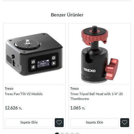
Benzer Ürünler
Trexo
Trexo
Trexo Pan/Tilt V2 Modülü
Trexo Tripod Ball Head with 1/4"-20
Thumbscrew
12.626
1.065
TL
TL
Sepete Ekle
Sepete Ekle