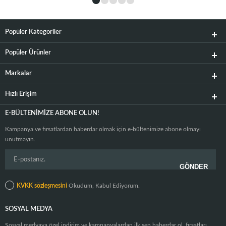
Popüler Kategoriler
Popüler Ürünler
Markalar
Hızlı Erişim
E-BÜLTENIMIZE ABONE OLUN!
Kampanya ve fırsatlardan haberdar olmak için e-bültenimize abone olmayı
unutmayın.
KVKK sözleşmesini
Okudum, Kabul Ediyorum.
SOSYAL MEDYA
Sosyal medyaya özel indirim ve kampanyalardan ilk sen haberdar ol, fırsatları