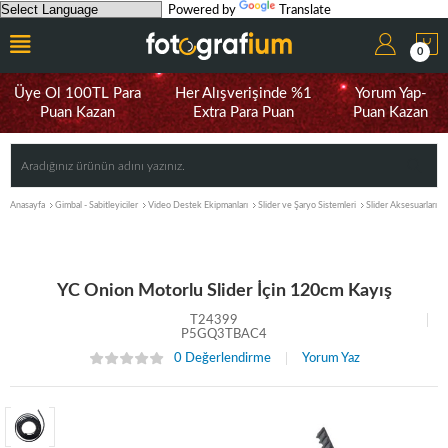
Powered by
Translate
0
Üye Ol 100TL Para
Her Alışverişinde %1
Yorum Yap-
Puan Kazan
Extra Para Puan
Puan Kazan
Anasayfa
Gimbal - Sabitleyiciler
Video Destek Ekipmanları
Slider ve Şaryo Sistemleri
Slider Aksesuarları
YC Onion Motorlu Slider İçin 120cm Kayış
T24399
P5GQ3TBAC4
0 Değerlendirme
Yorum Yaz