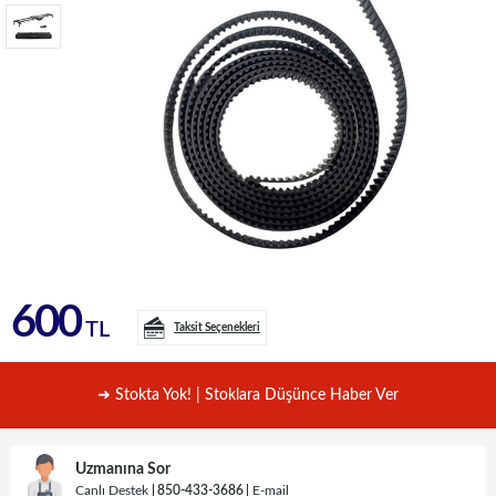
600
TL
Taksit Seçenekleri
➜ Stokta Yok! | Stoklara Düşünce Haber Ver
Uzmanına Sor
Canlı Destek
850-433-3686
E-mail