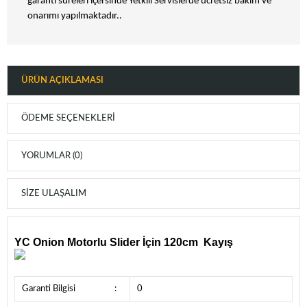
garanti süreleri içersinde Yetkili Servislerde ücretsiz bakım ve
onarımı yapılmaktadır..
ÜRÜN AÇIKLAMASI
ÖDEME SEÇENEKLERI
YORUMLAR (0)
SIZE ULAŞALIM
YC Onion Motorlu Slider İçin 120cm Kayış
Garanti Bilgisi
:
0