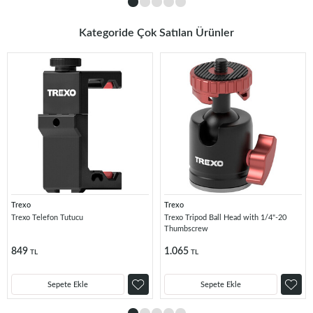
Kategoride Çok Satılan Ürünler
Trexo
Trexo
Trexo Telefon Tutucu
Trexo Tripod Ball Head with 1/4"-20
Thumbscrew
849
1.065
TL
TL
Sepete Ekle
Sepete Ekle