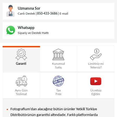
Uzmanına Sor
Canlı Destek
850-433-3686
E-mail
Whatsapp
Sipariş ve Destek Hattı
Garanti
Kurumsal
Limitiniz mi
Satış
Yetersiz?
Aynı Gün
Tax
Ücretsiz
Teslimat
Free
Eğitim
Fotografium'dan alacağınız bütün ürünler Yetkili Türkiye
Distribütörünün garantisi altındadır. Farklı platformlarda