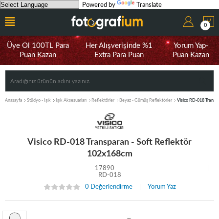
Powered by
Translate
0
Üye Ol 100TL Para
Her Alışverişinde %1
Yorum Yap-
Puan Kazan
Extra Para Puan
Puan Kazan
Anasayfa
Stüdyo - Işık
Işık Aksesuarları
Reflektörler
Beyaz - Gümüş Reflektörler
Visico RD-018 Transp
Visico RD-018 Transparan - Soft Reflektör
102x168cm
17890
RD-018
0 Değerlendirme
Yorum Yaz