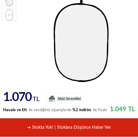
1.070
TL
Taksit Seçenekleri
1.049
TL
Havale ve Eft
ile verdiğiniz siparişlerde
%2 indirim
ile fiyatı
➜ Stokta Yok! | Stoklara Düşünce Haber Ver