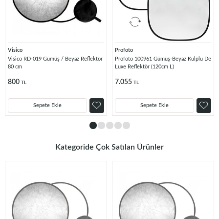
Visico
Profoto
Visico RD-019 Gümüş / Beyaz Reflektör
Profoto 100961 Gümüş-Beyaz Kulplu De
80 cm
Luxe Reflektör (120cm L)
800
7.055
TL
TL
Sepete Ekle
Sepete Ekle
Kategoride Çok Satılan Ürünler