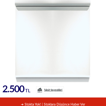
2.500
TL
Taksit Seçenekleri
➜ Stokta Yok! | Stoklara Düşünce Haber Ver