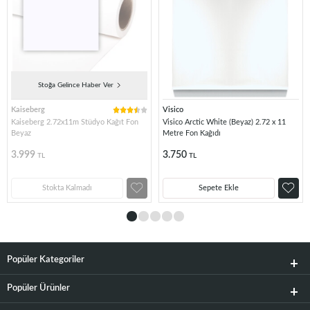
Stoğa Gelince Haber Ver
Kaiseberg
Visico
Kaiseberg 2.72x11m Stüdyo Kağıt Fon
Visico Arctic White (Beyaz) 2.72 x 11
Beyaz
Metre Fon Kağıdı
3.999
3.750
TL
TL
Stokta Kalmadı
Sepete Ekle
Popüler Kategoriler
Popüler Ürünler