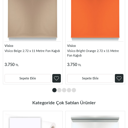
Visico
Visico
Visico Beige 2.72 x 11 Metre Fon Kağıdı
Visico Bright Orange 2.72 x 11 Metre
Fon Kağıdı
3.750
3.750
TL
TL
Sepete Ekle
Sepete Ekle
Kategoride Çok Satılan Ürünler