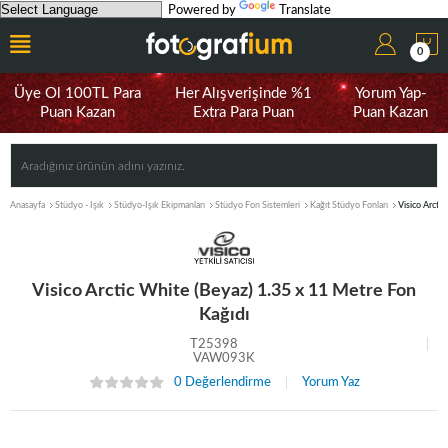
Powered by
Translate
0
Üye Ol 100TL Para
Her Alışverişinde %1
Yorum Yap-
Puan Kazan
Extra Para Puan
Puan Kazan
Anasayfa
Stüdyo - Işık
Stüdyo-Işık Ekipmanları
Stüdyo Fon Sistemleri
Kağıt Stüdyo Fonları
Visico Arcti
Visico Arctic White (Beyaz) 1.35 x 11 Metre Fon
Kağıdı
T25398
VAW093K
0 Değerlendirme
Yorum Yaz