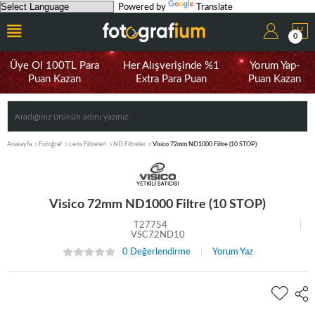
Powered by
Translate
0
Üye Ol 100TL Para
Her Alışverişinde %1
Yorum Yap-
Puan Kazan
Extra Para Puan
Puan Kazan
Anasayfa
Fotoğraf
Lens Filtreleri
ND Filtreler
Visico 72mm ND1000 Filtre (10 STOP)
Visico 72mm ND1000 Filtre (10 STOP)
T27754
VSC72ND10
0 Değerlendirme
Yorum Yaz