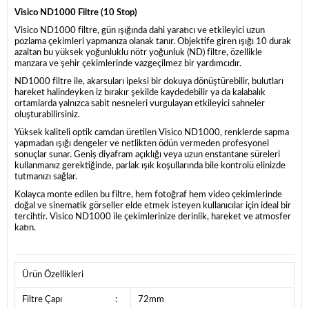
Visico ND1000 Filtre (10 Stop)
Visico ND1000 filtre, gün ışığında dahi yaratıcı ve etkileyici uzun
pozlama çekimleri yapmanıza olanak tanır. Objektife giren ışığı 10 durak
azaltan bu yüksek yoğunluklu nötr yoğunluk (ND) filtre, özellikle
manzara ve şehir çekimlerinde vazgeçilmez bir yardımcıdır.
ND1000 filtre ile, akarsuları ipeksi bir dokuya dönüştürebilir, bulutları
hareket halindeyken iz bırakır şekilde kaydedebilir ya da kalabalık
ortamlarda yalnızca sabit nesneleri vurgulayan etkileyici sahneler
oluşturabilirsiniz.
Yüksek kaliteli optik camdan üretilen Visico ND1000, renklerde sapma
yapmadan ışığı dengeler ve netlikten ödün vermeden profesyonel
sonuçlar sunar. Geniş diyafram açıklığı veya uzun enstantane süreleri
kullanmanız gerektiğinde, parlak ışık koşullarında bile kontrolü elinizde
tutmanızı sağlar.
Kolayca monte edilen bu filtre, hem fotoğraf hem video çekimlerinde
doğal ve sinematik görseller elde etmek isteyen kullanıcılar için ideal bir
tercihtir. Visico ND1000 ile çekimlerinize derinlik, hareket ve atmosfer
katın.
Ürün Özellikleri
Filtre Çapı
:
72mm