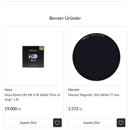
Benzer Ürünler
Hoya
Marumi
Hoya 82mm HD MK II IR ND64 Filtre (6
Marumi Magnetic Slim ND64 77 mm
Stop/ 1.8)
19.000
2.572
TL
TL
Sepete Ekle
Sepete Ekle