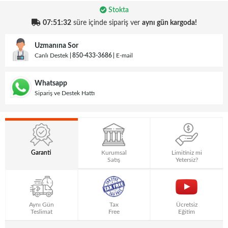
Stokta
07:51:32
süre içinde sipariş ver
aynı gün kargoda!
Uzmanına Sor
Canlı Destek
850-433-3686
E-mail
Whatsapp
Sipariş ve Destek Hattı
Garanti
Kurumsal
Limitiniz mi
Satış
Yetersiz?
Aynı Gün
Tax
Ücretsiz
Teslimat
Free
Eğitim