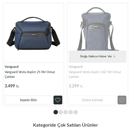
Stoğa Gelince Haber Ver
Vanguard
Vanguard
Vanguard Vesta Aspire 25 NV Omuz
Vanguard Vesta Aspire 16Z NV Omuz
Çantası
Çantası
3.499
3.299
TL
TL
Sepete Ekle
Stokta Kalmadı
Kategoride Çok Satılan Ürünler