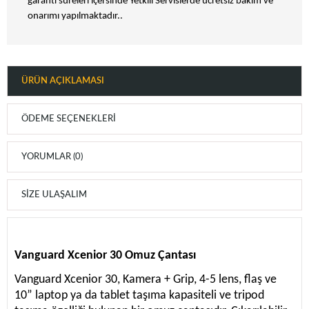
garanti süreleri içersinde Yetkili Servislerde ücretsiz bakım ve
onarımı yapılmaktadır..
ÜRÜN AÇIKLAMASI
ÖDEME SEÇENEKLERI
YORUMLAR (0)
SIZE ULAŞALIM
Vanguard Xcenior 30 Omuz Çantası
Vanguard Xcenior 30, Kamera + Grip, 4-5 lens, flaş ve
10” laptop ya da tablet taşıma kapasiteli ve tripod