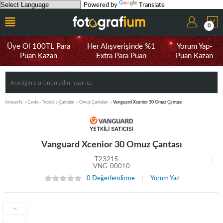
Powered by
Translate
0
Üye Ol 100TL Para
Her Alışverişinde %1
Yorum Yap-
Puan Kazan
Extra Para Puan
Puan Kazan
Anasayfa
Çanta - Tripod
Çantalar
Omuz Çantaları
Vanguard Xcenior 30 Omuz Çantası
Vanguard Xcenior 30 Omuz Çantası
T23215
VNG-00010
0 Değerlendirme
Yorum Yaz