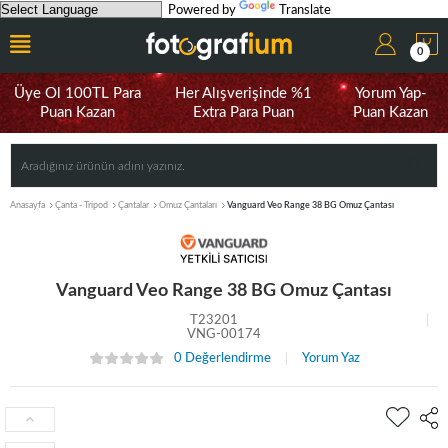
Powered by
Translate
0
Üye Ol 100TL Para
Her Alışverişinde %1
Yorum Yap-
Puan Kazan
Extra Para Puan
Puan Kazan
Anasayfa
Çanta - Tripod
Çantalar
Omuz Çantaları
Vanguard Veo Range 38 BG Omuz Çantası
Vanguard Veo Range 38 BG Omuz Çantası
T23201
VNG-00174
0 Değerlendirme
Yorum Yaz