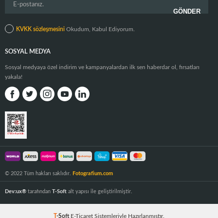
KVKK sözleşmesini
Okudum, Kabul Ediyorum.
SOSYAL MEDYA
Sosyal medyaya özel indirim ve kampanyalardan ilk sen haberdar ol, fırsatları
yakala!
© 2022 Tüm hakları saklıdır.
Fotografium.com
Dev:ux®
tarafından
T-Soft
alt yapısı ile geliştirilmiştir.
T
-Soft
E-Ticaret
Sistemleriyle Hazırlanmıştır.