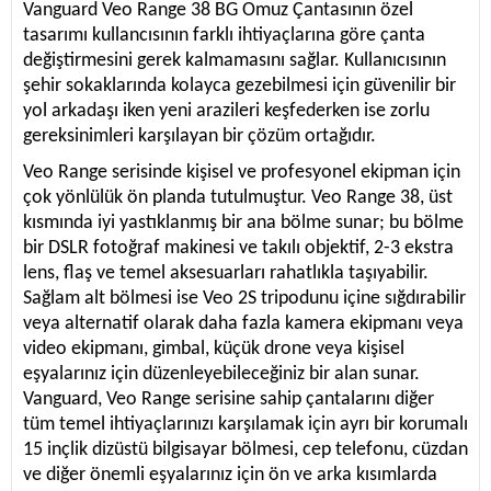
Vanguard Veo Range 38 BG Omuz Çantasının özel
tasarımı kullancısının farklı ihtiyaçlarına göre çanta
değiştirmesini gerek kalmamasını sağlar. Kullanıcısının
şehir sokaklarında kolayca gezebilmesi için güvenilir bir
yol arkadaşı iken yeni arazileri keşfederken ise zorlu
gereksinimleri karşılayan bir çözüm ortağıdır.
Veo Range serisinde kişisel ve profesyonel ekipman için
çok yönlülük ön planda tutulmuştur. Veo Range 38, üst
kısmında iyi yastıklanmış bir ana bölme sunar; bu bölme
bir DSLR fotoğraf makinesi ve takılı objektif, 2-3 ekstra
lens, flaş ve temel aksesuarları rahatlıkla taşıyabilir.
Sağlam alt bölmesi ise Veo 2S tripodunu içine sığdırabilir
veya alternatif olarak daha fazla kamera ekipmanı veya
video ekipmanı, gimbal, küçük drone veya kişisel
eşyalarınız için düzenleyebileceğiniz bir alan sunar.
Vanguard, Veo Range serisine sahip çantalarını diğer
tüm temel ihtiyaçlarınızı karşılamak için ayrı bir korumalı
15 inçlik dizüstü bilgisayar bölmesi, cep telefonu, cüzdan
ve diğer önemli eşyalarınız için ön ve arka kısımlarda