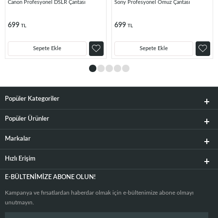
Canon Profesyonel DSLR Çantası
Sony Profesyonel Omuz Çantası
699
699
TL
TL
Sepete Ekle
Sepete Ekle
Popüler Kategoriler
Popüler Ürünler
Markalar
Hızlı Erişim
E-BÜLTENIMIZE ABONE OLUN!
Kampanya ve fırsatlardan haberdar olmak için e-bültenimize abone olmayı
unutmayın.