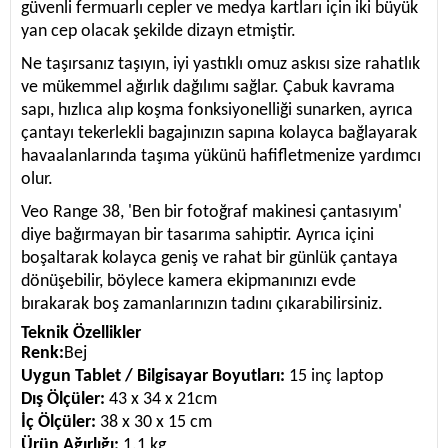
güvenli fermuarlı cepler ve medya kartları için iki büyük
yan cep olacak şekilde dizayn etmiştir.
Ne taşırsanız taşıyın, iyi yastıklı omuz askısı size rahatlık
ve mükemmel ağırlık dağılımı sağlar. Çabuk kavrama
sapı, hızlıca alıp koşma fonksiyonelliği sunarken, ayrıca
çantayı tekerlekli bagajınızın sapına kolayca bağlayarak
havaalanlarında taşıma yükünü hafifletmenize yardımcı
olur.
Veo Range 38, 'Ben bir fotoğraf makinesi çantasıyım'
diye bağırmayan bir tasarıma sahiptir. Ayrıca içini
boşaltarak kolayca geniş ve rahat bir günlük çantaya
dönüşebilir, böylece kamera ekipmanınızı evde
bırakarak boş zamanlarınızın tadını çıkarabilirsiniz.
Teknik Özellikler
Renk:
Bej
Uygun Tablet / Bilgisayar Boyutları:
15 inç laptop
Dış Ölçüler:
43 x 34 x 21cm
İç Ölçüler:
38 x 30 x 15 cm
Ürün Ağırlığı:
1.1 kg