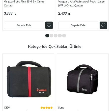
Vanguard Veo Flex 35M BK Omuz
Vanguard Alta Waterproof Pouch Large
Çantası
(WPL) Omuz Çantası
3.999
2.499
TL
TL
Sepete Ekle
Sepete Ekle
Kategoride Çok Satılan Ürünler
OEM
Sony