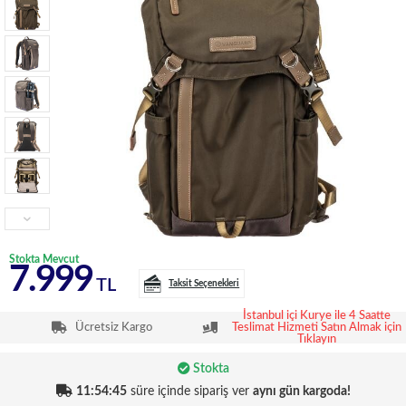
Stokta Mevcut
7.999
TL
Taksit Seçenekleri
İstanbul içi Kurye ile 4 Saatte
Ücretsiz Kargo
Teslimat Hizmeti Satın Almak için
Tıklayın
Stokta
11:54:45
süre içinde sipariş ver
aynı gün kargoda!