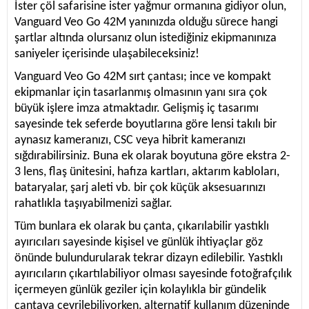
İster çöl safarisine ister yağmur ormanına gidiyor olun,
Vanguard Veo Go 42M yanınızda olduğu sürece hangi
şartlar altında olursanız olun istediğiniz ekipmanınıza
saniyeler içerisinde ulaşabileceksiniz!
Vanguard Veo Go 42M sırt çantası; ince ve kompakt
ekipmanlar için tasarlanmış olmasının yanı sıra çok
büyük işlere imza atmaktadır. Gelişmiş iç tasarımı
sayesinde tek seferde boyutlarına göre lensi takılı bir
aynasız kameranızı, CSC veya hibrit kameranızı
sığdırabilirsiniz. Buna ek olarak boyutuna göre ekstra 2-
3 lens, flaş ünitesini, hafıza kartları, aktarım kabloları,
bataryalar, şarj aleti vb. bir çok küçük aksesuarınızı
rahatlıkla taşıyabilmenizi sağlar.
Tüm bunlara ek olarak bu çanta, çıkarılabilir yastıklı
ayırıcıları sayesinde kişisel ve günlük ihtiyaçlar göz
önünde bulundurularak tekrar dizayn edilebilir. Yastıklı
ayırıcıların çıkartılabiliyor olması sayesinde fotoğrafçılık
içermeyen günlük geziler için kolaylıkla bir gündelik
çantaya çevrilebiliyorken, alternatif kullanım düzeninde