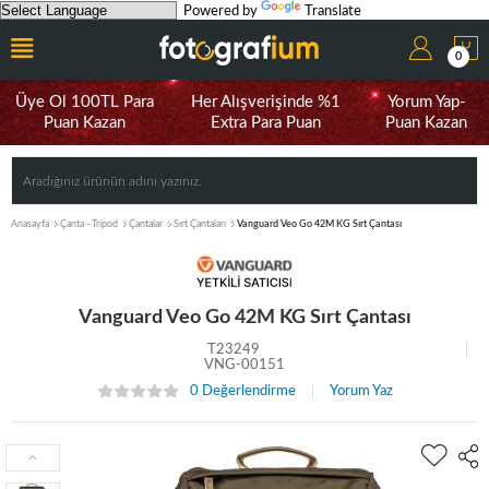
Powered by
Translate
0
Üye Ol 100TL Para
Her Alışverişinde %1
Yorum Yap-
Puan Kazan
Extra Para Puan
Puan Kazan
Anasayfa
Çanta - Tripod
Çantalar
Sırt Çantaları
Vanguard Veo Go 42M KG Sırt Çantası
Vanguard Veo Go 42M KG Sırt Çantası
T23249
VNG-00151
0 Değerlendirme
Yorum Yaz