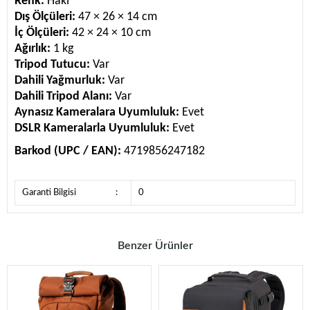
Renk:
Haki
Dış Ölçüleri:
47 × 26 × 14 cm
İç Ölçüleri:
42 × 24 × 10 cm
Ağırlık:
1 kg
Tripod Tutucu:
Var
Dahili Yağmurluk:
Var
Dahili Tripod Alanı:
Var
Aynasız Kameralara Uyumluluk:
Evet
DSLR Kameralarla Uyumluluk:
Evet
Barkod (UPC / EAN):
4719856247182
Garanti Bilgisi
:
0
Benzer Ürünler