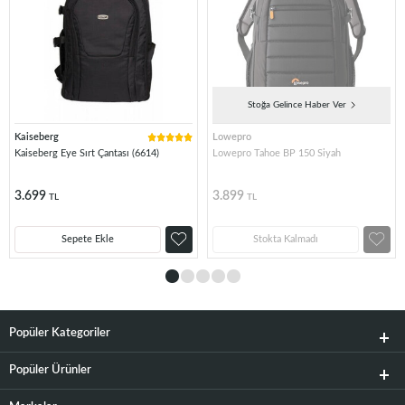
Stoğa Gelince Haber Ver
Kaiseberg
Lowepro
Kaiseberg Eye Sırt Çantası (6614)
Lowepro Tahoe BP 150 Siyah
3.699
3.899
TL
TL
Sepete Ekle
Stokta Kalmadı
Popüler Kategoriler
Popüler Ürünler