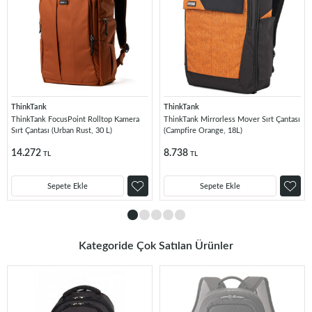
ThinkTank
ThinkTank
ThinkTank FocusPoint Rolltop Kamera
ThinkTank Mirrorless Mover Sırt Çantası
Sırt Çantası (Urban Rust, 30 L)
(Campfire Orange, 18L)
14.272
8.738
TL
TL
Sepete Ekle
Sepete Ekle
Kategoride Çok Satılan Ürünler