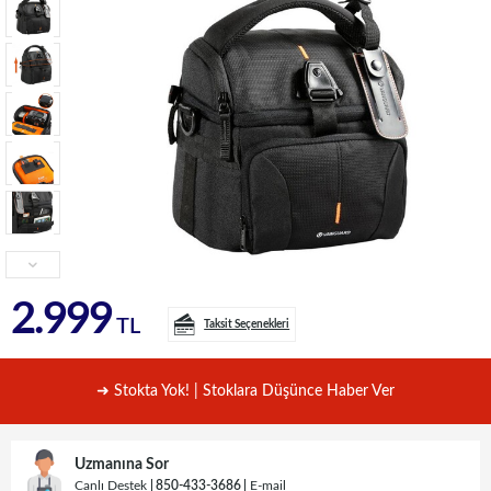
2.999
TL
Taksit Seçenekleri
➜ Stokta Yok! | Stoklara Düşünce Haber Ver
Uzmanına Sor
Canlı Destek
850-433-3686
E-mail