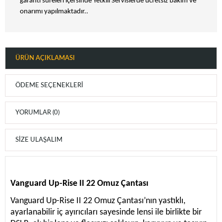
garanti süreleri içersinde Yetkili Servislerde ücretsiz bakım ve
onarımı yapılmaktadır..
ÜRÜN AÇIKLAMASI
ÖDEME SEÇENEKLERI
YORUMLAR (0)
SIZE ULAŞALIM
Vanguard Up-Rise II 22 Omuz Çantası
Vanguard Up-Rise II 22 Omuz Çantası’nın yastıklı,
ayarlanabilir iç ayırıcıları sayesinde lensi ile birlikte bir