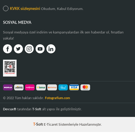
KVKK sözleşmesini
Okudum, Kabul Ediyorum.
SOSYAL MEDYA
Sosyal medyaya özel indirim ve kampanyalardan ilk sen haberdar ol, fırsatları
yakala!
© 2022 Tüm hakları saklıdır.
Fotografium.com
Dev:ux®
tarafından
T-Soft
alt yapısı ile geliştirilmiştir.
T
-Soft
E-Ticaret
Sistemleriyle Hazırlanmıştır.