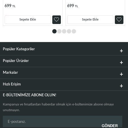
699
699
TL
TL
Sepete Ekle
Sepete Ekle
Popüler Kategoriler
Popüler Ürünler
Markalar
Hızlı Erişim
E-BÜLTENIMIZE ABONE OLUN!
Kampanya ve fırsatlardan haberdar olmak için e-bültenimize abone olmayı
unutmayın.