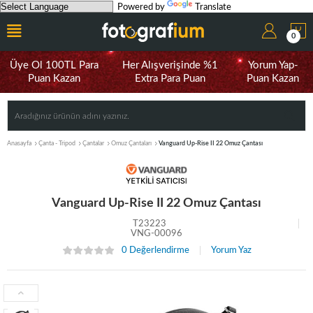
Powered by
Translate
0
Üye Ol 100TL Para
Her Alışverişinde %1
Yorum Yap-
Puan Kazan
Extra Para Puan
Puan Kazan
Anasayfa
Çanta - Tripod
Çantalar
Omuz Çantaları
Vanguard Up-Rise II 22 Omuz Çantası
Vanguard Up-Rise II 22 Omuz Çantası
T23223
VNG-00096
0 Değerlendirme
Yorum Yaz