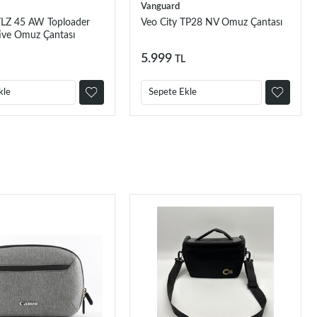
Vanguard
LZ 45 AW Toploader
Veo City TP28 NV Omuz Çantası
ive Omuz Çantası
5.999
TL
kle
Sepete Ekle