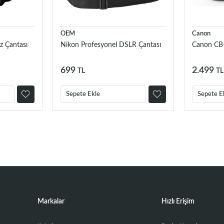
OEM
Canon
z Çantası
Nikon Profesyonel DSLR Çantası
Canon CB
699
2.499
TL
TL
Sepete Ekle
Sepete E
Markalar
Hızlı Erişim