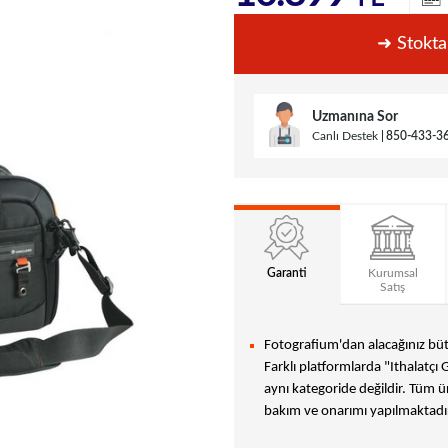
➜ Stokta
Uzmanına Sor
Canlı Destek
850-433-3
Garanti
Kurumsal
Satış
Fotografium'dan alacağınız bütü
Farklı platformlarda "Ithalatçı 
aynı kategoride değildir. Tüm ür
bakım ve onarımı yapılmaktadır