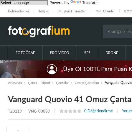
Powered by
Translate
İndirimdekiler
İletişim
Müşteri Hizmetleri
Yeni Ürünler
0 21
FOTOĞRAF
PRO VIDEO
SES
DRONE
Üye Ol 100TL Para Puan 
Anasayfa
Çanta - Tripod
Çantalar
Omuz Çantaları
Vanguard Quovio
Vanguard Quovio 41 Omuz Çanta
0 Değerlendirme
Yorum
T23219
VNG-00089