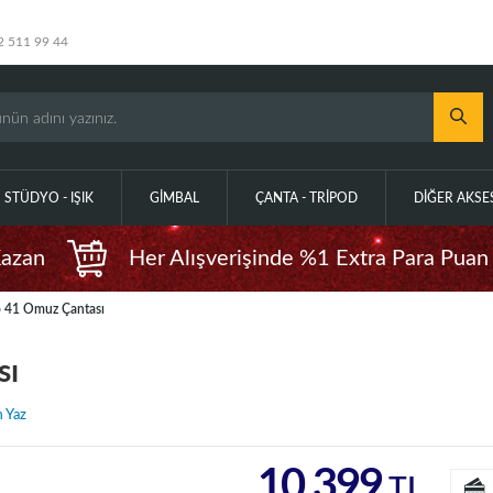
2 511 99 44
STÜDYO - IŞIK
GIMBAL
ÇANTA - TRIPOD
DIĞER AKS
Kazan
Her Alışverişinde %1 Extra Para Puan
 41 Omuz Çantası
sı
 Yaz
10.399
TL