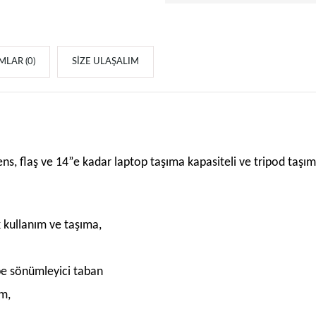
LAR (0)
SIZE ULAŞALIM
s, flaş ve 14”e kadar laptop taşıma kapasiteli ve tripod taşıma 
 kullanım ve taşıma,
be sönümleyici taban
ım,