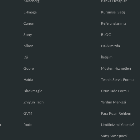
Kaiseberg
Banka Hesapları
E-Image
Kurumsal Satış
Canon
Referanslarımız
Sony
BLOG
Nikon
Hakkımızda
Dji
İletişim
Gopro
Müşteri Hizmetleri
Haida
Teknik Servis Formu
Blackmagic
Ürün İade Formu
Zhiyun Tech
Yardım Merkezi
GVM
Para Puan Rehberi
a
Rode
Limitiniz mi Yetersiz?
Satış Sözleşmesi