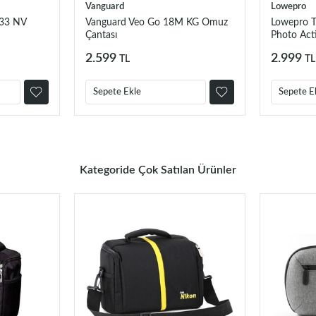
Vanguard
Lowepro
 33 NV
Vanguard Veo Go 18M KG Omuz
Lowepro T
Çantası
Photo Act
2.599
2.999
TL
TL
Sepete Ekle
Sepete E
Kategoride Çok Satılan Ürünler