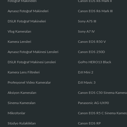
Fotoğraf Makineleri
Canon EOS R6 Mark II
Aynasız Fotoğraf Makineleri
Canon EOS R6 Mark III
DSLR Fotoğraf Makineleri
Sony A7S III
Vlog Kameraları
Sony A7 IV
Kamera Lensleri
Canon EOS R50 V
Aynasız Fotoğraf Makinesi Lensleri
Canon EOS 250D
DSLR Fotoğraf Makinesi Lensleri
GoPro HERO13 Black
Kamera Lens Filtreleri
DJI Mini 2
Profesyonel Video Kameralar
DJI Mavic 3
Aksiyon Kameraları
Canon EOS C50 Sinema Kamera
Sinema Kameraları
Panasonic AG-UX90
Mikrofonlar
Canon EOS R5 C Sinema Kamer
Stüdyo Kulaklıkları
Canon EOS RP