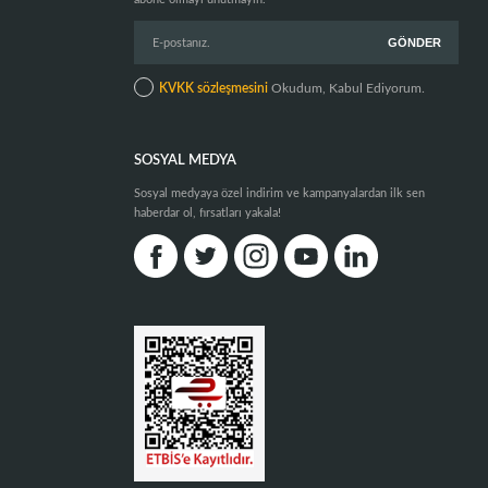
KVKK sözleşmesini
Okudum, Kabul Ediyorum.
SOSYAL MEDYA
Sosyal medyaya özel indirim ve kampanyalardan ilk sen
haberdar ol, fırsatları yakala!