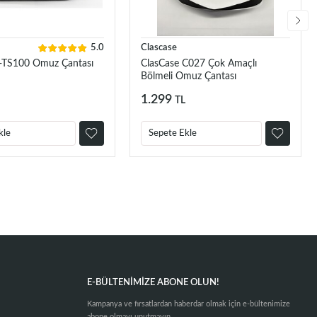
5.0
Clascase
-TS100 Omuz Çantası
ClasCase C027 Çok Amaçlı
Bölmeli Omuz Çantası
1.299
TL
kle
Sepete Ekle
E-BÜLTENIMIZE ABONE OLUN!
Kampanya ve fırsatlardan haberdar olmak için e-bültenimize
abone olmayı unutmayın.