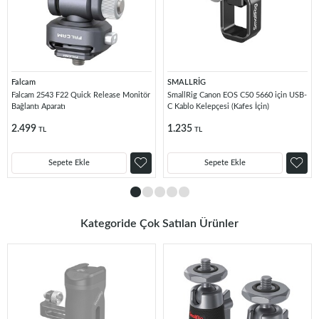
Falcam
SMALLRİG
Falcam 2543 F22 Quick Release Monitör
SmallRig Canon EOS C50 5660 için USB-
Bağlantı Aparatı
C Kablo Kelepçesi (Kafes İçin)
2.499
1.235
TL
TL
Sepete Ekle
Sepete Ekle
Kategoride Çok Satılan Ürünler