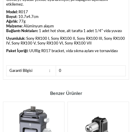
etkilemez.
Model:
R017
Boyut:
10.7x4.7cm
Ağırlık:
77g
Malzeme:
Alüminyum alaşım
Bağlantı Noktaları:
1 adet hot shoe, alt tarafta 1 adet 1/4” vida yuvası
Uyumluluk:
Sony RX100 I, Sony RX100 II, Sony RX100 III, Sony RX100
IV, Sony RX100 V, Sony RX100 VI, Sony RX100 VII
Paket İçeriği:
UURig R017 bracket, vida sıkma aylanı ve tornavidası
Garanti Bilgisi
:
0
Benzer Ürünler