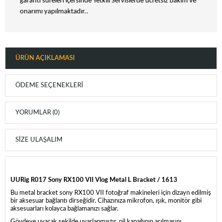
garanti süreleri içersinde Yetkili Servislerde ücretsiz bakım ve
onarımı yapılmaktadır..
ÜRÜN AÇIKLAMASI
ÖDEME SEÇENEKLERI
YORUMLAR (0)
SIZE ULAŞALIM
UURig R017 Sony RX100 VII Vlog Metal L Bracket / 1613
Bu metal bracket sony RX100 VII fotoğraf makineleri için dizayn edilmiş
bir aksesuar bağlantı dirseğidir. Cihazınıza mikrofon, ışık, monitör gibi
aksesuarları kolayca bağlamanızı sağlar.
Gövdeye uyacak şekilde uyarlanmıştır, pil kapağının açılmasını