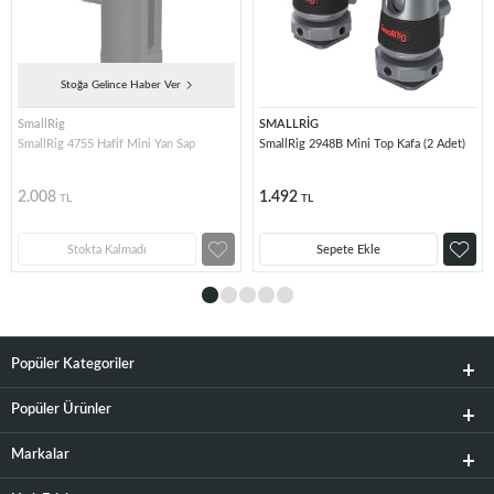
Stoğa Gelince Haber Ver
SmallRig
SMALLRİG
SmallRig 4755 Hafif Mini Yan Sap
SmallRig 2948B Mini Top Kafa (2 Adet)
2.008
1.492
TL
TL
Stokta Kalmadı
Sepete Ekle
Popüler Kategoriler
Popüler Ürünler
Markalar