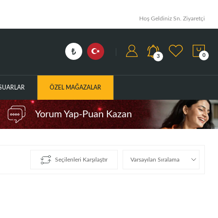
Hoş Geldiniz Sn. Ziyaretçi
0
3
ESUARLAR
ÖZEL MAĞAZALAR
Yorum Yap-Puan Kazan
Seçilenleri Karşılaştır