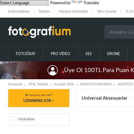
Powered by
Translate
İndirimdekiler
İletişim
Müşteri Hizmetleri
Yeni Ürünler
0 21
FOTOĞRAF
PRO VIDEO
SES
DRONE
Üye Ol 100TL Para Puan 
Anasayfa
XML Tedarik
Kayalar XML
AKSİYON KAMERA
AKSİYON
Bir sorunuz mu var?
Universal Aksesuarlar
UZMANINA SOR
Stoktakiler