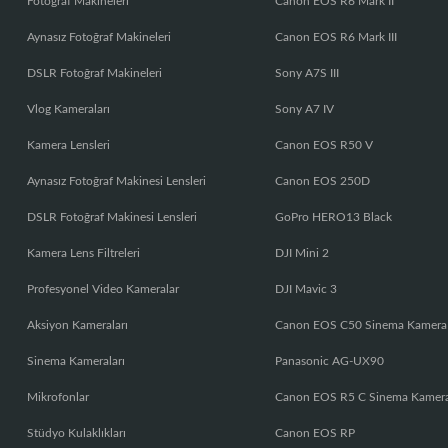
Fotoğraf Makineleri
Canon EOS R6 Mark II
Aynasız Fotoğraf Makineleri
Canon EOS R6 Mark III
DSLR Fotoğraf Makineleri
Sony A7S III
Vlog Kameraları
Sony A7 IV
Kamera Lensleri
Canon EOS R50 V
Aynasız Fotoğraf Makinesi Lensleri
Canon EOS 250D
DSLR Fotoğraf Makinesi Lensleri
GoPro HERO13 Black
Kamera Lens Filtreleri
DJI Mini 2
Profesyonel Video Kameralar
DJI Mavic 3
Aksiyon Kameraları
Canon EOS C50 Sinema Kamera
Sinema Kameraları
Panasonic AG-UX90
Mikrofonlar
Canon EOS R5 C Sinema Kamer
Stüdyo Kulaklıkları
Canon EOS RP