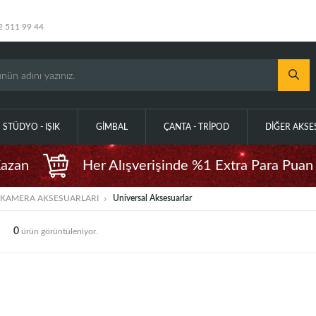
2 511 99 44
STÜDYO - IŞIK
GIMBAL
ÇANTA - TRIPOD
DIĞER AKS
Kazan
Her Alışverişinde %1 Extra Para Puan
 KAMERA AKSESUARLARI
Universal Aksesuarlar
0
ürün görüntüleniyor.