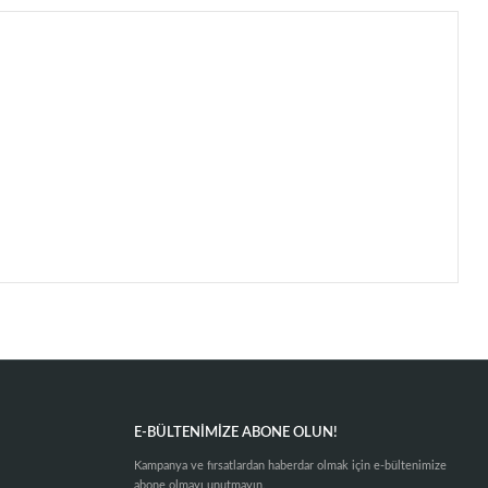
E-BÜLTENIMIZE ABONE OLUN!
Kampanya ve fırsatlardan haberdar olmak için e-bültenimize
abone olmayı unutmayın.