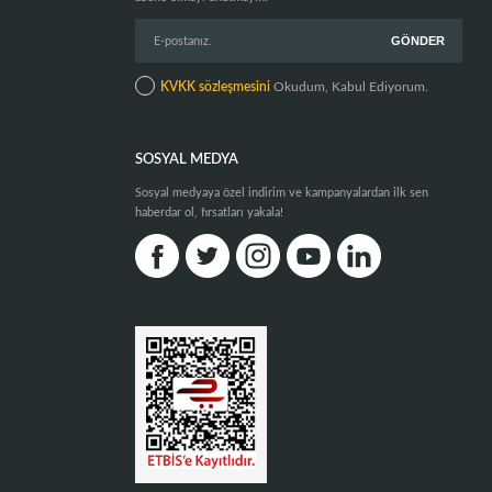
KVKK sözleşmesini
Okudum, Kabul Ediyorum.
SOSYAL MEDYA
Sosyal medyaya özel indirim ve kampanyalardan ilk sen
haberdar ol, fırsatları yakala!