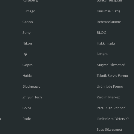
Kaiseberg
Banka Hesapları
E-Image
Kurumsal Satış
Canon
Referanslarımız
Sony
BLOG
Nikon
Hakkımızda
Dji
İletişim
Gopro
Müşteri Hizmetleri
Haida
Teknik Servis Formu
Blackmagic
Ürün İade Formu
Zhiyun Tech
Yardım Merkezi
GVM
Para Puan Rehberi
a
Rode
Limitiniz mi Yetersiz?
Satış Sözleşmesi