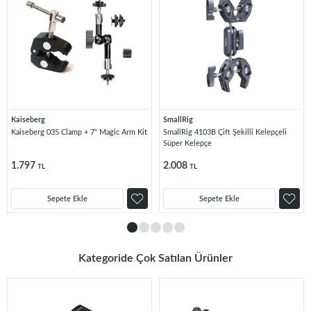
Kaiseberg
SmallRig
Kaiseberg 035 Clamp + 7" Magic Arm Kit
SmallRig 4103B Çift Şekilli Kelepçeli
Süper Kelepçe
1.797
2.008
TL
TL
Sepete Ekle
Sepete Ekle
Kategoride Çok Satılan Ürünler