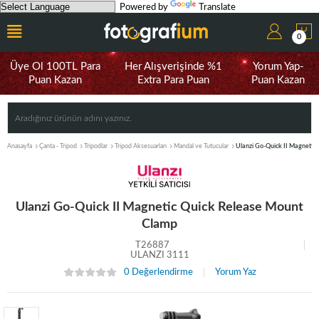
Powered by
Translate
0
Üye Ol 100TL Para
Her Alışverişinde %1
Yorum Yap-
Puan Kazan
Extra Para Puan
Puan Kazan
Anasayfa
Çanta - Tripod
Tripodlar
Tripod Aksesuarları
Mandal ve Tutucular
Ulanzi Go-Quick II Magnetic
Ulanzi Go-Quick II Magnetic Quick Release Mount
Clamp
T26887
ULANZI 3111
0 Değerlendirme
Yorum Yaz