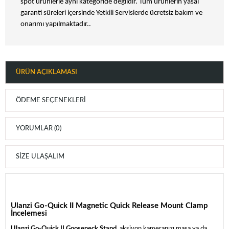
spot ürünlerle aynı kategoride değildir. Tüm ürünlerin yasal
garanti süreleri içersinde Yetkili Servislerde ücretsiz bakım ve
onarımı yapılmaktadır..
ÜRÜN AÇIKLAMASI
ÖDEME SEÇENEKLERI
YORUMLAR (0)
SIZE ULAŞALIM
Ulanzi Go-Quick II Magnetic Quick Release Mount Clamp
İncelemesi
Ulanzi Go-Quick II Gooseneck Stand
, aksiyon kameranızı masa ya da