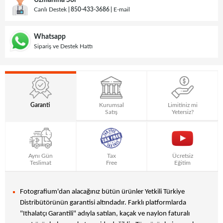
Uzmanına Sor
Canlı Destek
850-433-3686
E-mail
Whatsapp
Sipariş ve Destek Hattı
Garanti
Kurumsal
Limitiniz mi
Satış
Yetersiz?
Aynı Gün
Tax
Ücretsiz
Teslimat
Free
Eğitim
Fotografium'dan alacağınız bütün ürünler Yetkili Türkiye
Distribütörünün garantisi altındadır. Farklı platformlarda
"Ithalatçı Garantili" adıyla satılan, kaçak ve naylon faturalı