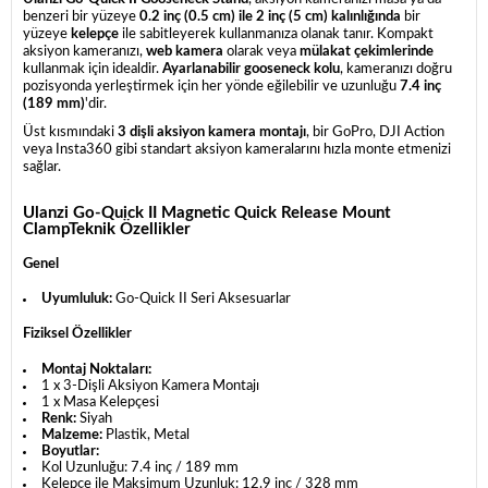
benzeri bir yüzeye
0.2 inç (0.5 cm) ile 2 inç (5 cm) kalınlığında
bir
yüzeye
kelepçe
ile sabitleyerek kullanmanıza olanak tanır. Kompakt
aksiyon kameranızı,
web kamera
olarak veya
mülakat çekimlerinde
kullanmak için idealdir.
Ayarlanabilir gooseneck kolu
, kameranızı doğru
pozisyonda yerleştirmek için her yönde eğilebilir ve uzunluğu
7.4 inç
(189 mm)
'dir.
Üst kısmındaki
3 dişli aksiyon kamera montajı
, bir GoPro, DJI Action
veya Insta360 gibi standart aksiyon kameralarını hızla monte etmenizi
sağlar.
Ulanzi Go-Quick II Magnetic Quick Release Mount
ClampTeknik Özellikler
Genel
Uyumluluk:
Go-Quick II Seri Aksesuarlar
Fiziksel Özellikler
Montaj Noktaları:
1 x 3-Dişli Aksiyon Kamera Montajı
1 x Masa Kelepçesi
Renk:
Siyah
Malzeme:
Plastik, Metal
Boyutlar:
Kol Uzunluğu: 7.4 inç / 189 mm
Kelepçe ile Maksimum Uzunluk: 12.9 inç / 328 mm