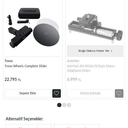
Stoğa Gelince Haber Ver
Trexo
AstrHori
Trexo Wheels Complete Slider
AstrHori AH-MGA170 Raylı Macro
Odaklama Sliderı
22.795
6.999
TL
TL
Sepete Ekle
Stokta Kalmadı
Alternatif Seçenekler: