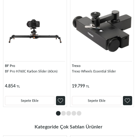
BF Pro
Trexo
BF Pro H760C Karbon Slider (60cm)
Trexo Wheels Essential Slider
4.854
19.799
TL
TL
Sepete Ekle
Sepete Ekle
Kategoride Çok Satılan Ürünler