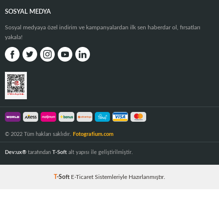
SOSYAL MEDYA
Sosyal medyaya özel indirim ve kampanyalardan ilk sen haberdar ol, fırsatları
yakala!
© 2022 Tüm hakları saklıdır.
Fotografium.com
Dev:ux®
tarafından
T-Soft
alt yapısı ile geliştirilmiştir.
T
-Soft
E-Ticaret
Sistemleriyle Hazırlanmıştır.