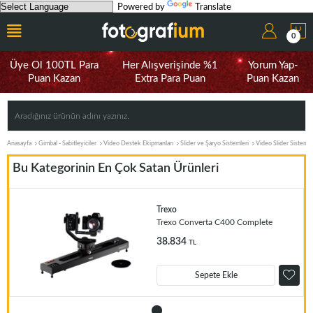
Powered by
Translate
0
Üye Ol 100TL Para
Her Alışverişinde %1
Yorum Yap-
Puan Kazan
Extra Para Puan
Puan Kazan
Anasayfa
Gimbal - Sabitleyiciler
Video Destek Ekipmanları
Slider ve Şaryo Sistemleri
Video Slider Sistemle
Bu Kategorinin En Çok Satan Ürünleri
Trexo
Trexo Converta C400 Complete
38.834
TL
Sepete Ekle