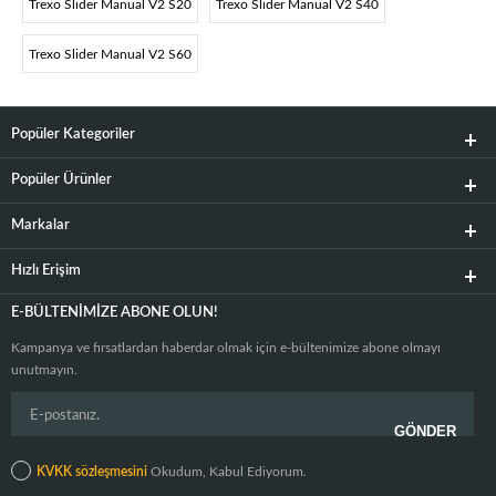
Trexo Slider Manual V2 S20
Trexo Slider Manual V2 S40
Trexo Slider Manual V2 S60
Popüler Kategoriler
Popüler Ürünler
Markalar
Hızlı Erişim
E-BÜLTENIMIZE ABONE OLUN!
Kampanya ve fırsatlardan haberdar olmak için e-bültenimize abone olmayı
unutmayın.
KVKK sözleşmesini
Okudum, Kabul Ediyorum.