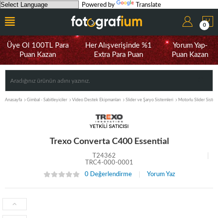
Powered by
Translate
0
Üye Ol 100TL Para
Her Alışverişinde %1
Yorum Yap-
Puan Kazan
Extra Para Puan
Puan Kazan
Anasayfa
Gimbal - Sabitleyiciler
Video Destek Ekipmanları
Slider ve Şaryo Sistemleri
Motorlu Slider Sistem
Trexo Converta C400 Essential
T24362
TRC4-000-0001
0 Değerlendirme
Yorum Yaz