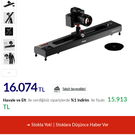
16.074
TL
Taksit Seçenekleri
15.913
Havale ve Eft
ile verdiğiniz siparişlerde
%1 indirim
ile fiyatı
TL
➜ Stokta Yok! | Stoklara Düşünce Haber Ver