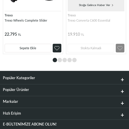
Stoğa Gelince Haber Ver
Trexo
Trexo
Trexo Wheels Complete Slider
Trexo Converta C600 Essential
22.795
19.910
TL
TL
Sepete Ekle
Stokta Kalmadı
Popüler Kategoriler
Popüler Ürünler
Markalar
Hızlı Erişim
E-BÜLTENIMIZE ABONE OLUN!