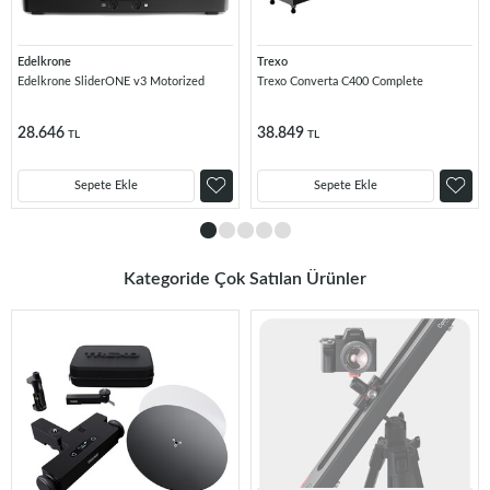
Edelkrone
Trexo
Edelkrone SliderONE v3 Motorized
Trexo Converta C400 Complete
28.646
38.849
TL
TL
Sepete Ekle
Sepete Ekle
Kategoride Çok Satılan Ürünler