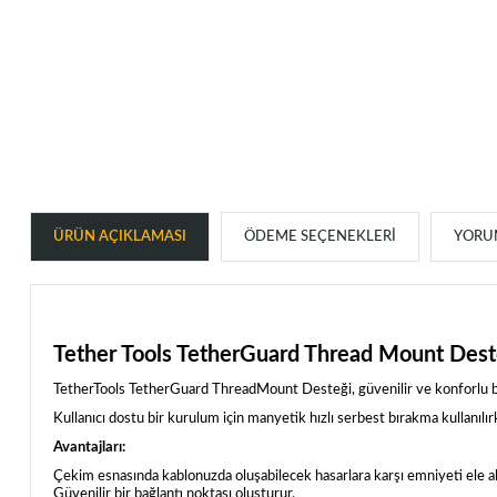
ÜRÜN AÇIKLAMASI
ÖDEME SEÇENEKLERI
YORUM
Tether Tools TetherGuard Thread Mount Dest
TetherTools TetherGuard ThreadMount Desteği, güvenilir ve konforlu bi
Kullanıcı dostu bir kurulum için manyetik hızlı serbest bırakma kullanı
Avantajları:
Çekim esnasında kablonuzda oluşabilecek hasarlara karşı emniyeti ele al
Güvenilir bir bağlantı noktası oluşturur.