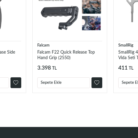
Falcam
SmallRig
ase Side
Falcam F22 Quick Release Top
SmallRig 
Hand Grip (2550)
Vida Seti T
3.398
411
TL
TL
Sepete Ekle
Sepete E