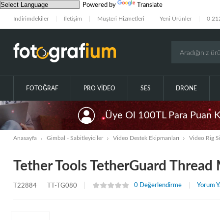
Powered by
Translate
İndirimdekiler
İletişim
Müşteri Hizmetleri
Yeni Ürünler
0 21
FOTOĞRAF
PRO VIDEO
SES
DRONE
Üye Ol 100TL Para Puan 
Anasayfa
Gimbal - Sabitleyiciler
Video Destek Ekipmanları
Video Rig Si
Tether Tools TetherGuard Thread
0 Değerlendirme
Yorum Y
T22884
TT-TG080