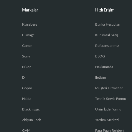
Markalar
Hızlı Erişim
Kaiseberg
Banka Hesapları
E-Image
Kurumsal Satış
Canon
Referanslarımız
Sony
BLOG
Nikon
Hakkımızda
Dji
İletişim
Gopro
Müşteri Hizmetleri
Haida
Teknik Servis Formu
Blackmagic
Ürün İade Formu
Zhiyun Tech
Yardım Merkezi
GVM
Para Puan Rehberi