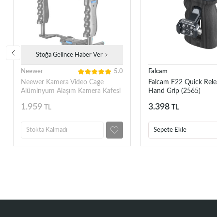
Stoğa Gelince Haber Ver
Neewer
5.0
Falcam
Neewer Kamera Video Cage
Falcam F22 Quick Rele
Alüminyum Alaşım Kamera Kafesi
Hand Grip (2565)
(10083155)
1.959
3.398
TL
TL
Stokta Kalmadı
Sepete Ekle