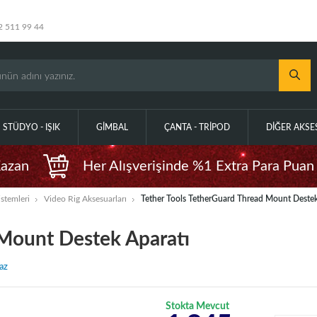
2 511 99 44
STÜDYO - IŞIK
GIMBAL
ÇANTA - TRIPOD
DIĞER AKS
Kazan
Her Alışverişinde %1 Extra Para Puan
stemleri
Video Rig Aksesuarları
Tether Tools TetherGuard Thread Mount Destek
 Mount Destek Aparatı
az
Stokta Mevcut