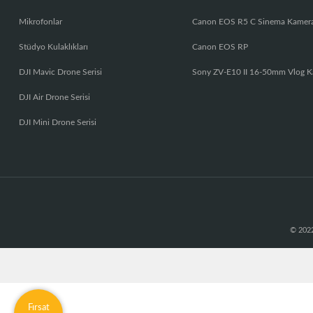
Mikrofonlar
Canon EOS R5 C Sinema Kamer
Stüdyo Kulaklıkları
Canon EOS RP
DJI Mavic Drone Serisi
Sony ZV-E10 II 16-50mm Vlog K
DJI Air Drone Serisi
DJI Mini Drone Serisi
© 2022
Fırsat