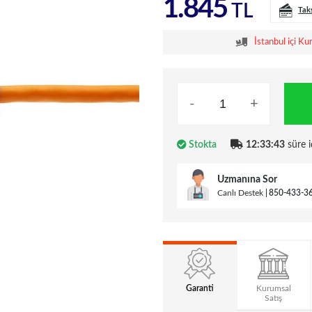
1.845
TL
Tak
İstanbul içi Ku
-
+
Stokta
12:33:42
süre i
Uzmanına Sor
Canlı Destek
850-433-3
Garanti
Kurumsal
Satış