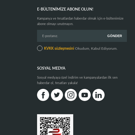
E-BÜLTENIMIZE ABONE OLUN!
Kampanya ve fırsatlardan haberdar olmak için e-bültenimize
abone olmayı unutmayın.
KVKK sözleşmesini
Okudum, Kabul Ediyorum.
SOSYAL MEDYA
Sosyal medyaya özel indirim ve kampanyalardan ilk sen
haberdar ol, fırsatları yakala!