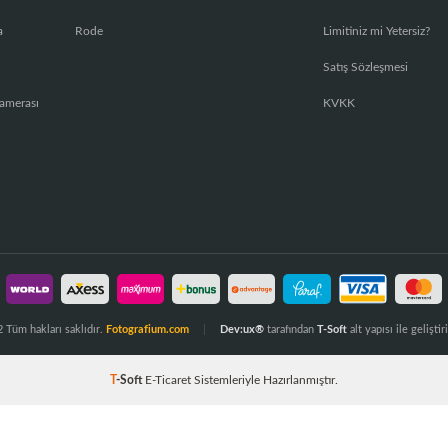
a
Rode
Limitiniz mi Yetersiz?
Satış Sözleşmesi
amerası
KVKK
 Tüm hakları saklıdır.
Fotografium.com
Dev:ux®
tarafından
T-Soft
alt yapısı ile geliştiri
T
-Soft
E-Ticaret
Sistemleriyle Hazırlanmıştır.