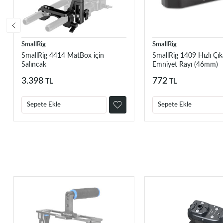
SmallRig
SmallRig
SmallRig 4414 MatBox için
SmallRig 1409 Hızlı Çıka
Salıncak
Emniyet Rayı (46mm)
3.398
772
TL
TL
Sepete Ekle
Sepete Ekle