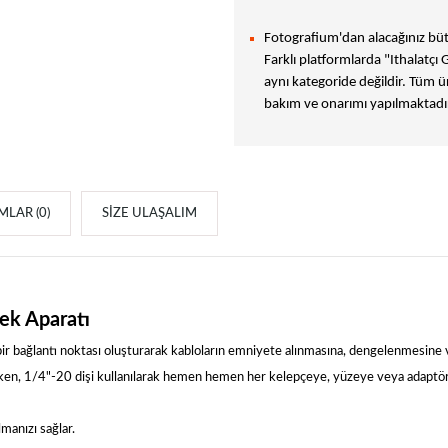
Fotografium'dan alacağınız bütü
Farklı platformlarda "Ithalatçı 
aynı kategoride değildir. Tüm ür
bakım ve onarımı yapılmaktadır
LAR (0)
SIZE ULAŞALIM
ek Aparatı
r bağlantı noktası oluşturarak kabloların emniyete alınmasına, dengelenmesine 
lırken, 1/4"-20 dişi kullanılarak hemen hemen her kelepçeye, yüzeye veya adaptör
manızı sağlar.