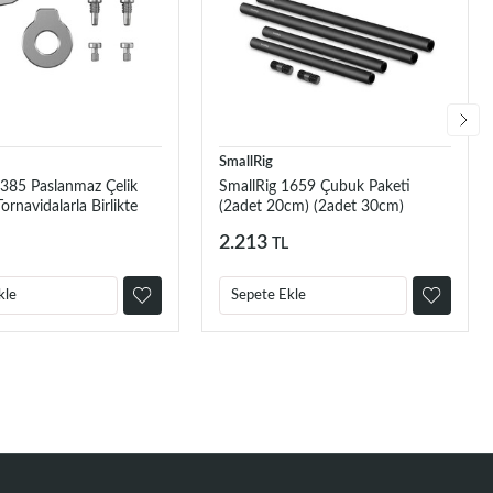
SmallRig
4385 Paslanmaz Çelik
SmallRig 1659 Çubuk Paketi
ornavidalarla Birlikte
(2adet 20cm) (2adet 30cm)
2.213
TL
kle
Sepete Ekle