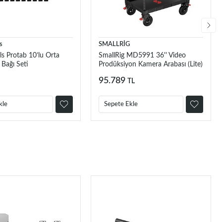
s
SMALLRİG
ls Protab 10’lu Orta
SmallRig MD5991 36'' Video
Bağı Seti
Prodüksiyon Kamera Arabası (Lite)
95.789
TL
kle
Sepete Ekle