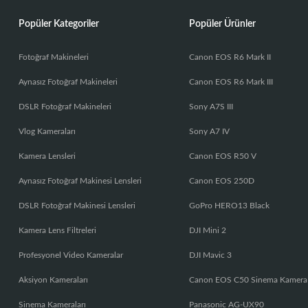
Popüler Kategoriler
Popüler Ürünler
Fotoğraf Makineleri
Canon EOS R6 Mark II
Aynasız Fotoğraf Makineleri
Canon EOS R6 Mark III
DSLR Fotoğraf Makineleri
Sony A7S III
Vlog Kameraları
Sony A7 IV
Kamera Lensleri
Canon EOS R50 V
Aynasız Fotoğraf Makinesi Lensleri
Canon EOS 250D
DSLR Fotoğraf Makinesi Lensleri
GoPro HERO13 Black
Kamera Lens Filtreleri
DJI Mini 2
Profesyonel Video Kameralar
DJI Mavic 3
Aksiyon Kameraları
Canon EOS C50 Sinema Kamera
Sinema Kameraları
Panasonic AG-UX90