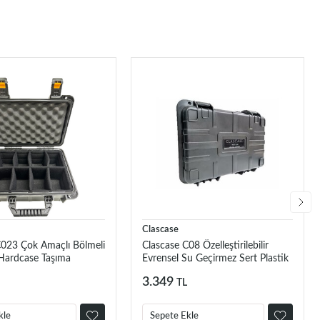
Clascase
C023 Çok Amaçlı Bölmeli
Clascase C08 Özelleştirilebilir
 Hardcase Taşıma
Evrensel Su Geçirmez Sert Plastik
üçük)
Çanta
3.349
TL
kle
Sepete Ekle