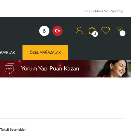
Hoş Geldiniz Sn. Ziyaretçi
0
3
ESUARLAR
ÖZEL MAĞAZALAR
Yorum Yap-Puan Kazan
Taksit Seçenekleri