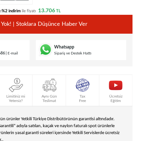
13.706
e
%2 indirim
ile fiyatı
TL
 Yok! | Stoklara Düşünce Haber Ver
Whatsapp
686
E-mail
Sipariş ve Destek Hattı
Limitiniz mi
Aynı Gün
Tax
Ücretsiz
Yetersiz?
Teslimat
Free
Eğitim
n ürünler Yetkili Türkiye Distribütörünün garantisi altındadır.
Garantili" adıyla satılan, kaçak ve naylon faturalı spot ürünlerle
ünlerin yasal garanti süreleri içersinde Yetkili Servislerde ücretsiz
..