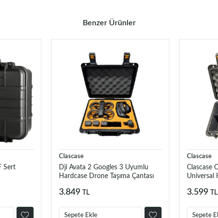
Benzer Ürünler
Clascase
Clascase
 Sert
Dji Avata 2 Googles 3 Uyumlu
Clascase 
Hardcase Drone Taşıma Çantası
Universal
ClasCase C029
Çantası (K
3.849
3.599
TL
TL
Sepete Ekle
Sepete E