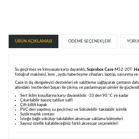
ÜRÜN AÇIKLAMASI
ÖDEME SEÇENEKLERI
YORUM
Su geçirmez ve kimyasala karşı dayanıklı,
Suprobox Case
M52-20T
Ha
fotoğraf makinesi, lens , uydu haberleşme cihazları, laptop, savunma ve 
Case in dış dengeleyici destekleri ek sabitleme sağlayarak çantanın daha
altındaki testlerden başarı ile çıkmış ve paslanmayan pimler ile güçlendi
Sert iklim koşullarına karşı dayanıklıdır -33 den 90 ˚C ye kadar
Çıkarılabilir basınç tahliye valfi
Çift kilitli kapak
PVC den yapılmış su geçirmez ve Sökülebilir-takılabilir isimlik
Sızdırmazlık contası
İsteğe bağlı sökülüp-takılabilen aksesuar saklama bölmeleri
Sayısız özellik katabileceğiniz farklı aksesuar seçenekleri