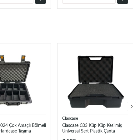
Clascase
C024 Çok Amaçlı Bölmeli
Clascase C03 Küp Küp Kesilmiş
 Hardcase Taşıma
Universal Sert Plastik Çanta
üyük)