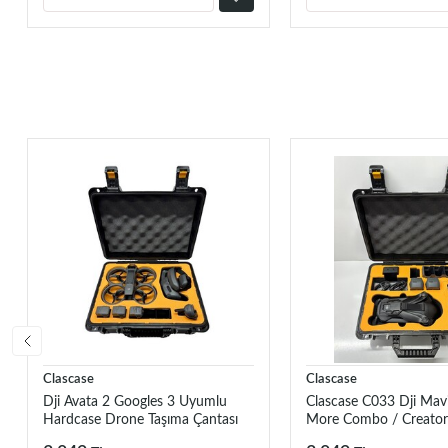
Clascase
Clascase
Dji Avata 2 Googles 3 Uyumlu
Clascase C033 Dji Mavi
Hardcase Drone Taşıma Çantası
More Combo / Creato
ClasCase C029
Hardcase Drone Taşıma