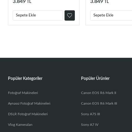
3.849
3.849
TL
TL
Sepete Ekle
Sepete Ekle
Popüler Kategoriler
Popüler Ürünler
Fotoğraf Makineleri
Canon EOS R6 Mark II
Aynasız Fotoğraf Makineleri
Canon EOS R6 Mark III
DSLR Fotoğraf Makineleri
Sony A7S III
Vlog Kameraları
Sony A7 IV