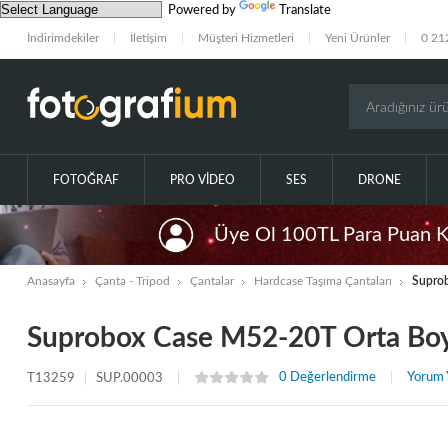
Powered by
Translate
İndirimdekiler
İletişim
Müşteri Hizmetleri
Yeni Ürünler
0 21
FOTOĞRAF
PRO VIDEO
SES
DRONE
Üye Ol 100TL Para Puan 
Anasayfa
Çanta - Tripod
Çantalar
Hardcase Taşıma Çantaları
Supro
Suprobox Case M52-20T Orta Bo
0 Değerlendirme
Yorum 
T13259
SUP.00003