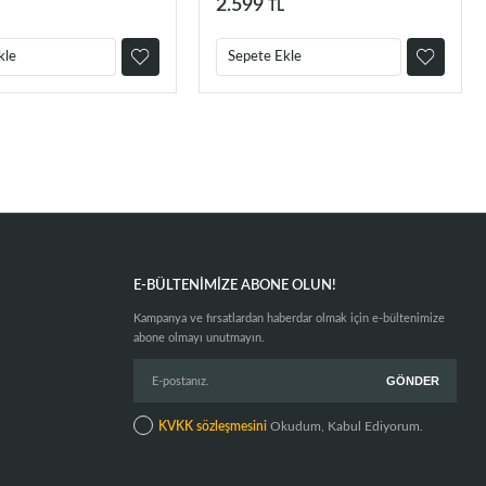
2.599
TL
kle
Sepete Ekle
E-BÜLTENIMIZE ABONE OLUN!
Kampanya ve fırsatlardan haberdar olmak için e-bültenimize
abone olmayı unutmayın.
KVKK sözleşmesini
Okudum, Kabul Ediyorum.