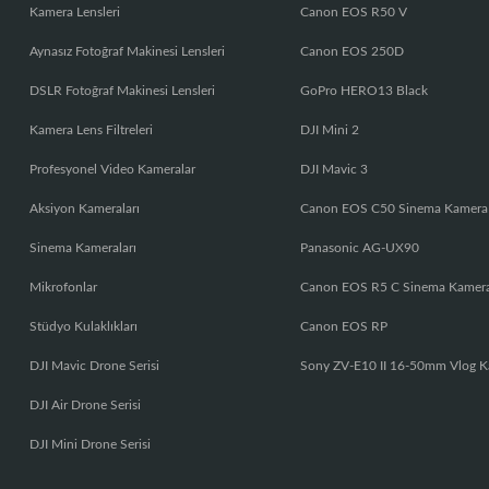
Kamera Lensleri
Canon EOS R50 V
Aynasız Fotoğraf Makinesi Lensleri
Canon EOS 250D
DSLR Fotoğraf Makinesi Lensleri
GoPro HERO13 Black
Kamera Lens Filtreleri
DJI Mini 2
Profesyonel Video Kameralar
DJI Mavic 3
Aksiyon Kameraları
Canon EOS C50 Sinema Kamera
Sinema Kameraları
Panasonic AG-UX90
Mikrofonlar
Canon EOS R5 C Sinema Kamer
Stüdyo Kulaklıkları
Canon EOS RP
DJI Mavic Drone Serisi
Sony ZV-E10 II 16-50mm Vlog K
DJI Air Drone Serisi
DJI Mini Drone Serisi