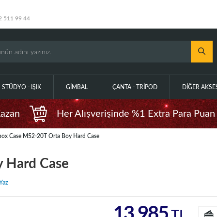
2 511 99 44
STÜDYO - IŞIK
GIMBAL
ÇANTA - TRIPOD
DIĞER AKS
Kazan
Her Alışverişinde %1 Extra Para Puan
box Case M52-20T Orta Boy Hard Case
y Hard Case
Yaz
13.985
TL