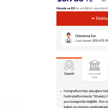
Havale ve Eft
ile verdiğiniz siparişlerd
➜ Stokta
Uzmanına Sor
Canlı Destek
850-433-3
Garanti
Kurumsal
Satış
Fotografium'dan alacağınız bütü
Farklı platformlarda "Ithalatçı 
aynı kategoride değildir. Tüm ür
bakım ve onarımı yapılmaktadır