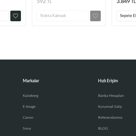
592
3.849
TL
TL
Stokta Kalmadı
Sepete E
Markalar
Hızlı Erişim
Kaiseberg
Banka Hesapları
E-Image
Kurumsal Satış
Canon
Referanslarımız
Sony
BLOG