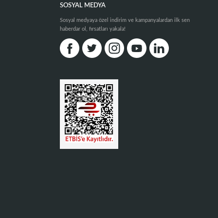
SOSYAL MEDYA
Sosyal medyaya özel indirim ve kampanyalardan ilk sen
haberdar ol, fırsatları yakala!