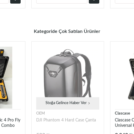
Kategoride Çok Satılan Ürünler
Stoğa Gelince Haber Ver
OEM
Clascase
c 4 Pro Fly
DJI Phantom 4 Hard Case Çanta
Clascase 
r Combo
Universal
 Çantası
Çantası (B