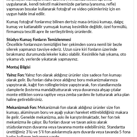
uygulanarak, kendi tekstil makinemizde parlama (yansıma, refle)
yapmayan boyalar kullanarak fotoğraf ve video çekimleriniz için en
uygun halde imal edilir.
Kumaş fotoğraf fonlarımız bilinen dertsiz masa örtüsü kumaşı, dalgıç
kumaş ve katlanabilir yumuşak kumaş kesinlikle değildir, özel formüllü,
firmamıza tescilli apre ile sertleştirilmiş ürünlerdir.
Stüdyo Kumaş Fonların Temizlenmesi
Öncelikle fonlarınızın temizliğini her çekimden sonra nemli bir bezle
silerek yapmanızı tavsiye ederiz. Uzun süre kiri fonların üzerinde
bırakmanız durumunda lekeler kalıcı olabilir. Kesinlikle halı yıkama, oto
yıkama vb. yerlerde yıkatarak yapmayınız.
Montaj Bilgisi
Yalnız Fon:
Yalnız fon olarak aldığınız ürünler size sadece fon kumaşı
olarak gelir. Bu fonları daha önce aldığınız boru mekanizmalarınıza
yapıştırarak, kağıt fon rollinglerinize yapıştırarak, fon standlarınızda
clamplerle (kıstırma mandal)tutturarak veya duvarınıza ahşap çıtalar
monte ettikten sonra raptiye veya zımba yardımı ile tutturarak arka plan
haline getirebilirsiniz.
Mekanizmalı Fon:
Mekanizmalı fon olarak aldığınız ürünler size fon
kumaşı, alüminyum boru ve aşağı yukarı hareket ettirebildiğiniz makara
ile gelir. Genelde mekanizma, askı ile karıştırılmaktadır, her fon tek
mekanizma ile çalışır. Bu fonları duvar ve tavan askısı alarak
stüdyolarınızın duvarına veya tavanına monte edebilirsiniz. Standartta
ürettiğimiz 3’lü ve 5’li fon askılarımızla aynı duvarda veya tavanda 5 fona