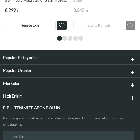
5,8m ) Boru Makara Zincir Sistemi-Beyaz
Standı
8.299
3.642
TL
TL
Sepete Ekle
Stokta Kalmadı
Popüler Kategoriler
Popüler Ürünler
Markalar
Hızlı Erişim
E-BÜLTENIMIZE ABONE OLUN!
Kampanya ve fırsatlardan haberdar olmak için e-bültenimize abone olmayı
unutmayın.