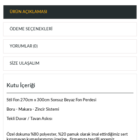
ÜRÜN AÇIKLAMASI
ÖDEME SEÇENEKLERI
YORUMLAR (0)
SIZE ULAŞALIM
Kutu İçeriği
Stil Fon 270cm x 300cm Sonsuz Beyaz Fon Perdesi
Boru - Makara - Zincir Sistemi
Tekli Duvar / Tavan Askısı
Özel dokuma %80 polyester, %20 pamuk olarak imal ettirdiğimiz sert
kırışmayan kumaşlarımızın üzerine , firmamıza tescilli apremiz