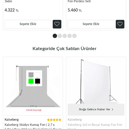
3x6m
Fon Perdesi Seti
4.322
5.460
TL
TL
Sepete Ekle
Sepete Ekle
Kategoride Çok Satılan Ürünler
Stoğa Gelince Haber Ver
Kaiseberg
Kaiseberg
Kaiseberg Stüdyo Kumaş Fon ( 2,7 x
Kaiseberg 2x3 m Beyaz Kumaş Fon Fon