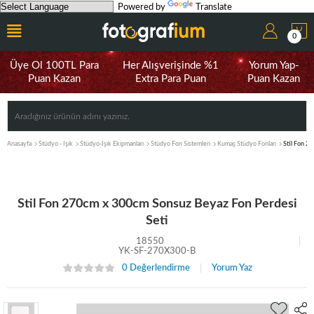
Powered by
Translate
0
Üye Ol 100TL Para
Her Alışverişinde %1
Yorum Yap-
Puan Kazan
Extra Para Puan
Puan Kazan
Anasayfa
Stüdyo - Işık
Stüdyo-Işık Ekipmanları
Stüdyo Fon Sistemleri
Kumaş Stüdyo Fonları
Stil Fon 2
Stil Fon 270cm x 300cm Sonsuz Beyaz Fon Perdesi
Seti
18550
YK-SF-270X300-B
0 Değerlendirme
Yorum Yaz