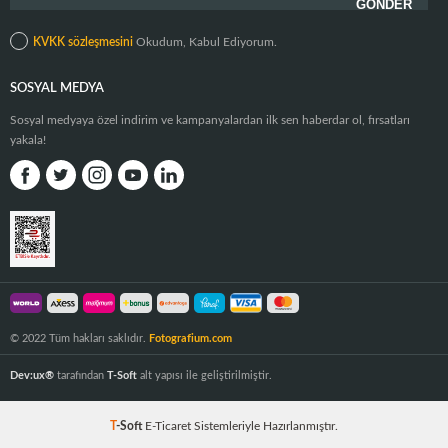
KVKK sözleşmesini
Okudum, Kabul Ediyorum.
SOSYAL MEDYA
Sosyal medyaya özel indirim ve kampanyalardan ilk sen haberdar ol, fırsatları
yakala!
© 2022 Tüm hakları saklıdır.
Fotografium.com
Dev:ux®
tarafından
T-Soft
alt yapısı ile geliştirilmiştir.
T
-Soft
E-Ticaret
Sistemleriyle Hazırlanmıştır.