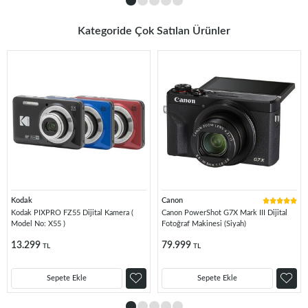
Kategoride Çok Satılan Ürünler
Kodak
Canon
Kodak PIXPRO FZ55 Dijital Kamera (
Canon PowerShot G7X Mark III Dijital
Model No: X55 )
Fotoğraf Makinesi (Siyah)
13.299
79.999
TL
TL
Sepete Ekle
Sepete Ekle