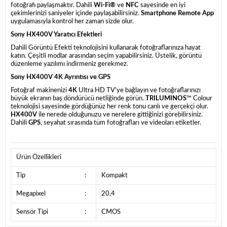
fotoğrafı paylaşmaktır. Dahili
Wi-Fi®
ve
NFC
sayesinde en iyi
çekimlerinizi saniyeler içinde paylaşabilirsiniz.
Smartphone Remote App
uygulamasıyla kontrol her zaman sizde olur.
Sony HX400V Yaratıcı Efektleri
Dahili Görüntü Efekti teknolojisini kullanarak fotoğraflarınıza hayat
katın. Çeşitli modlar arasından seçim yapabilirsiniz. Üstelik, görüntü
düzenleme yazılımı indirmeniz gerekmez.
Sony HX400V 4K Ayrıntısı ve GPS
Fotoğraf makinenizi
4K
Ultra HD TV'ye bağlayın ve fotoğraflarınızı
büyük ekranın baş döndürücü netliğinde görün.
TRILUMINOS
™ Colour
teknolojisi sayesinde gördüğünüz her renk tonu canlı ve gerçekçi olur.
HX400V
ile nerede olduğunuzu ve nerelere gittiğinizi görebilirsiniz.
Dahili
GPS
, seyahat sırasında tüm fotoğrafları ve videoları etiketler.
Ürün Özellikleri
Tip
:
Kompakt
Megapixel
:
20,4
Sensör Tipi
:
CMOS