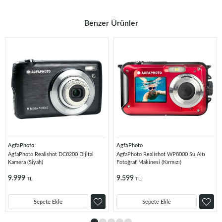
Benzer Ürünler
AgfaPhoto
AgfaPhoto
AgfaPhoto Realishot DC8200 Dijital
AgfaPhoto Realishot WP8000 Su Altı
Kamera (Siyah)
Fotoğraf Makinesi (Kırmızı)
9.999
9.599
TL
TL
Sepete Ekle
Sepete Ekle