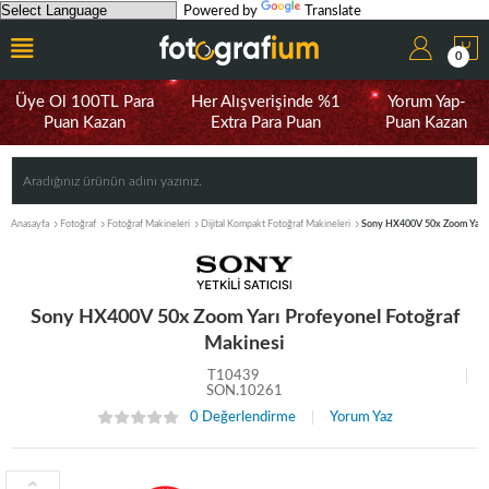
Powered by
Translate
0
Üye Ol 100TL Para
Her Alışverişinde %1
Yorum Yap-
Puan Kazan
Extra Para Puan
Puan Kazan
Anasayfa
Fotoğraf
Fotoğraf Makineleri
Dijital Kompakt Fotoğraf Makineleri
Sony HX400V 50x Zoom Yarı P
Sony HX400V 50x Zoom Yarı Profeyonel Fotoğraf
Makinesi
T10439
SON.10261
0 Değerlendirme
Yorum Yaz