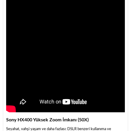
Sony HX400 Yüksek Zoom İmkanı (50X)
Seyahat, vahşi yaşam ve daha fazlası: DSLR benzeri kullanıma ve