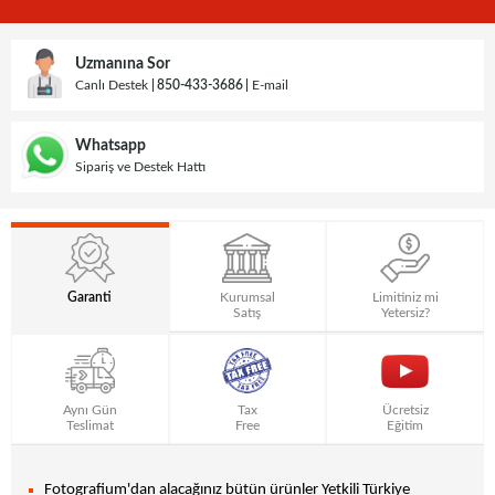
Uzmanına Sor
Canlı Destek
850-433-3686
E-mail
Whatsapp
Sipariş ve Destek Hattı
Garanti
Kurumsal
Limitiniz mi
Satış
Yetersiz?
Aynı Gün
Tax
Ücretsiz
Teslimat
Free
Eğitim
Fotografium'dan alacağınız bütün ürünler Yetkili Türkiye