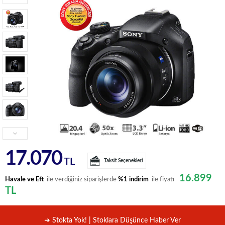
17.070
TL
Taksit Seçenekleri
16.899
Havale ve Eft
ile verdiğiniz siparişlerde
%1 indirim
ile fiyatı
TL
➜ Stokta Yok! | Stoklara Düşünce Haber Ver