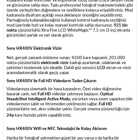
Kullanımı kolay kontroller ve ergonomik tutuş sunan DSLR benzeri hisse
ve görünüme sahip olun. Tıpkı profesyonel fotoğraf makinelerindeki gibi
özenle yerleştirilen düğmelere ve özelliklere kolayca erişebilirsiniz.
Mod
kadranıyla diyafram açıklığı veya deklanşör önceliğini seçebilirsiniz.
Parmağınızla kullanabileceğiniz kullanışlı kontrol kadranıyla seçtiğiniz
mod üzerinde hızlı ve kolay manuel kontrole sahip olursunuz.
921 bin
nokta
çözünürlüklü Xtra Fine LCD WhiteMagic™ 7,5 cm (3 inç) ekranla
görüntüleri parlak ve net olarak görün.
Sony HX400V Elektronik Vizör
Net, gerçek zamanlı önizleme sunan, %100 kare kapsamlı, 201.000
nokta çözünürlüklü
elektronik vizör
kadrajı ayarlamak, odaklamak ve
çekimleri incelemek için idealdir. Dahili göz sensörü
LCD
ekran ve vizör
arasındaotomatik olarak geçiş yapar.
Sony HX400V ile Full HD Videoların Tadını Çıkarın
Videolarınıza sinematik bir hava kazandırın. Özel video düğmesine
basarak canlı, net
Full HD
videolar çekmeye başlayın.
Optical
SteadyShot Intelligent Active Modu
, yürürken veya zoom yaparken bile
videolarınızın sabit ve titremeden çekilmesini sağlar.
Full HD
çözünürlükte net, akıcı videolar çekin. Gerçek sinema çözünürlüğü için
24p
kare hızında çekim yapabilirsiniz.
Sony HX400V Wifi ve NFC Teknolojisi ile Kolay Aktarım
Harika bir fotoğraf çekmekten güzel bir şey varsa o da harika bir