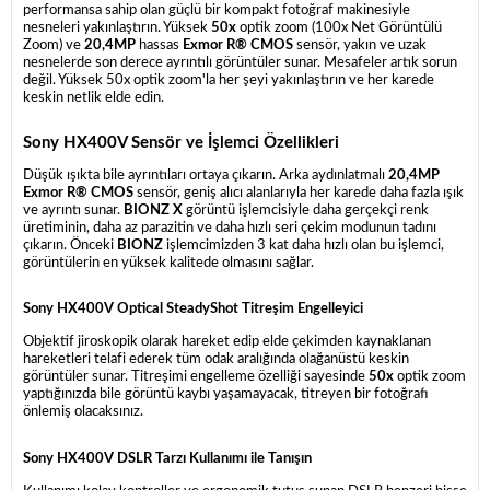
performansa sahip olan güçlü bir kompakt fotoğraf makinesiyle
nesneleri yakınlaştırın. Yüksek
50x
optik zoom (100x Net Görüntülü
Zoom) ve
20,4MP
hassas
Exmor R® CMOS
sensör, yakın ve uzak
nesnelerde son derece ayrıntılı görüntüler sunar.
Mesafeler artık sorun
değil. Yüksek 50x optik zoom'la her şeyi yakınlaştırın ve her karede
keskin netlik elde edin.
Sony HX400V Sensör ve İşlemci Özellikleri
Düşük ışıkta bile ayrıntıları ortaya çıkarın. Arka aydınlatmalı
20,4MP
Exmor R® CMOS
sensör, geniş alıcı alanlarıyla her karede daha fazla ışık
ve ayrıntı sunar.
BIONZ X
görüntü işlemcisiyle daha gerçekçi renk
üretiminin, daha az parazitin ve daha hızlı seri çekim modunun tadını
çıkarın. Önceki
BIONZ
işlemcimizden 3 kat daha hızlı olan bu işlemci,
görüntülerin en yüksek kalitede olmasını sağlar.
Sony HX400V Optical SteadyShot Titreşim Engelleyici
Objektif jiroskopik olarak hareket edip elde çekimden kaynaklanan
hareketleri telafi ederek tüm odak aralığında olağanüstü keskin
görüntüler sunar.
Titreşimi engelleme özelliği sayesinde
50x
optik zoom
yaptığınızda bile görüntü kaybı yaşamayacak, titreyen bir fotoğrafı
önlemiş olacaksınız.
Sony HX400V DSLR Tarzı Kullanımı ile Tanışın