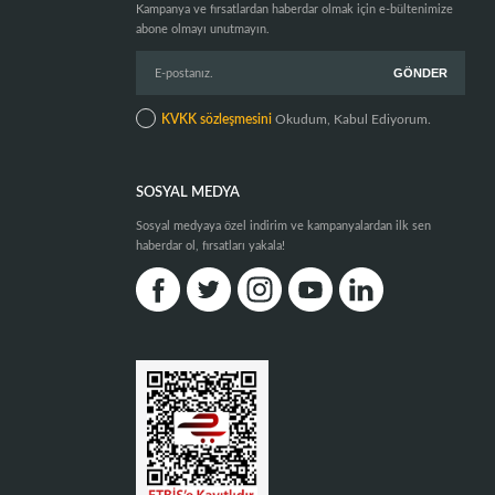
Kampanya ve fırsatlardan haberdar olmak için e-bültenimize
abone olmayı unutmayın.
KVKK sözleşmesini
Okudum, Kabul Ediyorum.
SOSYAL MEDYA
Sosyal medyaya özel indirim ve kampanyalardan ilk sen
haberdar ol, fırsatları yakala!