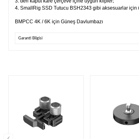
3. deri kaput kare çerçeve içine uygun klipler;
4. SmallRig SSD Tutucu BSH2343 gibi aksesuarlar için üst
BMPCC 4K / 6K için Güneş Davlumbazı
Garanti Bilgisi