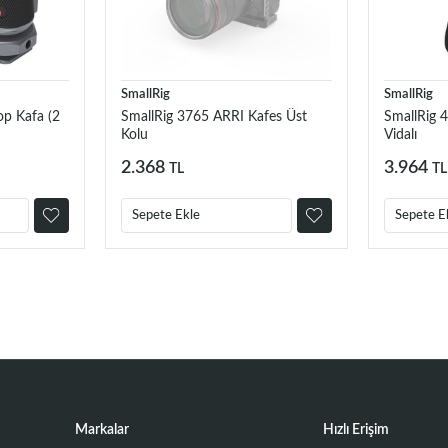
SmallRig
SmallRig
op Kafa (2
SmallRig 3765 ARRI Kafes Üst
SmallRig 
Kolu
Vidalı
2.368
3.964
TL
TL
Sepete Ekle
Sepete E
Markalar
Hızlı Erişim