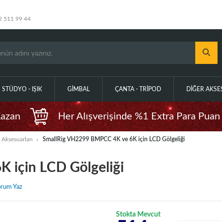
2 511 99 44
STÜDYO - IŞIK
GIMBAL
ÇANTA - TRIPOD
DIĞER AKS
Kazan
Her Alışverişinde %1 Extra Para Puan
Aksesuarları
SmallRig VH2299 BMPCC 4K ve 6K için LCD Gölgeliği
 için LCD Gölgeliği
rum Yaz
Stokta Mevcut