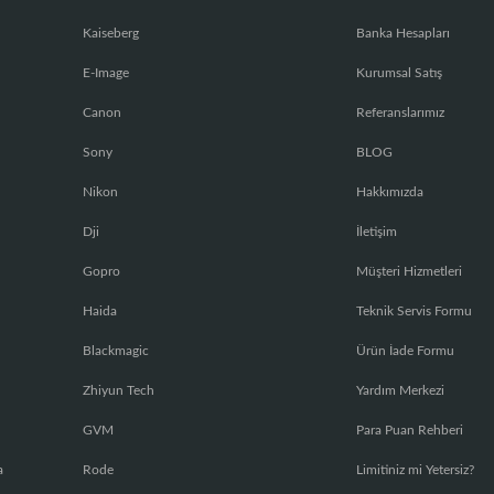
Kaiseberg
Banka Hesapları
E-Image
Kurumsal Satış
Canon
Referanslarımız
Sony
BLOG
Nikon
Hakkımızda
Dji
İletişim
Gopro
Müşteri Hizmetleri
Haida
Teknik Servis Formu
Blackmagic
Ürün İade Formu
Zhiyun Tech
Yardım Merkezi
GVM
Para Puan Rehberi
a
Rode
Limitiniz mi Yetersiz?