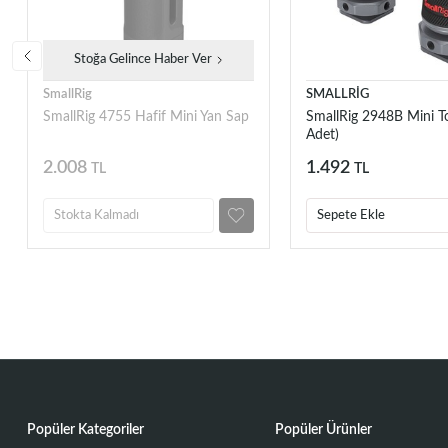
Stoğa Gelince Haber Ver
SmallRig
SMALLRİG
SmallRig 4755 Hafif Mini Yan Sap
SmallRig 2948B Mini T
Adet)
2.008
1.492
TL
TL
Stokta Kalmadı
Sepete Ekle
Popüler Kategoriler
Popüler Ürünler