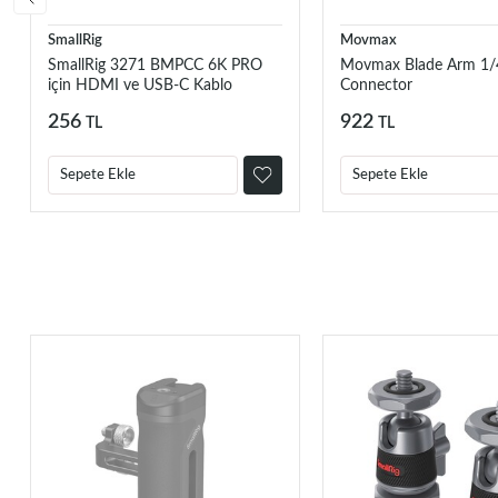
SmallRig
Movmax
SmallRig 3271 BMPCC 6K PRO
Movmax Blade Arm 1/
için HDMI ve USB-C Kablo
Connector
Kelepçesi
256
922
TL
TL
Sepete Ekle
Sepete Ekle