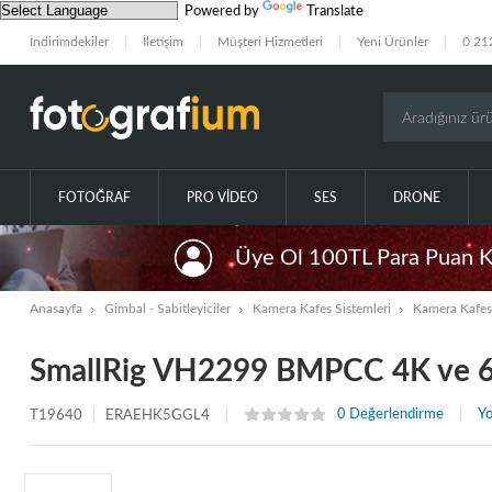
Powered by
Translate
İndirimdekiler
İletişim
Müşteri Hizmetleri
Yeni Ürünler
0 21
FOTOĞRAF
PRO VIDEO
SES
DRONE
Üye Ol 100TL Para Puan 
Anasayfa
Gimbal - Sabitleyiciler
Kamera Kafes Sistemleri
Kamera Kafes 
SmallRig VH2299 BMPCC 4K ve 6K
0 Değerlendirme
Yo
T19640
ERAEHK5GGL4