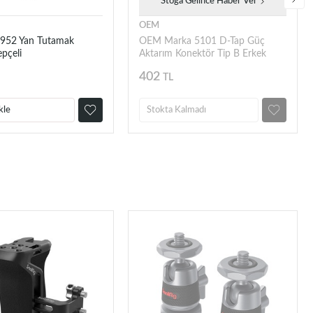
Stoğa Gelince Haber Ver
OEM
5952 Yan Tutamak
OEM Marka 5101 D-Tap Güç
pçeli
Aktarım Konektör Tip B Erkek
402
TL
kle
Stokta Kalmadı