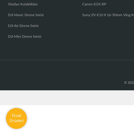
Stüdyo Kulaklıkları
Canon EOS RP
DJI Mavic Drone Serisi
Sony ZV-E10 II 16-50mm Vlog K
DJI Air Drone Serisi
DJI Mini Drone Serisi
© 2022
Fırsat
Ürünleri