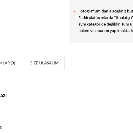
Fotografium'dan alacağınız bütü
Farklı platformlarda "Ithalatçı 
aynı kategoride değildir. Tüm ür
bakım ve onarımı yapılmaktadır
LAR (0)
SIZE ULAŞALIM
azı
r;