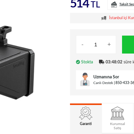
514
TL
Taksit Se
İstanbul içi Ku
-
+
Stokta
03:48:01
süre i
Uzmanına Sor
Canlı Destek
850-433-3
Garanti
Kurumsal
Satış