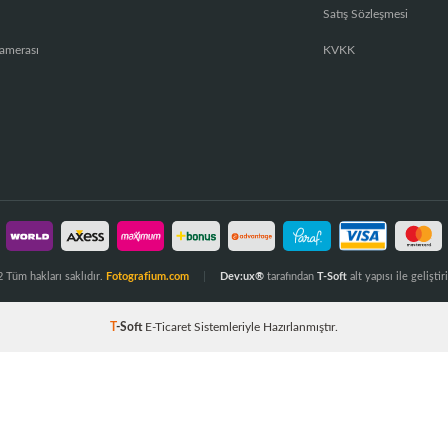
Satış Sözleşmesi
amerası
KVKK
 Tüm hakları saklıdır.
Fotografium.com
Dev:ux®
tarafından
T-Soft
alt yapısı ile geliştiri
T
-Soft
E-Ticaret
Sistemleriyle Hazırlanmıştır.