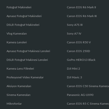
Fotoğraf Makineleri
Canon EOS R6 Mark II
Aynasız Fotoğraf Makineleri
Canon EOS R6 Mark III
DSLR Fotoğraf Makineleri
Sony A7S III
Vlog Kameraları
Sony A7 IV
Kamera Lensleri
Canon EOS R50 V
Aynasız Fotoğraf Makinesi Lensleri
Canon EOS 250D
DSLR Fotoğraf Makinesi Lensleri
GoPro HERO13 Black
Kamera Lens Filtreleri
DJI Mini 2
Profesyonel Video Kameralar
DJI Mavic 3
Aksiyon Kameraları
Canon EOS C50 Sinema Kamera
Sinema Kameraları
Panasonic AG-UX90
Mikrofonlar
Canon EOS R5 C Sinema Kamer