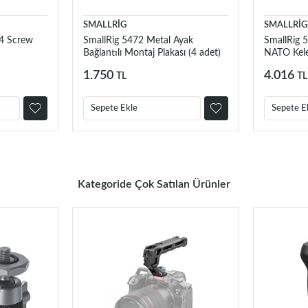
SMALLRİG
SMALLRİG
4 Screw
SmallRig 5472 Metal Ayak
SmallRig 
Bağlantılı Montaj Plakası (4 adet)
NATO Kele
1.750
4.016
TL
TL
Sepete Ekle
Sepete E
Kategoride Çok Satılan Ürünler