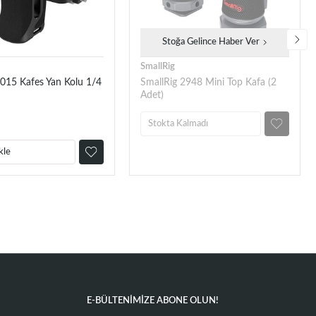
Stoğa Gelince Haber Ver
SmallRig
4015 Kafes Yan Kolu 1/4
SmallRig 2948 Mini Top Kafa (2
Adet)
Stokta Kalmadı
kle
E-BÜLTENIMIZE ABONE OLUN!