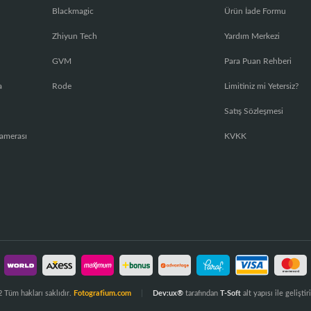
Blackmagic
Ürün İade Formu
Zhiyun Tech
Yardım Merkezi
GVM
Para Puan Rehberi
a
Rode
Limitiniz mi Yetersiz?
Satış Sözleşmesi
amerası
KVKK
 Tüm hakları saklıdır.
Fotografium.com
Dev:ux®
tarafından
T-Soft
alt yapısı ile geliştiri