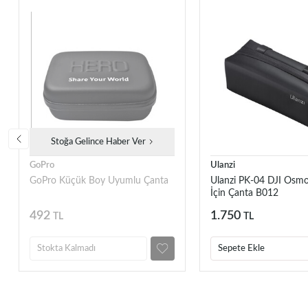
Stoğa Gelince Haber Ver
GoPro
Ulanzi
GoPro Küçük Boy Uyumlu Çanta
Ulanzi PK-04 DJI Osmo
İçin Çanta B012
492
1.750
TL
TL
Stokta Kalmadı
Sepete Ekle