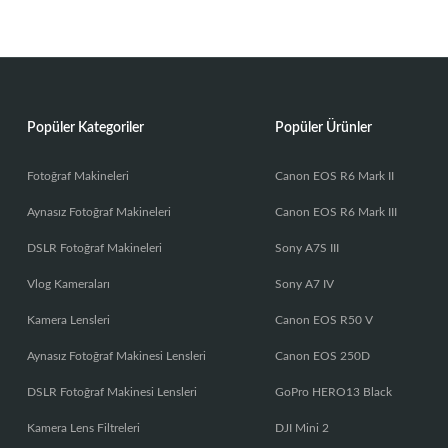
Popüler Kategoriler
Popüler Ürünler
Fotoğraf Makineleri
Canon EOS R6 Mark II
Aynasız Fotoğraf Makineleri
Canon EOS R6 Mark III
DSLR Fotoğraf Makineleri
Sony A7S III
Vlog Kameraları
Sony A7 IV
Kamera Lensleri
Canon EOS R50 V
Aynasız Fotoğraf Makinesi Lensleri
Canon EOS 250D
DSLR Fotoğraf Makinesi Lensleri
GoPro HERO13 Black
Kamera Lens Filtreleri
DJI Mini 2