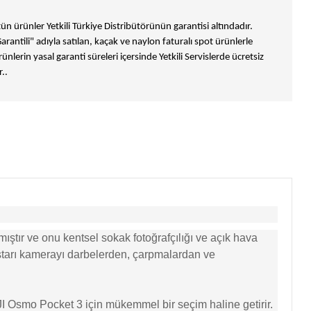
n ürünler Yetkili Türkiye Distribütörünün garantisi altındadır.
Garantili" adıyla satılan, kaçak ve naylon faturalı spot ürünlerle
ünlerin yasal garanti süreleri içersinde Yetkili Servislerde ücretsiz
..
ştır ve onu kentsel sokak fotoğrafçılığı ve açık hava
astarı kamerayı darbelerden, çarpmalardan ve
 DJI Osmo Pocket 3 için mükemmel bir seçim haline getirir.