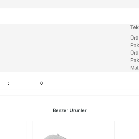
Tek
Ürün
Pake
Ürün
Pake
Mal
:
0
Benzer Ürünler