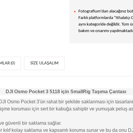
Fotografium'dan alacağınız bütü
Farklı platformlarda "Ithalatçı 
aynı kategoride değildir. Tüm ür
bakım ve onarımı yapılmaktadır
LAR (0)
SIZE ULAŞALIM
DJI Osmo Pocket 3 5118 için
SmallRig
Taşıma Çantası
 Osmo Pocket 3'ün rahat bir şekilde saklanması için tasarlanmı
e düşme koruması için sert bir kabuğa sahiptir ve yumuşak peluş 
ve güvenli bir saklama sağlar.
ınabilir kılıf kolay saklama ve kapsamlı koruma sunar ve bu da onu