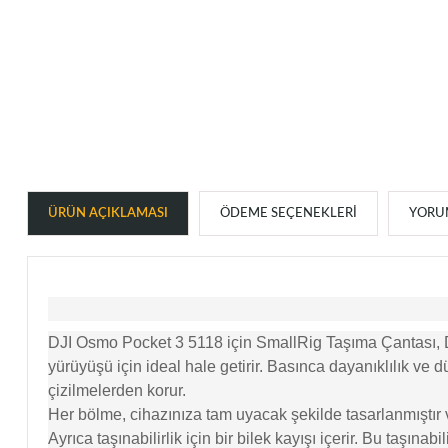
ÜRÜN AÇIKLAMASI
ÖDEME SEÇENEKLERI
YORUM
DJI Osmo Pocket 3 5118 için SmallRig Taşıma Çantası, DJI
yürüyüşü için ideal hale getirir. Basınca dayanıklılık v
çizilmelerden korur.
Her bölme, cihazınıza tam uyacak şekilde tasarlanmıştır 
Ayrıca taşınabilirlik için bir bilek kayışı içerir. Bu taş