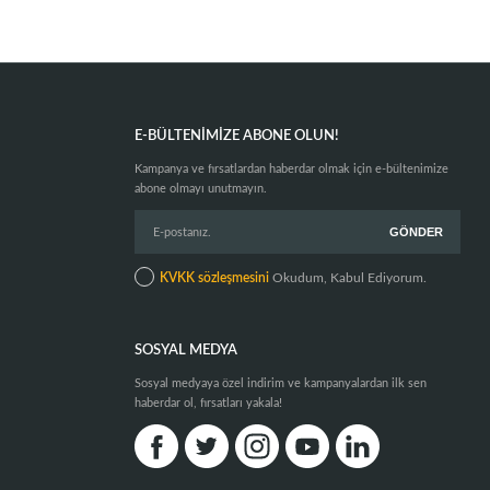
E-BÜLTENIMIZE ABONE OLUN!
Kampanya ve fırsatlardan haberdar olmak için e-bültenimize
abone olmayı unutmayın.
KVKK sözleşmesini
Okudum, Kabul Ediyorum.
SOSYAL MEDYA
Sosyal medyaya özel indirim ve kampanyalardan ilk sen
haberdar ol, fırsatları yakala!