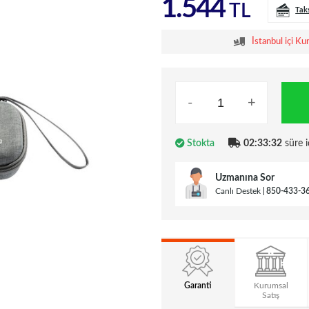
1.544
TL
Tak
İstanbul içi Ku
-
+
Stokta
02:33:31
süre i
Uzmanına Sor
Canlı Destek
850-433-3
Garanti
Kurumsal
Satış