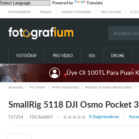
Powered by
Translate
İndirimdekiler
İletişim
Müşteri Hizmetleri
Yeni Ürünler
0 21
FOTOĞRAF
PRO VIDEO
SES
DRONE
Üye Ol 100TL Para Puan 
Anasayfa
Pro Video
Video Kameralar
Aksiyon Kamera Aksesuarları
SmallRig 5118 DJI Osmo Pocket 3 
0 Değerlendirme
Yorum
T27254
FDCA68807