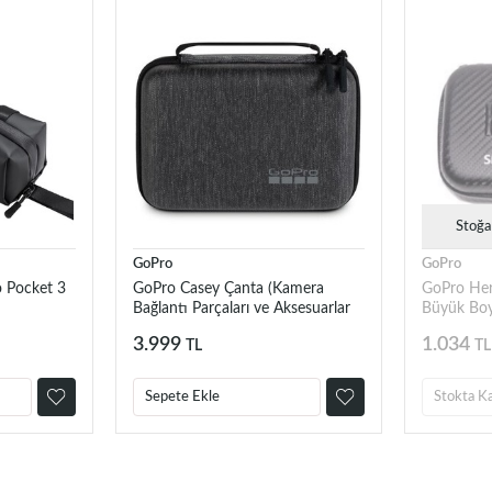
Stoğa
GoPro
GoPro
 Pocket 3
GoPro Casey Çanta (Kamera
GoPro Her
Bağlantı Parçaları ve Aksesuarlar
Büyük Boy
için)
3.999
1.034
TL
TL
Sepete Ekle
Stokta K