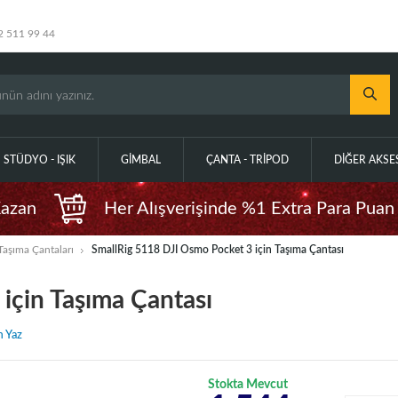
2 511 99 44
STÜDYO - IŞIK
GIMBAL
ÇANTA - TRIPOD
DIĞER AKS
Kazan
Her Alışverişinde %1 Extra Para Puan
Taşıma Çantaları
SmallRig 5118 DJI Osmo Pocket 3 için Taşıma Çantası
için Taşıma Çantası
 Yaz
Stokta Mevcut