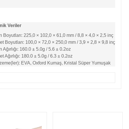
nik Veriler
 Boyutları: 225,0 × 102,0 × 61,0 mm / 8,8 × 4,0 × 2,5 inç
t Boyutları: 100,0 × 72,0 × 250,0 mm / 3,9 × 2,8 × 9,8 inç
 Ağırlığı: 160.0 ± 5.0g / 5.6 ± 0.2oz
t Ağırlığı: 180.0 ± 5.0g / 6.3 ± 0.2oz
zeme(ler): EVA, Oxford Kumaş, Kristal Süper Yumuşak