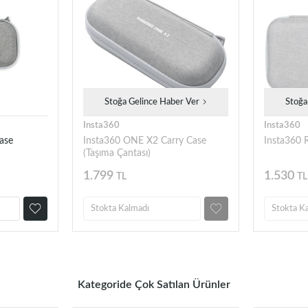
Stoğa Gelince Haber Ver
Stoğa
Insta360
Insta360
ase
Insta360 ONE X2 Carry Case
Insta360 R
(Taşıma Çantası)
1.799
1.530
TL
TL
Stokta Kalmadı
Stokta K
Kategoride Çok Satılan Ürünler