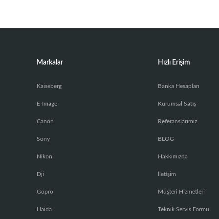
Markalar
Hızlı Erişim
Kaiseberg
Banka Hesapları
E-Image
Kurumsal Satış
Canon
Referanslarımız
Sony
BLOG
Nikon
Hakkımızda
Dji
İletişim
Gopro
Müşteri Hizmetleri
Haida
Teknik Servis Formu