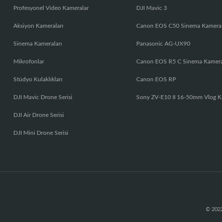
Profesyonel Video Kameralar
DJI Mavic 3
Aksiyon Kameraları
Canon EOS C50 Sinema Kamera
Sinema Kameraları
Panasonic AG-UX90
Mikrofonlar
Canon EOS R5 C Sinema Kamer
Stüdyo Kulaklıkları
Canon EOS RP
DJI Mavic Drone Serisi
Sony ZV-E10 II 16-50mm Vlog K
DJI Air Drone Serisi
DJI Mini Drone Serisi
© 2022