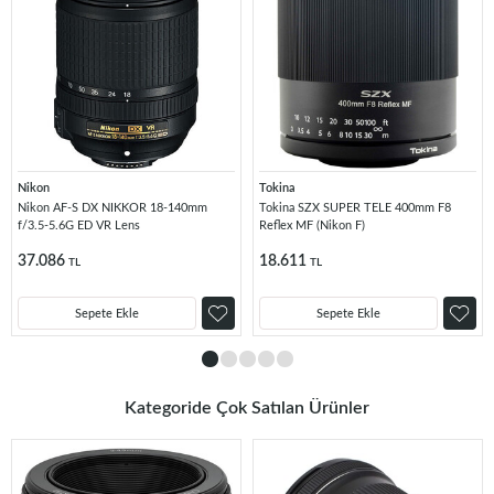
Nikon
Tokina
Nikon AF-S DX NIKKOR 18-140mm
Tokina SZX SUPER TELE 400mm F8
f/3.5-5.6G ED VR Lens
Reflex MF (Nikon F)
37.086
18.611
TL
TL
Sepete Ekle
Sepete Ekle
Kategoride Çok Satılan Ürünler