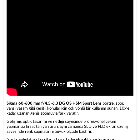
Sigma 60-600 mm f/4.5-6.3 DG OS HSM Sport Lens
portre, spor,
vahşi yaşam gibi çeşitli konular için çok yönlü bir kullanım sunan
,
10x'e
kadar uzanan geniş zoomuyla fark yaratır.
Gelişmiş optik tasarımı ve netliği sayesinde profesyonel çekim
yapmanıza fırsat tanıyan ürün, aynı zamanda SLD ve FLD ekran özelliği
sayesinde renk sapmalarını büyük ölçüde bastırır.
Güçlü aydınlatma koşullarında ya da düşük ışıkta performansını