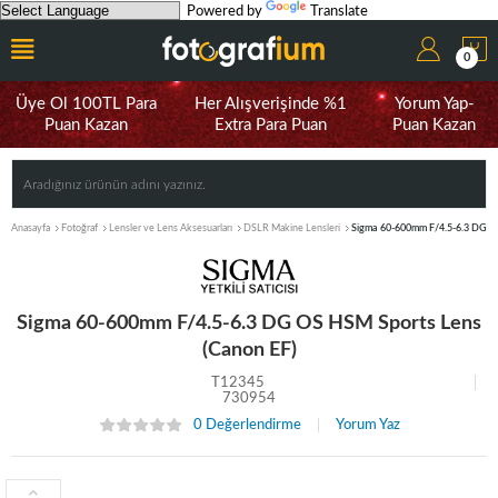
Powered by
Translate
0
Üye Ol 100TL Para
Her Alışverişinde %1
Yorum Yap-
Puan Kazan
Extra Para Puan
Puan Kazan
Anasayfa
Fotoğraf
Lensler ve Lens Aksesuarları
DSLR Makine Lensleri
Sigma 60-600mm F/4.5-6.3 DG OS
Sigma 60-600mm F/4.5-6.3 DG OS HSM Sports Lens
(Canon EF)
T12345
730954
0 Değerlendirme
Yorum Yaz