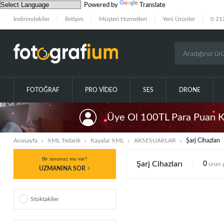
Powered by
Translate
İndirimdekiler
İletişim
Müşteri Hizmetleri
Yeni Ürünler
0 21
FOTOĞRAF
PRO VIDEO
SES
DRONE
Üye Ol 100TL Para Puan 
Anasayfa
XML Tedarik
Kayalar XML
AKSESUARLAR
Şarj Cihazları
Bir sorunuz mu var?
Şarj Cihazları
0
ürün g
UZMANINA SOR
Stoktakiler