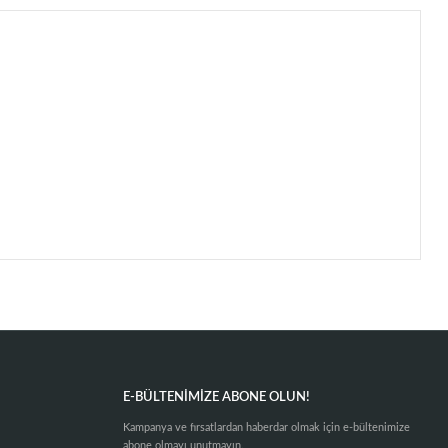
E-BÜLTENIMIZE ABONE OLUN!
Kampanya ve fırsatlardan haberdar olmak için e-bültenimize
abone olmayı unutmayın.