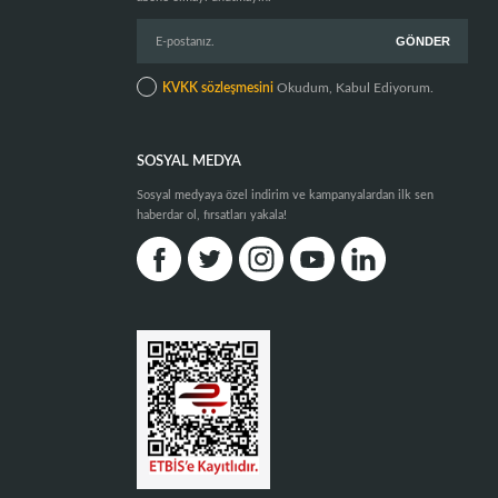
KVKK sözleşmesini
Okudum, Kabul Ediyorum.
SOSYAL MEDYA
Sosyal medyaya özel indirim ve kampanyalardan ilk sen
haberdar ol, fırsatları yakala!