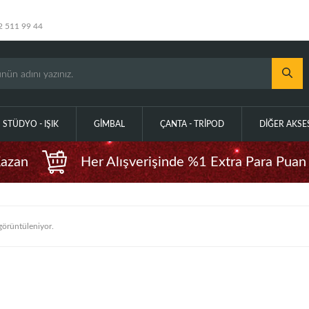
2 511 99 44
STÜDYO - IŞIK
GIMBAL
ÇANTA - TRIPOD
DIĞER AKS
Kazan
Her Alışverişinde %1 Extra Para Puan
örüntüleniyor.