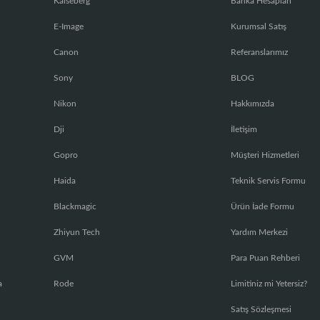
Kaiseberg
Banka Hesapları
E-Image
Kurumsal Satış
Canon
Referanslarımız
Sony
BLOG
Nikon
Hakkımızda
Dji
İletişim
Gopro
Müşteri Hizmetleri
Haida
Teknik Servis Formu
Blackmagic
Ürün İade Formu
Zhiyun Tech
Yardım Merkezi
GVM
Para Puan Rehberi
a
Rode
Limitiniz mi Yetersiz?
Satış Sözleşmesi