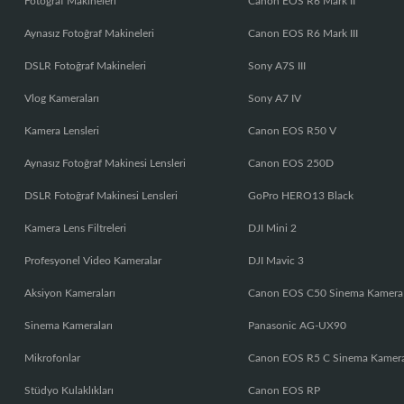
Fotoğraf Makineleri
Canon EOS R6 Mark II
Aynasız Fotoğraf Makineleri
Canon EOS R6 Mark III
DSLR Fotoğraf Makineleri
Sony A7S III
Vlog Kameraları
Sony A7 IV
Kamera Lensleri
Canon EOS R50 V
Aynasız Fotoğraf Makinesi Lensleri
Canon EOS 250D
DSLR Fotoğraf Makinesi Lensleri
GoPro HERO13 Black
Kamera Lens Filtreleri
DJI Mini 2
Profesyonel Video Kameralar
DJI Mavic 3
Aksiyon Kameraları
Canon EOS C50 Sinema Kamera
Sinema Kameraları
Panasonic AG-UX90
Mikrofonlar
Canon EOS R5 C Sinema Kamer
Stüdyo Kulaklıkları
Canon EOS RP