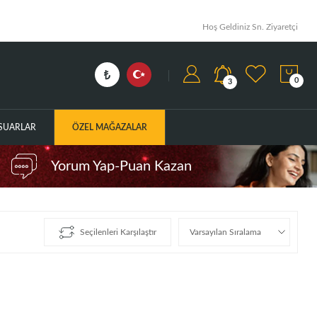
Hoş Geldiniz Sn. Ziyaretçi
0
3
ESUARLAR
ÖZEL MAĞAZALAR
Yorum Yap-Puan Kazan
Seçilenleri Karşılaştır