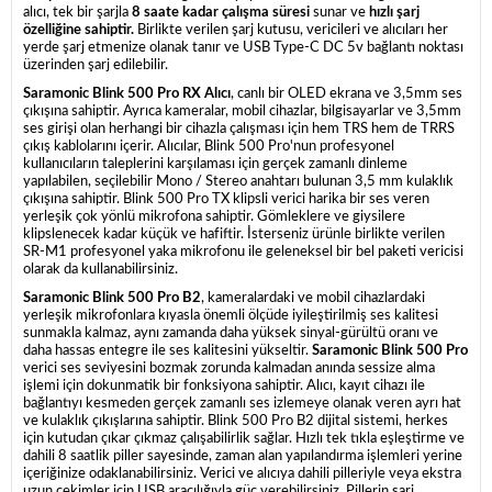
alıcı, tek bir şarjla
8 saate kadar çalışma süresi
sunar ve
hızlı şarj
özelliğine sahiptir.
Birlikte verilen şarj kutusu, vericileri ve alıcıları her
yerde şarj etmenize olanak tanır ve USB Type-C DC 5v bağlantı noktası
üzerinden şarj edilebilir.
Saramonic Blink 500 Pro RX Alıcı
, canlı bir OLED ekrana ve 3,5mm ses
çıkışına sahiptir. Ayrıca kameralar, mobil cihazlar, bilgisayarlar ve 3,5mm
ses girişi olan herhangi bir cihazla çalışması için hem TRS hem de TRRS
çıkış kablolarını içerir. Alıcılar, Blink 500 Pro'nun profesyonel
kullanıcıların taleplerini karşılaması için gerçek zamanlı dinleme
yapılabilen, seçilebilir Mono / Stereo anahtarı bulunan 3,5 mm kulaklık
çıkışına sahiptir. Blink 500 Pro TX klipsli verici harika bir ses veren
yerleşik çok yönlü mikrofona sahiptir. Gömleklere ve giysilere
klipslenecek kadar küçük ve hafiftir. İsterseniz ürünle birlikte verilen
SR-M1 profesyonel yaka mikrofonu ile geleneksel bir bel paketi vericisi
olarak da kullanabilirsiniz.
Saramonic Blink 500 Pro B2
, kameralardaki ve mobil cihazlardaki
yerleşik mikrofonlara kıyasla önemli ölçüde iyileştirilmiş ses kalitesi
sunmakla kalmaz, aynı zamanda daha yüksek sinyal-gürültü oranı ve
daha hassas entegre ile ses kalitesini yükseltir.
Saramonic Blink 500 Pro
verici ses seviyesini bozmak zorunda kalmadan anında sessize alma
işlemi için dokunmatik bir fonksiyona sahiptir. Alıcı, kayıt cihazı ile
bağlantıyı kesmeden gerçek zamanlı ses izlemeye olanak veren ayrı hat
ve kulaklık çıkışlarına sahiptir. Blink 500 Pro B2 dijital sistemi, herkes
için kutudan çıkar çıkmaz çalışabilirlik sağlar. Hızlı tek tıkla eşleştirme ve
dahili 8 saatlik piller sayesinde, zaman alan yapılandırma işlemleri yerine
içeriğinize odaklanabilirsiniz. Verici ve alıcıya dahili pilleriyle veya ekstra
uzun çekimler için USB aracılığıyla güç verebilirsiniz. Pillerin şarj