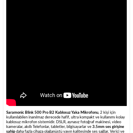
Saramonic Blink 500 Pro B2 Kablosuz Yaka Mikrofonu
, 2 kişi için
kullanılabilen inanılmaz derecede hafif, ultra kompakt ve kullanımı kolay
kablosuz mikrofon sistemidir. DSLR, aynasız fotoğraf makinesi, video
kameralar, akıllı Telefonlar, tabletler, bilgisayarlar ve
3.5mm ses girişine
sahip
daha fazla cihaza olağanüstü yayın kalitesinde ses sağlar. Verici ve