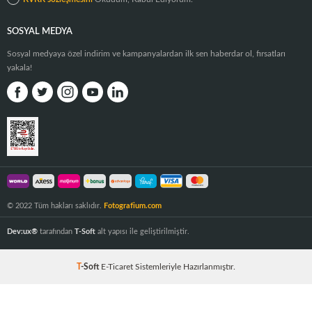
SOSYAL MEDYA
Sosyal medyaya özel indirim ve kampanyalardan ilk sen haberdar ol, fırsatları
yakala!
© 2022 Tüm hakları saklıdır.
Fotografium.com
Dev:ux®
tarafından
T-Soft
alt yapısı ile geliştirilmiştir.
T
-Soft
E-Ticaret
Sistemleriyle Hazırlanmıştır.