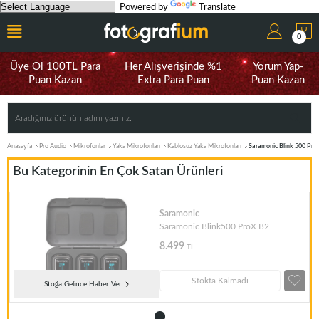
Powered by
Translate
0
Üye Ol 100TL Para
Her Alışverişinde %1
Yorum Yap-
Puan Kazan
Extra Para Puan
Puan Kazan
Anasayfa
Pro Audio
Mikrofonlar
Yaka Mikrofonları
Kablosuz Yaka Mikrofonları
Saramonic Blink 500 Pro
Bu Kategorinin En Çok Satan Ürünleri
Saramonic
Saramonic Blink500 ProX B2
8.499
TL
Stokta Kalmadı
Stoğa Gelince Haber Ver