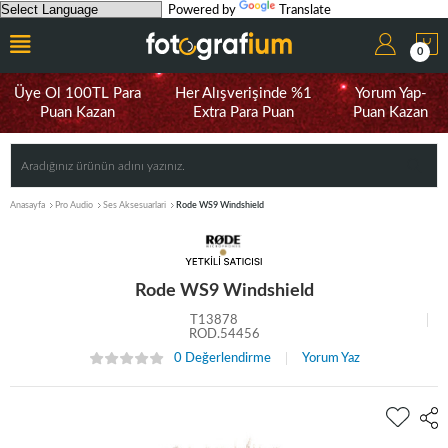
Powered by
Translate
0
Üye Ol 100TL Para
Her Alışverişinde %1
Yorum Yap-
Puan Kazan
Extra Para Puan
Puan Kazan
Anasayfa
Pro Audio
Ses Aksesuarlari
Rode WS9 Windshield
Rode WS9 Windshield
T13878
ROD.54456
0 Değerlendirme
Yorum Yaz