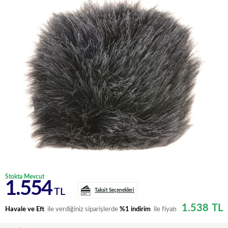
Stokta Mevcut
1.554
TL
Taksit Seçenekleri
1.538
TL
Havale ve Eft
ile verdiğiniz siparişlerde
%1 indirim
ile fiyatı