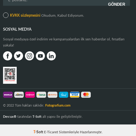
KVKK sözleşmesini
Okudum, Kabul Ediyorum.
SOSYAL MEDYA
Sosyal medyaya özel indirim ve kampanyalardan ilk sen haberdar ol, fırsatları
yakala!
© 2022 Tüm hakları saklıdır.
Fotografium.com
Dev:ux®
tarafından
T-Soft
alt yapısı ile geliştirilmiştir.
T
-Soft
E-Ticaret
Sistemleriyle Hazırlanmıştır.