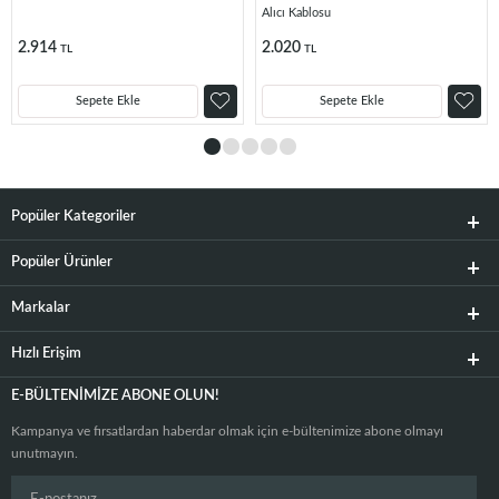
Alıcı Kablosu
2.914
2.020
TL
TL
Sepete Ekle
Sepete Ekle
Popüler Kategoriler
Popüler Ürünler
Markalar
Hızlı Erişim
E-BÜLTENIMIZE ABONE OLUN!
Kampanya ve fırsatlardan haberdar olmak için e-bültenimize abone olmayı
unutmayın.