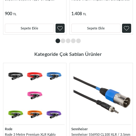
900
1.408
TL
TL
Sepete Ekle
Sepete Ekle
Kategoride Çok Satılan Ürünler
Rode
Sennheiser
Rode 3 Metre Premium XLR Kablo
Sennheiser 556950 CL100 XLR / 3.5mm