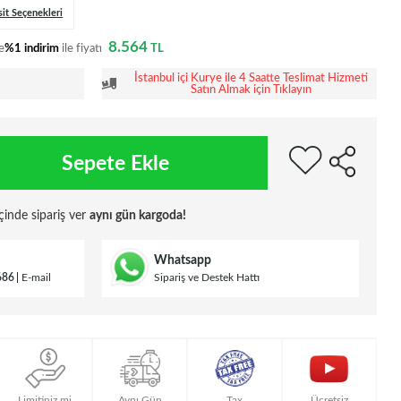
sit Seçenekleri
8.564
e
%1 indirim
ile fiyatı
TL
İstanbul içi Kurye ile 4 Saatte Teslimat Hizmeti
Satın Almak için Tıklayın
Sepete Ekle
çinde sipariş ver
aynı gün kargoda!
Whatsapp
686
E-mail
Sipariş ve Destek Hattı
Limitiniz mi
Aynı Gün
Tax
Ücretsiz