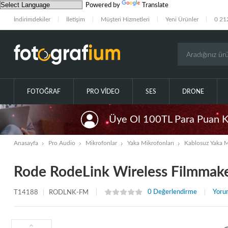
Powered by
Translate
İndirimdekiler
İletişim
Müşteri Hizmetleri
Yeni Ürünler
0 21
FOTOĞRAF
PRO VIDEO
SES
DRONE
Üye Ol 100TL Para Puan 
Anasayfa
Pro Audio
Mikrofonlar
Yaka Mikrofonları
Kablosuz Yaka M
Rode RodeLink Wireless Filmmak
0 Değerlendirme
Yoru
T14188
RODLNK-FM