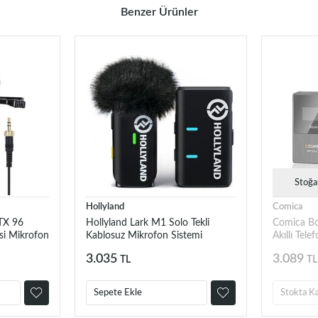
Benzer Ürünler
Stoğa
Hollyland
Comica
X 96
Hollyland Lark M1 Solo Tekli
Comica B
si Mikrofon
Kablosuz Mikrofon Sistemi
Akıllı Telef
Kablosuz 
3.035
3.089
TL
TL
Sepete Ekle
Stokta K