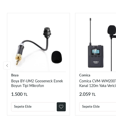
Boya
Comica
Boya BY-UM2 Gooseneck Esnek
Comica CVM-WM200T
Boyun Tipi Mikrofon
Kanal 120m Yaka Verici
1.500
2.059
TL
TL
Sepete Ekle
Sepete Ekle