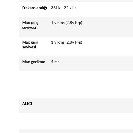
Frekans aralığı
33Hz - 22 kHz
Max çıkış
1 v Rms (2.8v P-p)
seviyesi
Max giriş
1 v Rms (2.8v P-p)
seviyesi
Max gecikme
4 ms.
ALICI