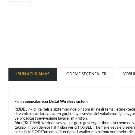
ÜRÜN AÇIKLAMASI
ÖDEME SEÇENEKLERI
YORUM
Film yapımcıları için Dijital Wireless sistem
RØDELink dijital telsiz siztemlerinde bir sonraki nesli temsil etmektedi
devamlı olarak tarayarak en güçlü sinyal seviyesini yakalamak için uygu
ve broadcast seviyesinde lavalier mikrofon.
Alıcı (RX-CAM) üzerinde seviye, pil gücü göstergesi (hem alıcı hem de v
takılabilir. Son derece hafif olan verici (TX-BELT) kemere veya elbiselere 
ile birlikte RODE'un omni directional Lavalier mikrofonu verilmektedir