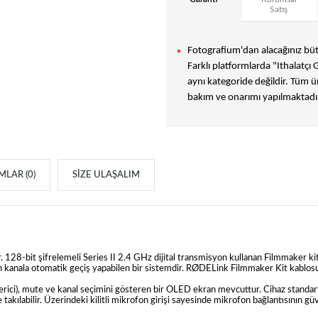
Satış
Fotografium'dan alacağınız bütü
Farklı platformlarda "Ithalatçı 
aynı kategoride değildir. Tüm ür
bakım ve onarımı yapılmaktadır
LAR (0)
SIZE ULAŞALIM
r. 128-bit şifrelemeli Series II 2.4 GHz dijital transmisyon kullanan Filmmaker 
n kanala otomatik geçiş yapabilen bir sistemdir. RØDELink Filmmaker Kit kablosuz
erici), mute ve kanal seçimini gösteren bir OLED ekran mevcuttur. Cihaz standar
takılabilir. Üzerindeki kilitli mikrofon girişi sayesinde mikrofon bağlantısının güv
.