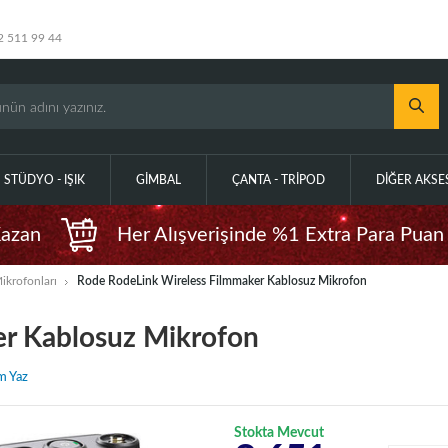
2 511 99 44
STÜDYO - IŞIK
GIMBAL
ÇANTA - TRIPOD
DIĞER AKS
Kazan
Her Alışverişinde %1 Extra Para Puan
ikrofonları
Rode RodeLink Wireless Filmmaker Kablosuz Mikrofon
er Kablosuz Mikrofon
m Yaz
Stokta Mevcut