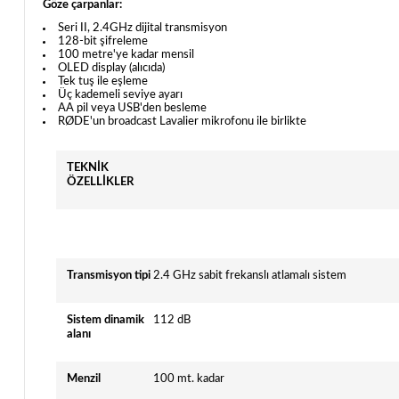
Göze çarpanlar:
Seri II, 2.4GHz dijital transmisyon
128-bit şifreleme
100 metre'ye kadar mensil
OLED display (alıcıda)
Tek tuş ile eşleme
Üç kademeli seviye ayarı
AA pil veya USB'den besleme
RØDE'un broadcast Lavalier mikrofonu ile birlikte
TEKNİK
ÖZELLİKLER
Transmisyon tipi
2.4 GHz sabit frekanslı atlamalı sistem
Sistem dinamik
112 dB
alanı
Menzil
100 mt. kadar