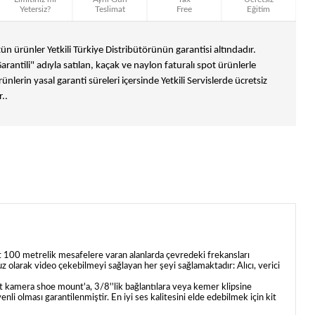
Yetersiz?
Teslimat
Free
Eğitim
n ürünler Yetkili Türkiye Distribütörünün garantisi altındadır.
Garantili" adıyla satılan, kaçak ve naylon faturalı spot ürünlerle
ünlerin yasal garanti süreleri içersinde Yetkili Servislerde ücretsiz
..
kit 100 metrelik mesafelere varan alanlarda çevredeki frekansları
 olarak video çekebilmeyi sağlayan her şeyi sağlamaktadır: Alıcı, verici
t kamera shoe mount'a, 3/8''lik bağlantılara veya kemer klipsine
enli olması garantilenmiştir. En iyi ses kalitesini elde edebilmek için kit