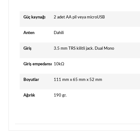
Güç kaynağı
2 adet AA pil veya microUSB
Anten
Dahili
Giriş
3.5 mm TRS kilitli jack. Dual Mono
Giriş empedansı
10kΩ
Boyutlar
111 mm x 65 mm x 52 mm
Ağırlık
190 gr.