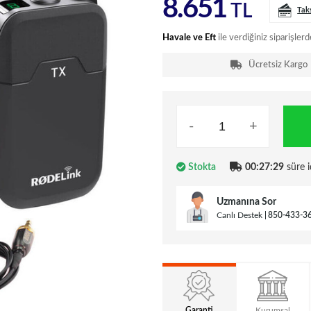
8.651
TL
Tak
Havale ve Eft
ile verdiğiniz siparişlerd
Ücretsiz Kargo
-
+
Stokta
00:27:28
süre i
Uzmanına Sor
Canlı Destek
850-433-3
Garanti
Kurumsal