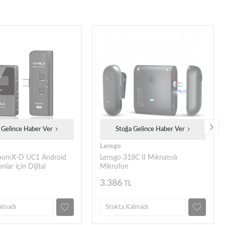
 Gelince Haber Ver
Stoğa Gelince Haber Ver
Lensgo
oomX-D UC1 Android
Lensgo 318C II Mıknatıslı
onlar için Dijital
Mikrofon
Mikrofon
3.386
TL
almadı
Stokta Kalmadı