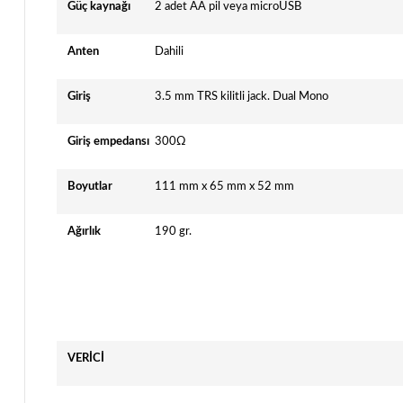
Güç kaynağı
2 adet AA pil veya microUSB
Anten
Dahili
Giriş
3.5 mm TRS kilitli jack. Dual Mono
Giriş empedansı
300Ω
Boyutlar
111 mm x 65 mm x 52 mm
Ağırlık
190 gr.
VERİCİ