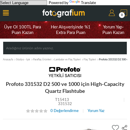
Powered by
Translate
0
Üye Ol 100TL Para
Her Alışverişinde %1
Yorum Yap-
Puan Kazan
Extra Para Puan
Puan Kazan
Anasayfa
Stüdyo - Işık
Paraflaş Ürünleri
Lambalar ve Flaş Tüpleri
Flaş Tüpleri
Profoto 331532 D2 500 ve 
Profoto 331532 D2 500 ve 1000 için High-Capacity
Quartz Flashtube
T15413
331532
0 Değerlendirme
Yorum Yaz