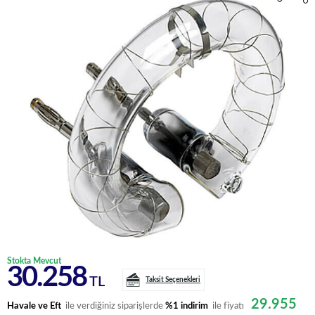
Stokta Mevcut
30.258
TL
Taksit Seçenekleri
29.955
Havale ve Eft
ile verdiğiniz siparişlerde
%1 indirim
ile fiyatı