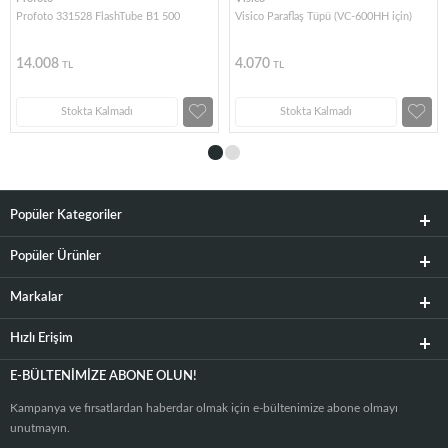
Profoto 331528 FlashTube B1 500
Visico Paraflaş Tüpü (VC-600HH için)
14.008
4.070
TL
TL
Stokta Kalmadı
Stokta Kalmadı
Popüler Kategoriler
Popüler Ürünler
Markalar
Hızlı Erişim
E-BÜLTENIMIZE ABONE OLUN!
Kampanya ve fırsatlardan haberdar olmak için e-bültenimize abone olmayı
unutmayın.