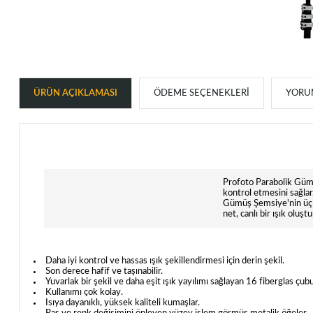
ÜRÜN AÇIKLAMASI
ÖDEME SEÇENEKLERI
YORUM
Profoto Parabolik Gümüş
kontrol etmesini sağlar
Gümüş Şemsiye'nin üç f
net, canlı bir ışık oluş
Daha iyi kontrol ve hassas ışık şekillendirmesi için derin şekil.
Son derece hafif ve taşınabilir.
Yuvarlak bir şekil ve daha eşit ışık yayılımı sağlayan 16 fiberglas çub
Kullanımı çok kolay.
Isıya dayanıklı, yüksek kaliteli kumaşlar.