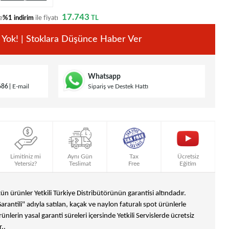
17.743
e
%1 indirim
ile fiyatı
TL
 Yok! | Stoklara Düşünce Haber Ver
Whatsapp
686
E-mail
Sipariş ve Destek Hattı
Limitiniz mi
Aynı Gün
Tax
Ücretsiz
Yetersiz?
Teslimat
Free
Eğitim
n ürünler Yetkili Türkiye Distribütörünün garantisi altındadır.
Garantili" adıyla satılan, kaçak ve naylon faturalı spot ürünlerle
ünlerin yasal garanti süreleri içersinde Yetkili Servislerde ücretsiz
..