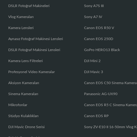
DSLR Fotoğraf Makineleri
Sony A7S III
Vlog Kameraları
Sony A7 IV
Kamera Lensleri
Canon EOS R50 V
Aynasız Fotoğraf Makinesi Lensleri
Canon EOS 250D
DSLR Fotoğraf Makinesi Lensleri
GoPro HERO13 Black
Kamera Lens Filtreleri
DJI Mini 2
Profesyonel Video Kameralar
DJI Mavic 3
Aksiyon Kameraları
Canon EOS C50 Sinema Kamera
Sinema Kameraları
Panasonic AG-UX90
Mikrofonlar
Canon EOS R5 C Sinema Kamer
Stüdyo Kulaklıkları
Canon EOS RP
DJI Mavic Drone Serisi
Sony ZV-E10 II 16-50mm Vlog K