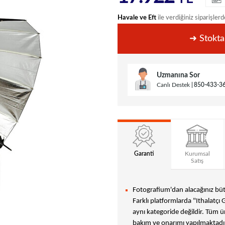
Havale ve Eft
ile verdiğiniz siparişlerd
➜ Stokta
Uzmanına Sor
Canlı Destek
850-433-3
Garanti
Kurumsal
Satış
Fotografium'dan alacağınız bütü
Farklı platformlarda "Ithalatçı 
aynı kategoride değildir. Tüm ür
bakım ve onarımı yapılmaktadır