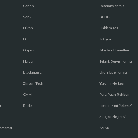
Canon
Referanslarımız
Sony
BLOG
Nikon
Hakkımızda
Dji
İletişim
Gopro
Müşteri Hizmetleri
Haida
Teknik Servis Formu
Blackmagic
Ürün İade Formu
Zhiyun Tech
Yardım Merkezi
GVM
Para Puan Rehberi
a
Rode
Limitiniz mi Yetersiz?
Satış Sözleşmesi
amerası
KVKK