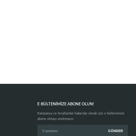
E-BÜLTENIMIZE ABONE OLUN!
Kampanya ve fırsatlardan haberdar olmak için e-bültenimize
abone olmayı unutmayın.