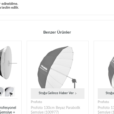
r edinebilme.
teslim edilir.
Benzer Ürünler
Stoğa Gelince Haber Ver
Stoğa
Profoto
Profoto
rofesyonel
Profoto 130cm Beyaz Parabolik
Profoto 1
 Şemsiye +
Şemsiye (100977)
Şemsiye (