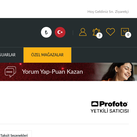
Hoş Geldiniz Sn. Ziyaretçi
0
3
ESUARLAR
ÖZEL MAĞAZALAR
Yorum Yap-Puan Kazan
Taksit Seçenekleri