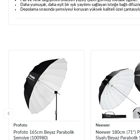
Pas ve renk değişimini önleyen yüzey işlem görmüş metalik öğeler.
Daha yumuşak, daha eşit bir ışık yayılımı sağlayan isteğe bağlı difüzö
Depolama sırasında şemsiyeyi koruyan yüksek kaliteli özel çantasıyla 
Profoto
Neewer
Profoto 165cm Beyaz Parabolik
Neewer 180cm (71'') P
Şemsiye (100980)
Siyah/Beyaz Parabolik