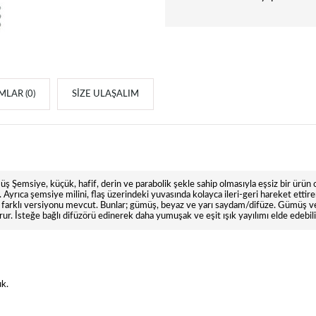
LAR (0)
SIZE ULAŞALIM
 Şemsiye, küçük, hafif, derin ve parabolik şekle sahip olmasıyla eşsiz bir ürün ola
. Ayrıca şemsiye milini, flaş üzerindeki yuvasında kolayca ileri-geri hareket ettir
arklı versiyonu mevcut. Bunlar; gümüş, beyaz ve yarı saydam/difüze. Gümüş versiy
turur. İsteğe bağlı difüzörü edinerek daha yumuşak ve eşit ışık yayılımı elde edebili
uk.