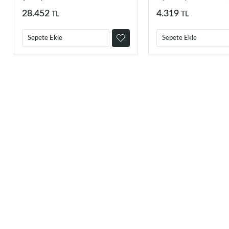
Difüzör
28.452
4.319
TL
TL
Sepete Ekle
Sepete Ekle