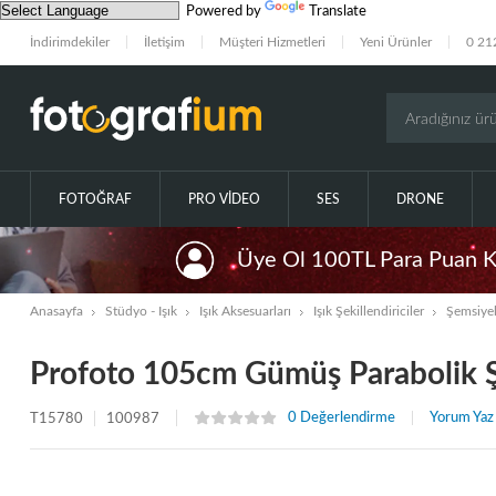
Powered by
Translate
İndirimdekiler
İletişim
Müşteri Hizmetleri
Yeni Ürünler
0 21
FOTOĞRAF
PRO VIDEO
SES
DRONE
Üye Ol 100TL Para Puan 
Anasayfa
Stüdyo - Işık
Işık Aksesuarları
Işık Şekillendiriciler
Şemsiyel
Profoto 105cm Gümüş Parabolik 
0 Değerlendirme
Yorum Yaz
T15780
100987