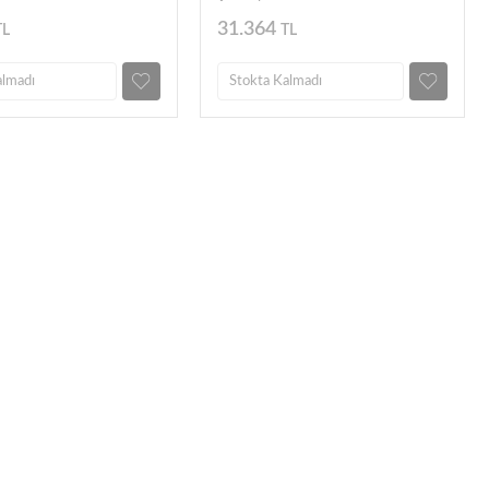
31.364
TL
TL
almadı
Stokta Kalmadı