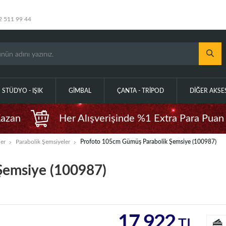
2 511 99 44
STÜDYO - IŞIK
GIMBAL
ÇANTA - TRIPOD
DIĞER AKS
Kazan
Her Alışverişinde %1 Extra Para Puan
er
Parabolik Şemsiyeler
Profoto 105cm Gümüş Parabolik Şemsiye (100987)
Şemsiye (100987)
17.922
TL