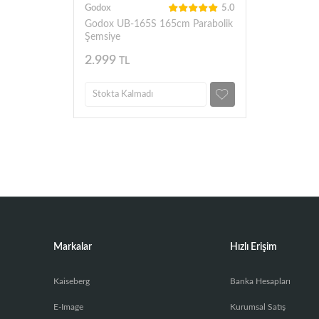
Godox
5.0
Godox UB-165S 165cm Parabolik
Şemsiye
2.999
TL
Stokta Kalmadı
Markalar
Hızlı Erişim
Kaiseberg
Banka Hesapları
E-Image
Kurumsal Satış