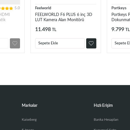
5.0
Feelworld
Portkeys
 HDMI
FEELWORLD F6 PLUS 6 inç 3D
Portkeys 
tik
LUT Kamera Alan Monitörü
Dokunmat
1920x1080 HD 4K HDMI
11.498
9.799
TL
TL
Sepete Ekle
Sepete E
Markalar
Hızlı Erişim
Kaiseberg
Banka Hesapları