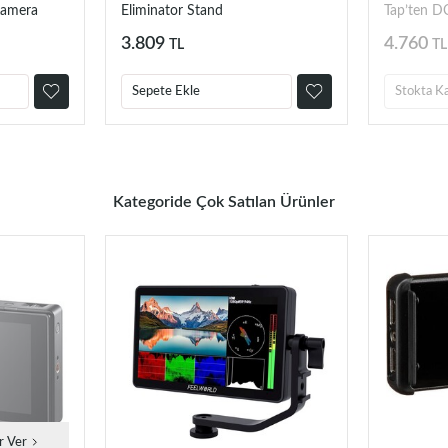
Kamera
Eliminator Stand
Tap’ten DC
Sarmal Ka
3.809
4.760
TL
TL
Sepete Ekle
Stokta K
Kategoride Çok Satılan Ürünler
r Ver