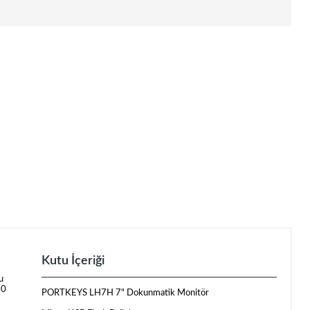
Kutu İçeriği
u
30
PORTKEYS LH7H 7" Dokunmatik Monitör