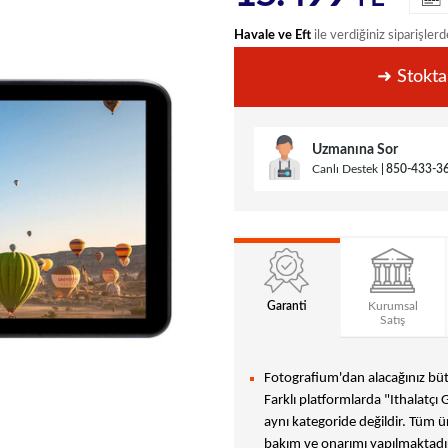
Havale ve Eft
ile verdiğiniz siparişlerd
➜ Stokta
Uzmanına Sor
Canlı Destek
850-433-3
Garanti
Kurumsal
Satış
Fotografium'dan alacağınız bütü
Farklı platformlarda "Ithalatçı 
aynı kategoride değildir. Tüm ür
bakım ve onarımı yapılmaktadır