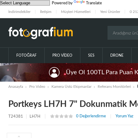
Powered by
Translate
İndirimdekiler
İletişim
Müşteri Hizmetleri
Yeni Ürünler
0 21
FOTOĞRAF
PRO VIDEO
SES
DRONE
Üye Ol 100TL Para Puan 
Anasayfa
Pro Video
Kamera Üstü Ekipmanlar
Referans Monitörleri
Portkeys LH7H 7" Dokunmatik M
0 Değerlendirme
Yorum Yaz
T24381
LH7H