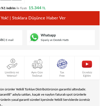
15.344
e
%1 indirim
ile fiyatı
TL
 Yok! | Stoklara Düşünce Haber Ver
Whatsapp
686
E-mail
Sipariş ve Destek Hattı
Limitiniz mi
Aynı Gün
Tax
Ücretsiz
Yetersiz?
Teslimat
Free
Eğitim
n ürünler Yetkili Türkiye Distribütörünün garantisi altındadır.
Garantili" adıyla satılan, kaçak ve naylon faturalı spot ürünlerle
ünlerin yasal garanti süreleri içersinde Yetkili Servislerde ücretsiz
..