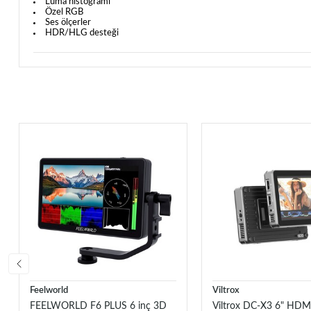
Luma histogramı
Özel RGB
Ses ölçerler
HDR/HLG desteği
Feelworld
Viltrox
FEELWORLD F6 PLUS 6 inç 3D
Viltrox DC-X3 6" HDM