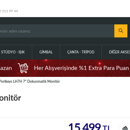
2 511 99 44
STÜDYO - IŞIK
GIMBAL
ÇANTA - TRIPOD
DIĞER AKS
Kazan
Her Alışverişinde %1 Extra Para Puan
Portkeys LH7H 7" Dokunmatik Monitör
onitör
15.499
TL