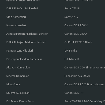
Aynasız Fotoğraf Makineleri
Canon EOS R6 Mark III
DSLR Fotoğraf Makineleri
Sony A7S III
Vlog Kameraları
Sony A7 IV
Kamera Lensleri
Canon EOS R50 V
Aynasız Fotoğraf Makinesi Lensleri
Canon EOS 250D
DSLR Fotoğraf Makinesi Lensleri
GoPro HERO13 Black
Kamera Lens Filtreleri
DJI Mini 2
Profesyonel Video Kameralar
DJI Mavic 3
Aksiyon Kameraları
Canon EOS C50 Sinema Kamera
Sinema Kameraları
Panasonic AG-UX90
Mikrofonlar
Canon EOS R5 C Sinema Kamer
Stüdyo Kulaklıkları
Canon EOS RP
DJI Mavic Drone Serisi
Sony ZV-E10 II 16-50mm Vlog K