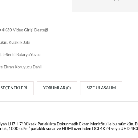
K30 Video Girişi Desteği
kış, Kulaklık Jakı
 L-Serisi Batarya Yuvası
e Ekran Koruyucu Dahil
SEÇENEKLERI
YORUMLAR (0)
SIZE ULAŞALIM
siyah LH7H 7" Yüksek Parlaklıkta Dokunmatik Ekran Monitörü ile bu mümkün. B
nürlük, 1000 cd/m² parlaklık sunar ve HDMI üzerinden DCI 4K24 veya UHD 4K