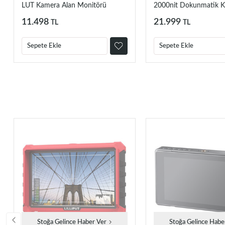
LUT Kamera Alan Monitörü
2000nit Dokunmatik 
1920x1080 HD 4K HDMI
Üstü Monitör
11.498
21.999
TL
TL
Sepete Ekle
Sepete Ekle
Stoğa Gelince Haber Ver
Stoğa Gelince Habe