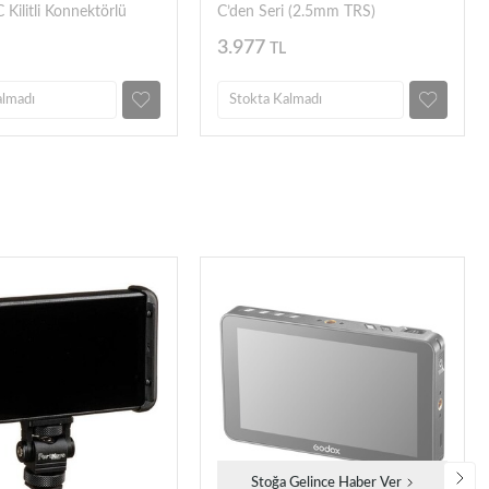
 Kilitli Konnektörlü
C’den Seri (2.5mm TRS)
blo
Kalibrasyon ve Kontrol Kablosu
3.977
TL
almadı
Stokta Kalmadı
Stoğa Gelince Haber Ver