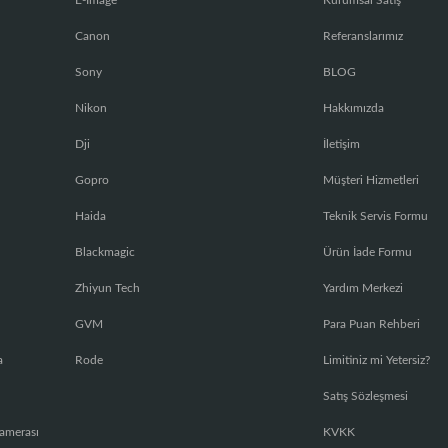
E-Image
Kurumsal Satış
Canon
Referanslarımız
Sony
BLOG
Nikon
Hakkımızda
Dji
İletişim
Gopro
Müşteri Hizmetleri
Haida
Teknik Servis Formu
Blackmagic
Ürün İade Formu
Zhiyun Tech
Yardım Merkezi
GVM
Para Puan Rehberi
a
Rode
Limitiniz mi Yetersiz?
Satış Sözleşmesi
amerası
KVKK