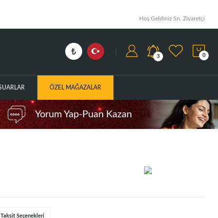
Hoş Geldiniz Sn. Ziyaretçi
0
3
ESUARLAR
ÖZEL MAĞAZALAR
Yorum Yap-Puan Kazan
Taksit Seçenekleri