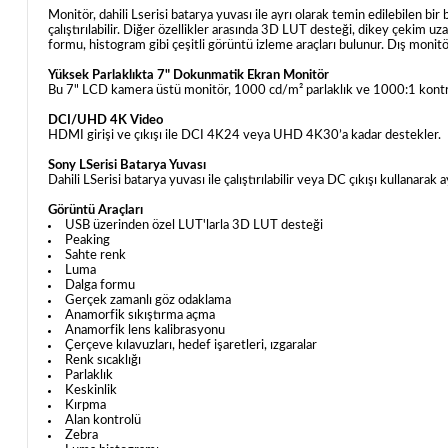
Monitör, dahili Lserisi batarya yuvası ile ayrı olarak temin edilebilen bir b
çalıştırılabilir. Diğer özellikler arasında 3D LUT desteği, dikey çekim 
formu, histogram gibi çeşitli görüntü izleme araçları bulunur. Dış monitö
Yüksek Parlaklıkta 7" Dokunmatik Ekran Monitör
Bu 7" LCD kamera üstü monitör, 1000 cd/m² parlaklık ve 1000:1 kontrast 
DCI/UHD 4K Video
HDMI girişi ve çıkışı ile DCI 4K24 veya UHD 4K30’a kadar destekler.
Sony LSerisi Batarya Yuvası
Dahili LSerisi batarya yuvası ile çalıştırılabilir veya DC çıkışı kullanarak a
Görüntü Araçları
USB üzerinden özel LUT'larla 3D LUT desteği
Peaking
Sahte renk
Luma
Dalga formu
Gerçek zamanlı göz odaklama
Anamorfik sıkıştırma açma
Anamorfik lens kalibrasyonu
Çerçeve kılavuzları, hedef işaretleri, ızgaralar
Renk sıcaklığı
Parlaklık
Keskinlik
Kırpma
Alan kontrolü
Zebra