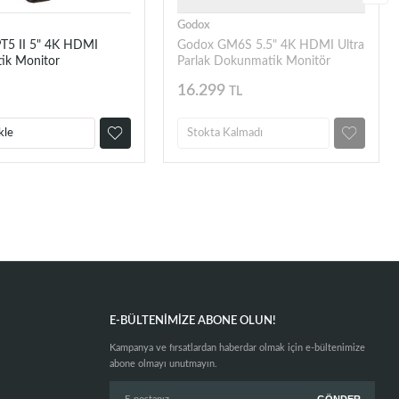
Godox
PT5 II 5" 4K HDMI
Godox GM6S 5.5" 4K HDMI Ultra
ik Monitor
Parlak Dokunmatik Monitör
16.299
TL
kle
Stokta Kalmadı
E-BÜLTENIMIZE ABONE OLUN!
Kampanya ve fırsatlardan haberdar olmak için e-bültenimize
abone olmayı unutmayın.