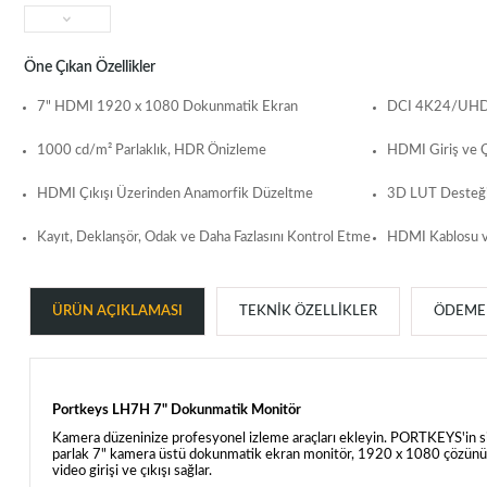
Öne Çıkan Özellikler
7" HDMI 1920 x 1080 Dokunmatik Ekran
DCI 4K24/UHD 4
1000 cd/m² Parlaklık, HDR Önizleme
HDMI Giriş ve Çı
HDMI Çıkışı Üzerinden Anamorfik Düzeltme
3D LUT Desteği,
Kayıt, Deklanşör, Odak ve Daha Fazlasını Kontrol Etme
HDMI Kablosu v
ÜRÜN AÇIKLAMASI
TEKNIK ÖZELLIKLER
ÖDEME 
Portkeys LH7H 7" Dokunmatik Monitör
Kamera düzeninize profesyonel izleme araçları ekleyin. PORTKEYS'in 
parlak 7" kamera üstü dokunmatik ekran monitör, 1920 x 1080 çözü
video girişi ve çıkışı sağlar.