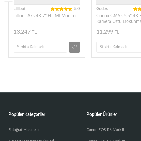
Lilliput
5.0
Godox
Lilliput A7s 4K 7" HDMI Monitör
Godox GM55 5.5" 4K
Kamera Üstü Dokunma
Monitör
13.247
11.299
TL
TL
Stokta Kalmadı
Stokta Kalmadı
Popüler Kategoriler
Popüler Ürünler
Fotoğraf Makineleri
Canon EOS R6 Mark II