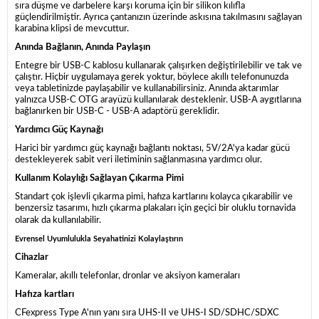
sıra düşme ve darbelere karşı koruma için bir silikon kılıfla
güçlendirilmiştir. Ayrıca çantanızın üzerinde askısına takılmasını sağlayan
karabina klipsi de mevcuttur.
Anında Bağlanın, Anında Paylaşın
Entegre bir USB-C kablosu kullanarak çalışırken değiştirilebilir ve tak ve
çalıştır. Hiçbir uygulamaya gerek yoktur, böylece akıllı telefonunuzda
veya tabletinizde paylaşabilir ve kullanabilirsiniz. Anında aktarımlar
yalnızca USB-C OTG arayüzü kullanılarak desteklenir. USB-A aygıtlarına
bağlanırken bir USB-C - USB-A adaptörü gereklidir.
Yardımcı Güç Kaynağı
Harici bir yardımcı güç kaynağı bağlantı noktası, 5V/2A'ya kadar gücü
destekleyerek sabit veri iletiminin sağlanmasına yardımcı olur.
Kullanım Kolaylığı Sağlayan Çıkarma Pimi
Standart çok işlevli çıkarma pimi, hafıza kartlarını kolayca çıkarabilir ve
benzersiz tasarımı, hızlı çıkarma plakaları için geçici bir oluklu tornavida
olarak da kullanılabilir.
Evrensel Uyumlulukla Seyahatinizi Kolaylaştırın
Cihazlar
Kameralar, akıllı telefonlar, dronlar ve aksiyon kameraları
Hafıza kartları
CFexpress Type A'nın yanı sıra UHS-II ve UHS-I SD/SDHC/SDXC