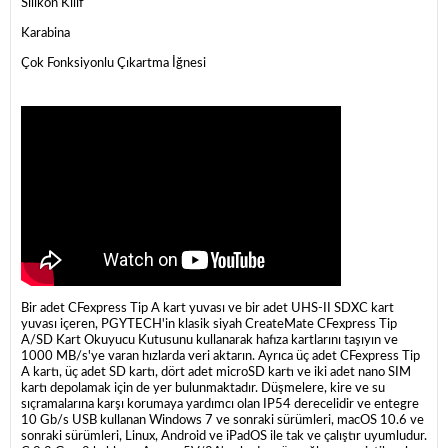
Silikon Kılıf
Karabina
Çok Fonksiyonlu Çıkartma İğnesi
Bir adet CFexpress Tip A kart yuvası ve bir adet UHS-II SDXC kart
yuvası içeren, PGYTECH'in klasik siyah CreateMate CFexpress Tip
A/SD Kart Okuyucu Kutusunu kullanarak hafıza kartlarını taşıyın ve
1000 MB/s'ye varan hızlarda veri aktarın. Ayrıca üç adet CFexpress Tip
A kartı, üç adet SD kartı, dört adet microSD kartı ve iki adet nano SIM
kartı depolamak için de yer bulunmaktadır. Düşmelere, kire ve su
sıçramalarına karşı korumaya yardımcı olan IP54 derecelidir ve entegre
10 Gb/s USB kullanan Windows 7 ve sonraki sürümleri, macOS 10.6 ve
sonraki sürümleri, Linux, Android ve iPadOS ile tak ve çalıştır uyumludur.