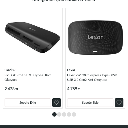
Sandisk
Lexar
SanDisk Pro USB 3.0 Type-C Kart
Lexar RW520 CFexpress Type-B/SD
Okuyucu
USB 3.2 Gen2 Kart Okuyucu
2.428
4.759
TL
TL
Sepete Ekle
Sepete Ekle