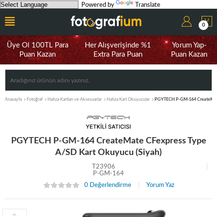
Powered by
Translate
0
Üye Ol 100TL Para
Her Alışverişinde %1
Yorum Yap-
Puan Kazan
Extra Para Puan
Puan Kazan
Anasayfa
Fotoğraf
Hafıza Kartları ve Aksesuarlar
Hafıza Kart Okuyucular
PGYTECH P-GM-164 CreateMate 
PGYTECH P-GM-164 CreateMate CFexpress Type
A/SD Kart Okuyucu (Siyah)
T23906
P-GM-164
0 Değerlendirme
Yorum Yaz