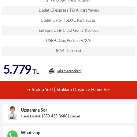
2 Nano SIM Kartı Tutabilir
1 adet CFexpress Tip A Kart Yuvası
1 adet UHS-II SDXC Kart Yuvası
Entegre USB-C 3.2 Gen 2 Kablosu
USB-C Güç Portu (5V/2A)
IP54 Derecesi
5.779
TL
Taksit Seçenekleri
➜ Stokta Yok! | Stoklara Düşünce Haber Ver
Uzmanına Sor
Canlı Destek
850-433-3686
E-mail
Whatsapp