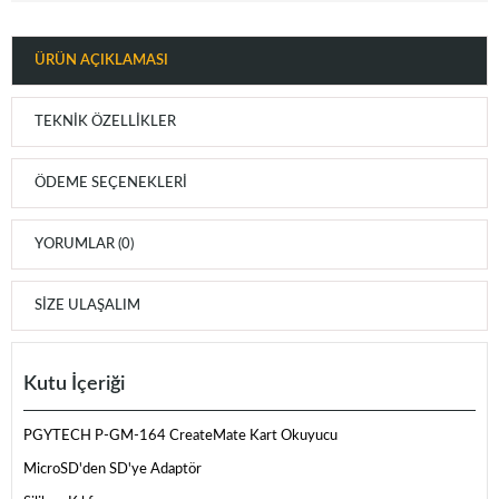
ÜRÜN AÇIKLAMASI
TEKNIK ÖZELLIKLER
ÖDEME SEÇENEKLERI
YORUMLAR (0)
SIZE ULAŞALIM
Kutu İçeriği
PGYTECH P-GM-164 CreateMate Kart Okuyucu
MicroSD'den SD'ye Adaptör