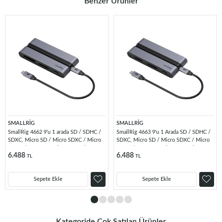
Benzer Ürünler
SMALLRİG
SMALLRİG
SmallRig 4662 9'u 1 arada SD / SDHC /
SmallRig 4663 9'u 1 Arada SD / SDHC /
SDXC, Micro SD / Micro SDXC / Micro
SDXC, Micro SD / Micro SDXC / Micro
SDHC / CFexpress Tip B Kart Okuyucu
SDHC / CFexpress Tip A Kart Okuyucu
6.488
6.488
TL
TL
Sepete Ekle
Sepete Ekle
Kategoride Çok Satılan Ürünler