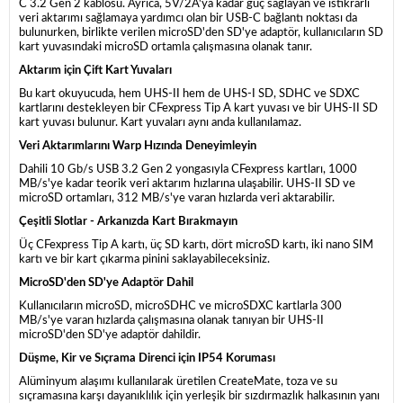
C 3.2 Gen 2 kablosu. Ayrıca, 5V/2A'ya kadar güç sağlayan ve istikrarlı
veri aktarımı sağlamaya yardımcı olan bir USB-C bağlantı noktası da
bulunurken, birlikte verilen microSD'den SD'ye adaptör, kullanıcıların SD
kart yuvasındaki microSD ortamla çalışmasına olanak tanır.
Aktarım için Çift Kart Yuvaları
Bu kart okuyucuda, hem UHS-II hem de UHS-I SD, SDHC ve SDXC
kartlarını destekleyen bir CFexpress Tip A kart yuvası ve bir UHS-II SD
kart yuvası bulunur. Kart yuvaları aynı anda kullanılamaz.
Veri Aktarımlarını Warp Hızında Deneyimleyin
Dahili 10 Gb/s USB 3.2 Gen 2 yongasıyla CFexpress kartları, 1000
MB/s'ye kadar teorik veri aktarım hızlarına ulaşabilir. UHS-II SD ve
microSD ortamları, 312 MB/s'ye varan hızlarda veri aktarabilir.
Çeşitli Slotlar - Arkanızda Kart Bırakmayın
Üç CFexpress Tip A kartı, üç SD kartı, dört microSD kartı, iki nano SIM
kartı ve bir kart çıkarma pinini saklayabileceksiniz.
MicroSD'den SD'ye Adaptör Dahil
Kullanıcıların microSD, microSDHC ve microSDXC kartlarla 300
MB/s'ye varan hızlarda çalışmasına olanak tanıyan bir UHS-II
microSD'den SD'ye adaptör dahildir.
Düşme, Kir ve Sıçrama Direnci için IP54 Koruması
Alüminyum alaşımı kullanılarak üretilen CreateMate, toza ve su
sıçramasına karşı dayanıklılık için yerleşik bir sızdırmazlık halkasının yanı