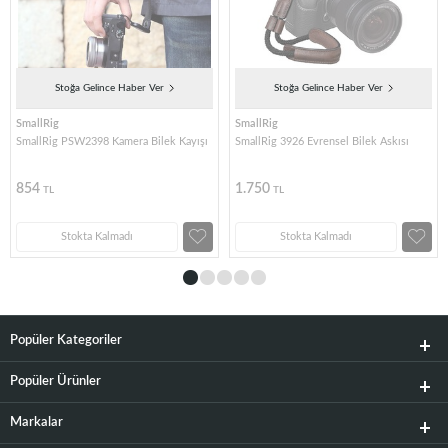
Stoğa Gelince Haber Ver
Stoğa Gelince Haber Ver
SmallRig
SmallRig
SmallRig PSW2398 Kamera Bilek Kayışı
SmallRig 3926 Evrensel Bilek Askısı
854
1.750
TL
TL
Stokta Kalmadı
Stokta Kalmadı
Popüler Kategoriler
Popüler Ürünler
Markalar