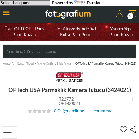
Powered by
Translate
0
Üye Ol 100TL Para
Her Alışverişinde %1
Yorum Yap-
Puan Kazan
Extra Para Puan
Puan Kazan
Anasayfa
Çanta - Tripod
Askı ve Kılıflar
Bilek Askıları
OPTech USA Parmaklık Kamera Tutucu (3424021)
OPTech USA Parmaklık Kamera Tutucu (3424021)
T22772
OPT-00024
0 Değerlendirme
Yorum Yaz