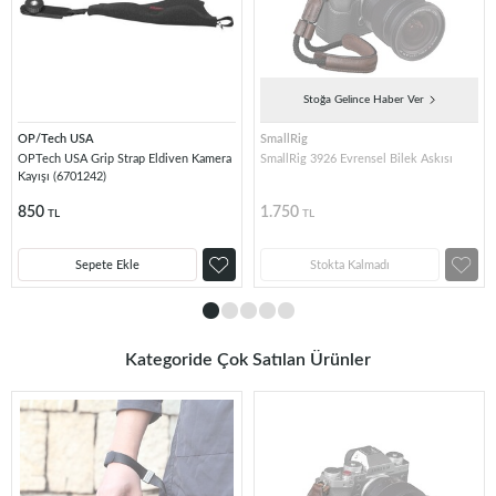
Stoğa Gelince Haber Ver
OP/Tech USA
SmallRig
OPTech USA Grip Strap Eldiven Kamera
SmallRig 3926 Evrensel Bilek Askısı
Kayışı (6701242)
850
1.750
TL
TL
Sepete Ekle
Stokta Kalmadı
Kategoride Çok Satılan Ürünler