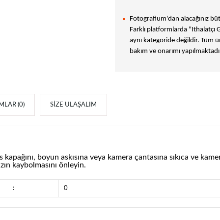
Fotografium'dan alacağınız bütü
Farklı platformlarda "Ithalatçı 
aynı kategoride değildir. Tüm ür
bakım ve onarımı yapılmaktadır
LAR (0)
SIZE ULAŞALIM
kapağını, boyun askısına veya kamera çantasına sıkıca ve kamera 
ızın kaybolmasını önleyin.
:
0