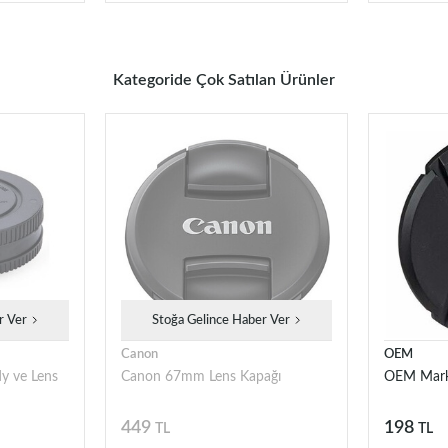
Kategoride Çok Satılan Ürünler
r Ver
Stoğa Gelince Haber Ver
Canon
OEM
y ve Lens
Canon 67mm Lens Kapağı
OEM Mark
449
198
TL
TL