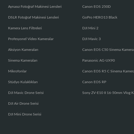
Aynasız Fotoğraf Makinesi Lensleri
Canon EOS 250D
DSLR Fotoğraf Makinesi Lensleri
GoPro HERO13 Black
Kamera Lens Filtreleri
DJI Mini 2
Profesyonel Video Kameralar
DJI Mavic 3
Aksiyon Kameraları
Canon EOS C50 Sinema Kamera
Sinema Kameraları
Panasonic AG-UX90
Mikrofonlar
Canon EOS R5 C Sinema Kamer
Stüdyo Kulaklıkları
Canon EOS RP
DJI Mavic Drone Serisi
Sony ZV-E10 II 16-50mm Vlog K
DJI Air Drone Serisi
DJI Mini Drone Serisi