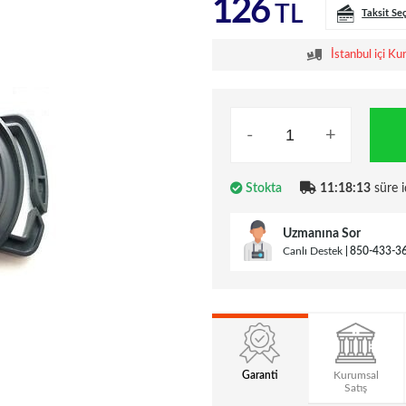
126
TL
Taksit Se
İstanbul içi Ku
-
+
Stokta
11:18:12
süre i
Uzmanına Sor
Canlı Destek
850-433-3
Garanti
Kurumsal
Satış