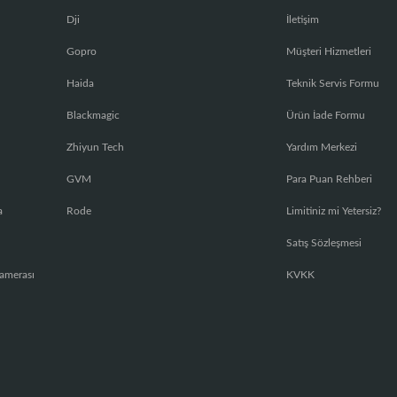
Dji
İletişim
Gopro
Müşteri Hizmetleri
Haida
Teknik Servis Formu
Blackmagic
Ürün İade Formu
Zhiyun Tech
Yardım Merkezi
GVM
Para Puan Rehberi
a
Rode
Limitiniz mi Yetersiz?
Satış Sözleşmesi
amerası
KVKK