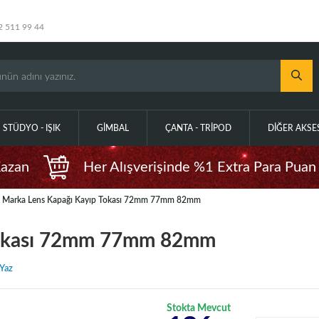
2 511 99 44
STÜDYO - IŞIK
GIMBAL
ÇANTA - TRIPOD
DIĞER AKS
Kazan
Her Alışverişinde %1 Extra Para Puan
Marka Lens Kapağı Kayıp Tokası 72mm 77mm 82mm
Tokası 72mm 77mm 82mm
Yaz
Stokta Mevcut