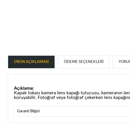
ÜRÜN AÇIKLAMASI
ÖDEME SEÇENEKLERI
YORUM
Açıklama:
Kapak tokası kamera lens kapağı tutucusu, kameranın lens 
koruyabilir. Fotoğraf veya fotoğraf çekerken lens kapağın
Garanti Bilgisi