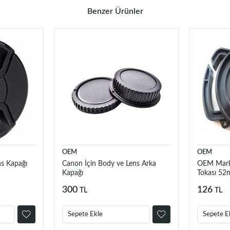
Benzer Ürünler
OEM
OEM
s Kapağı
Canon İçin Body ve Lens Arka
OEM Marka
Kapağı
Tokası 
300
126
TL
TL
Sepete Ekle
Sepete E