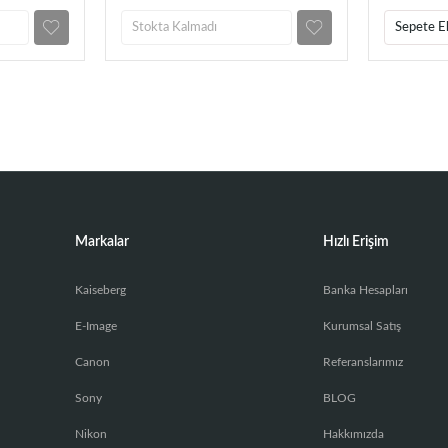
Stokta Kalmadı
Sepete E
Markalar
Hızlı Erişim
Kaiseberg
Banka Hesapları
E-Image
Kurumsal Satış
Canon
Referanslarımız
Sony
BLOG
Nikon
Hakkımızda