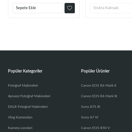
Sepete Ekle
Stokta Kalmadı
Popüler Kategoriler
Popüler Ürünler
Fotoğraf Makineleri
Canon EOS R6 Mark II
Aynasız Fotoğraf Makineleri
Canon EOS R6 Mark III
DSLR Fotoğraf Makineleri
Sony A7S III
Vlog Kameraları
Sony A7 IV
Kamera Lensleri
Canon EOS R50 V