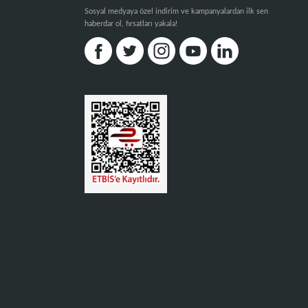
Sosyal medyaya özel indirim ve kampanyalardan ilk sen
haberdar ol, fırsatları yakala!