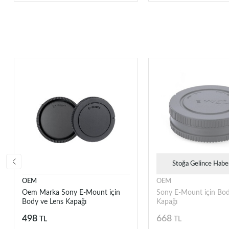
Stoğa Gelince Habe
OEM
OEM
Oem Marka Sony E-Mount için
Sony E-Mount için Bod
Body ve Lens Kapağı
Kapağı
498
668
TL
TL