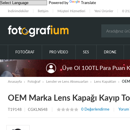
Powered by
Translate
İndirimdekiler
İletişim
Müşteri Hizmetleri
Yeni Ürünler
0 21
FOTOĞRAF
PRO VIDEO
SES
DRONE
Üye Ol 100TL Para Puan 
Anasayfa
Fotoğraf
Lensler ve Lens Aksesuarları
Lens Kapakları
OEM 
OEM Marka Lens Kapağı Kayıp 
0 Değerlendirme
Yorum 
T19148
CGKLNS48