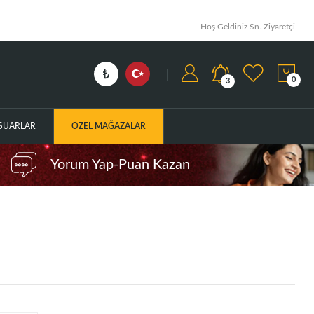
Hoş Geldiniz Sn. Ziyaretçi
0
3
ESUARLAR
ÖZEL MAĞAZALAR
Yorum Yap-Puan Kazan