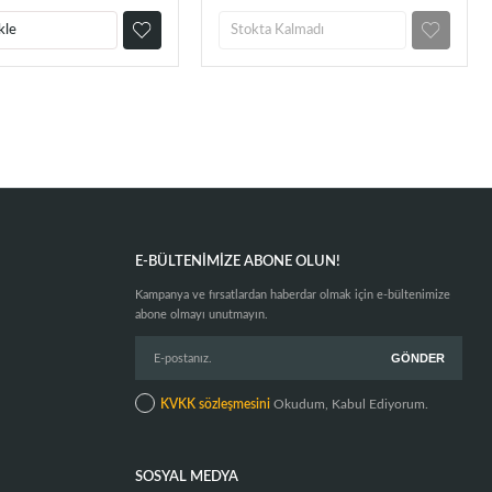
kle
Stokta Kalmadı
E-BÜLTENIMIZE ABONE OLUN!
Kampanya ve fırsatlardan haberdar olmak için e-bültenimize
abone olmayı unutmayın.
KVKK sözleşmesini
Okudum, Kabul Ediyorum.
SOSYAL MEDYA