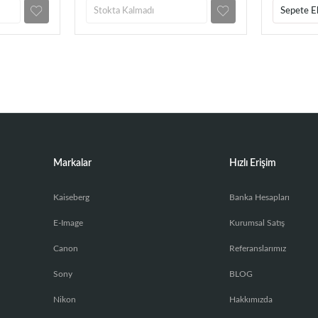
Stokta Kalmadı
Sepete E
Markalar
Hızlı Erişim
Kaiseberg
Banka Hesapları
E-Image
Kurumsal Satış
Canon
Referanslarımız
Sony
BLOG
Nikon
Hakkımızda