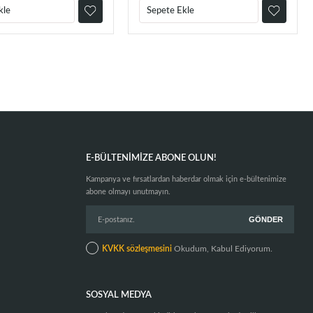
kle
Sepete Ekle
E-BÜLTENIMIZE ABONE OLUN!
Kampanya ve fırsatlardan haberdar olmak için e-bültenimize
abone olmayı unutmayın.
KVKK sözleşmesini
Okudum, Kabul Ediyorum.
SOSYAL MEDYA