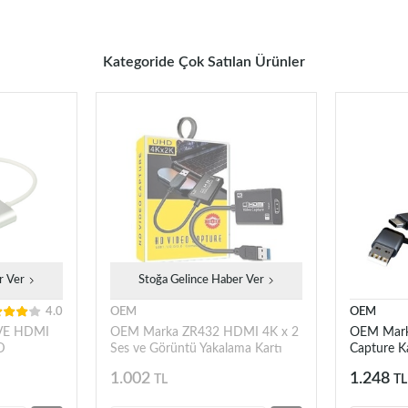
Kategoride Çok Satılan Ürünler
r Ver
Stoğa Gelince Haber Ver
4.0
OEM
OEM
VE HDMI
OEM Marka ZR432 HDMI 4K x 2
OEM Mar
D
Ses ve Görüntü Yakalama Kartı
Capture K
& Type-C)
1.002
1.248
TL
TL