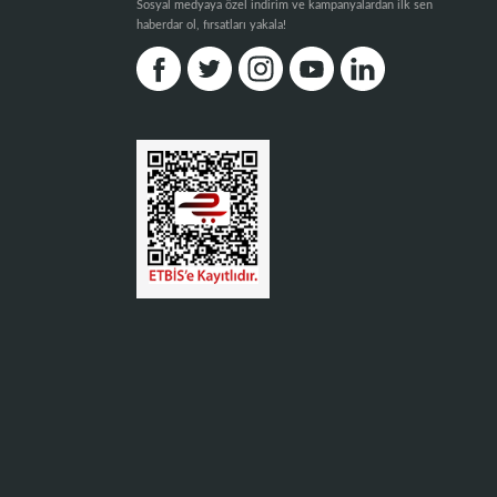
Sosyal medyaya özel indirim ve kampanyalardan ilk sen
haberdar ol, fırsatları yakala!