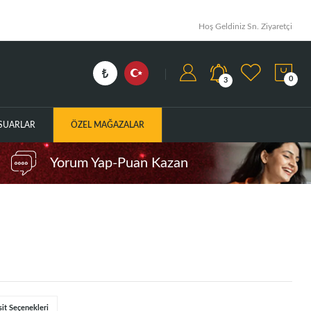
Hoş Geldiniz Sn. Ziyaretçi
0
3
ESUARLAR
ÖZEL MAĞAZALAR
Yorum Yap-Puan Kazan
sit Seçenekleri