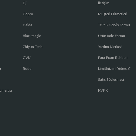
Dji
İletişim
Gopro
Müşteri Hizmetleri
Haida
Teknik Servis Formu
Blackmagic
Ürün İade Formu
Zhiyun Tech
Yardım Merkezi
GVM
Para Puan Rehberi
a
Rode
Limitiniz mi Yetersiz?
Satış Sözleşmesi
amerası
KVKK