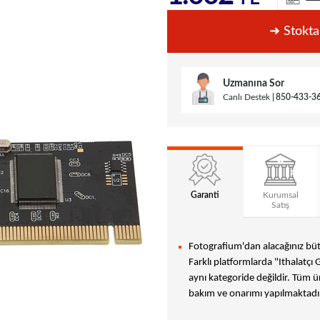
➜ Stokta
Uzmanına Sor
Canlı Destek
850-433-3
Garanti
Kurumsal
Satış
Fotografium'dan alacağınız bütü
Farklı platformlarda "Ithalatçı 
aynı kategoride değildir. Tüm ür
bakım ve onarımı yapılmaktadır