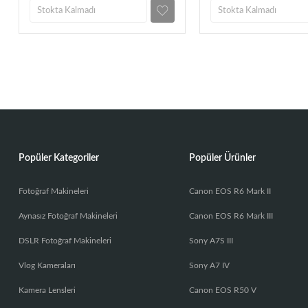
Stokta Kalmadı
Stokta Kalmadı
Popüler Kategoriler
Popüler Ürünler
Fotoğraf Makineleri
Canon EOS R6 Mark II
Aynasız Fotoğraf Makineleri
Canon EOS R6 Mark III
DSLR Fotoğraf Makineleri
Sony A7S III
Vlog Kameraları
Sony A7 IV
Kamera Lensleri
Canon EOS R50 V