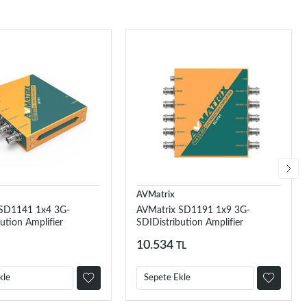
AVMatrix
 SD1141 1x4 3G-
AVMatrix SD1191 1x9 3G-
ution Amplifier
SDIDistribution Amplifier
10.534
TL
kle
Sepete Ekle