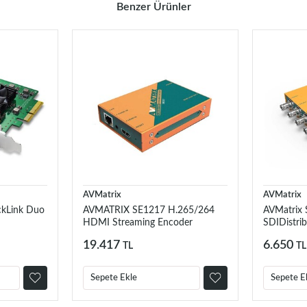
Benzer Ürünler
AVMatrix
AVMatrix
ckLink Duo
AVMATRIX SE1217 H.265/264
AVMatrix
HDMI Streaming Encoder
SDIDistrib
19.417
6.650
TL
TL
Sepete Ekle
Sepete E