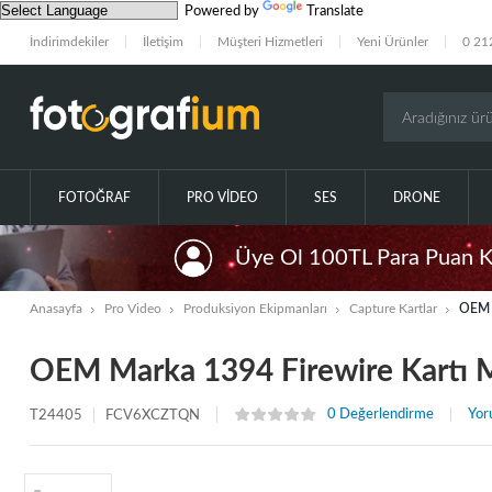
Powered by
Translate
İndirimdekiler
İletişim
Müşteri Hizmetleri
Yeni Ürünler
0 21
FOTOĞRAF
PRO VIDEO
SES
DRONE
Üye Ol 100TL Para Puan 
Anasayfa
Pro Video
Produksiyon Ekipmanları
Capture Kartlar
OEM M
OEM Marka 1394 Firewire Kartı M
0 Değerlendirme
Yor
T24405
FCV6XCZTQN