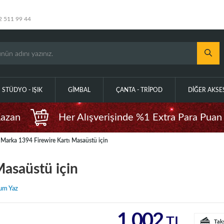
2 511 99 44
STÜDYO - IŞIK
GIMBAL
ÇANTA - TRIPOD
DIĞER AKS
Kazan
Her Alışverişinde %1 Extra Para Puan
arka 1394 Firewire Kartı Masaüstü için
asaüstü için
um Yaz
1.002
TL
Tak