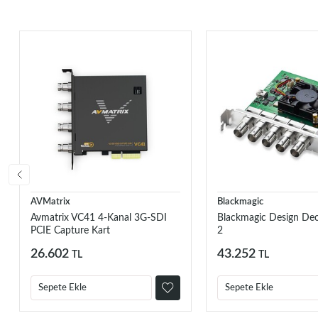
AVMatrix
Blackmagic
Avmatrix VC41 4-Kanal 3G-SDI
Blackmagic Design De
PCIE Capture Kart
2
26.602
43.252
TL
TL
Sepete Ekle
Sepete Ekle