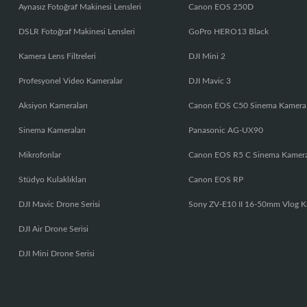
Aynasız Fotoğraf Makinesi Lensleri
Canon EOS 250D
DSLR Fotoğraf Makinesi Lensleri
GoPro HERO13 Black
Kamera Lens Filtreleri
DJI Mini 2
Profesyonel Video Kameralar
DJI Mavic 3
Aksiyon Kameraları
Canon EOS C50 Sinema Kamera
Sinema Kameraları
Panasonic AG-UX90
Mikrofonlar
Canon EOS R5 C Sinema Kamer
Stüdyo Kulaklıkları
Canon EOS RP
DJI Mavic Drone Serisi
Sony ZV-E10 II 16-50mm Vlog K
DJI Air Drone Serisi
DJI Mini Drone Serisi