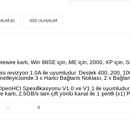
LAR (0)
SIZE ULAŞALIM
ewire kartı, Win 98SE için, ME için, 2000, XP için, Su
ss revizyon 1.0A ile uyumludur. Destek 400, 200, 10
tleyicisinde 3 x Harici Bağlantı Noktası, 2 x Bağlant
 OpenHCI Spesifikasyonu V1.0 ve V1.1 ile uyumludur
 kartı, 2.5GB/s tam çift yönlü kanal ile 1 şeritli (x1)
:
0