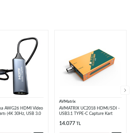
AVMatrix
ka AWG26 HDMI Video
AVMATRIX UC2018 HDMI/SDI -
artı (4K 30Hz, USB 3.0
USB3.1 TYPE-C Capture Kart
14.077
TL