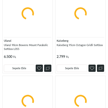
Ulanzi
Kaiseberg
Ulanzi 90cm Bowens Mount Parabolic
Kaiseberg 95cm Octagon Gridli Softbox
Softbox L055
6.500
2.799
TL
TL
Sepete Ekle
Sepete Ekle