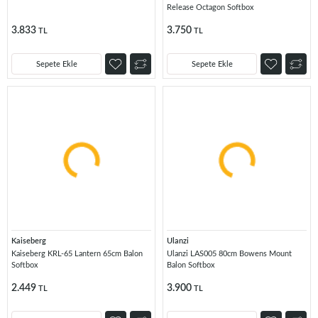
Release Octagon Softbox
3.833
3.750
TL
TL
Sepete Ekle
Sepete Ekle
Kaiseberg
Ulanzi
Kaiseberg KRL-65 Lantern 65cm Balon
Ulanzi LAS005 80cm Bowens Mount
Softbox
Balon Softbox
2.449
3.900
TL
TL