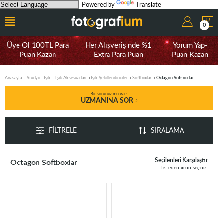
Powered by
Translate
0
Üye Ol 100TL Para
Her Alışverişinde %1
Yorum Yap-
Puan Kazan
Extra Para Puan
Puan Kazan
Anasayfa
Stüdyo - Işık
Işık Aksesuarları
Işık Şekillendiriciler
Softboxlar
Octagon Softboxlar
Bir sorunuz mu var?
UZMANINA SOR
FILTRELE
SIRALAMA
Seçilenleri Karşılaştır
Octagon Softboxlar
Listeden ürün seçiniz.