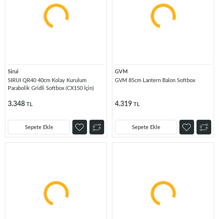
Sirui
GVM
SIRUI QR40 40cm Kolay Kurulum
GVM 85cm Lantern Balon Softbox
Parabolik Gridli Softbox (CX150 İçin)
3.348
4.319
TL
TL
Sepete Ekle
Sepete Ekle