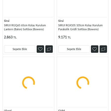
Sirui
Sirui
SIRUI RGQ65 65cm Kolay Kurulum
SIRUI RGX105 105cm Kolay Kurulum
Lantern (Balon) Softbox (Bowens)
Parabolik Gridli Softbox (Bowens)
2.863
9.171
TL
TL
Sepete Ekle
Sepete Ekle
Ulanzi
GVM