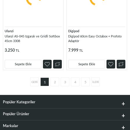
Ulanzi
Digipod
Ulanzi AS-045 Izgaralı ve Gridli Softbox
Digipod 60cm Easy Octabox + Profoto
45cm 3308
Adaptör
3.250
7.999
TL
TL
Sepete Ekle
Sepete Ekle
1
2
3
4
5
Popüler Kategoriler
Popüler Ürünler
Markalar