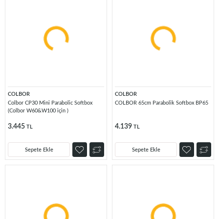
COLBOR
COLBOR
Colbor CP30 Mini Parabolic Softbox
COLBOR 65cm Parabolik Softbox BP65
(Colbor W60&W100 için )
3.445
4.139
TL
TL
Sepete Ekle
Sepete Ekle