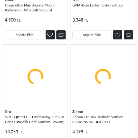
Ulanzi 60cm Mini Bowens Mount
GVM 45cm Lantern Balon Softbox
Katlanabilir Dome Softbox L054
4.500
3.348
TL
TL
Sepete Ekle
Sepete Ekle
Sirui
Zhiyun
SIRUI QR120-DP 120cm Kolay Kurulum
Zhiyun EX1H06 Parabolic Softbox
Derin Parabolik Gridli Softbox (Bowens)
(BOWENS MOUNT) 60D
13.053
4.199
TL
TL