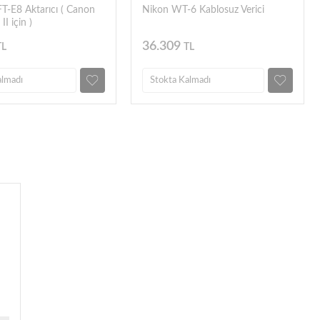
-E8 Aktarıcı ( Canon
Nikon WT-6 Kablosuz Verici
I için )
36.309
TL
TL
almadı
Stokta Kalmadı