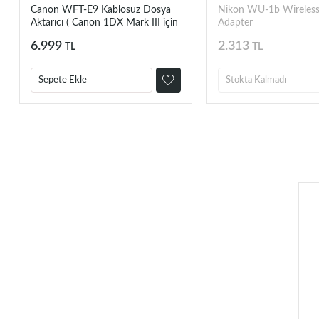
Canon WFT-E9 Kablosuz Dosya
Nikon WU-1b Wireless
Aktarıcı ( Canon 1DX Mark III için
Adapter
)
6.999
2.313
TL
TL
Sepete Ekle
Stokta Kalmadı