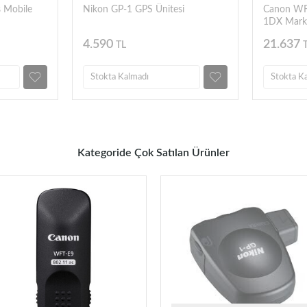
 Mobile
Nikon GP-1 GPS Ünitesi
Canon WFT
1DX Mark I
4.590
21.637
TL
Stokta Kalmadı
Stokta K
Kategoride Çok Satılan Ürünler