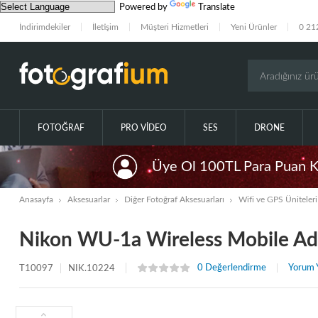
Powered by
Translate
İndirimdekiler
İletişim
Müşteri Hizmetleri
Yeni Ürünler
0 21
FOTOĞRAF
PRO VIDEO
SES
DRONE
Üye Ol 100TL Para Puan 
Anasayfa
Aksesuarlar
Diğer Fotoğraf Aksesuarları
Wifi ve GPS Üniteleri
Nikon WU-1a Wireless Mobile Ad
0 Değerlendirme
Yorum 
T10097
NIK.10224