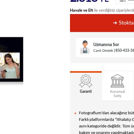
Havale ve Eft
ile verdiğiniz siparişlerd
➜ Stokta
Uzmanına Sor
Canlı Destek
850-433-3
Garanti
Kurumsal
Satış
Fotografium'dan alacağınız bütü
Farklı platformlarda "Ithalatçı 
aynı kategoride değildir. Tüm ür
bakım ve onarımı yapılmaktadır