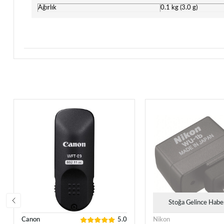
Ağırlık
0.1 kg (3.0 g)
Stoğa Gelince Habe
Canon
5.0
Nikon