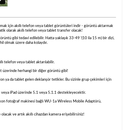
ak için akıllı telefon veya tablet görüntüleri indir - görüntü aktarmak
k olarak akıllı telefon veya tablet transfer olacak!
üntü gibi tedavi edilebilir. Hatta yaklaşık 33-49 '(10 ila 15 m) bir dizi,
hil olmak üzere daha kolaydır.
 telefon veya tablet aktarılabilir.
et üzerinde herhangi bir diğer görüntü gibi!
on ya da tablet gelen deklanşör tetikler. Bu sizinle grup çekimleri için
 veya iPad üzerinde 5.1 veya 5.1.1 destekleyecektir.
Nikon fotoğraf makinesi bağlı WU-1a Wireless Mobile Adaptörü,
lacak ve artık akıllı cihazdan kamera erişebilirsiniz!