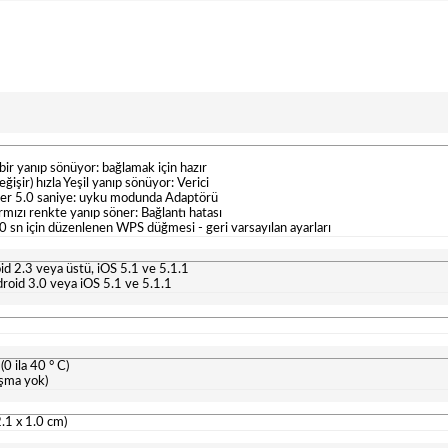
bir yanıp sönüyor: bağlamak için hazır
değişir) hızla Yeşil yanıp sönüyor: Verici
 her 5.0 saniye: uyku modunda Adaptörü
rmızı renkte yanıp söner: Bağlantı hatası
0 sn için düzenlenen WPS düğmesi - geri varsayılan ayarları
oid 2.3 veya üstü, iOS 5.1 ve 5.1.1
roid 3.0 veya iOS 5.1 ve 5.1.1
 (0 ila 40 ° C)
şma yok)
2.1 x 1.0 cm)