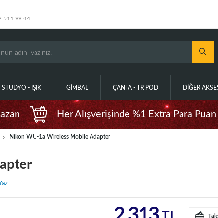
2 511 99 44
STÜDYO - IŞIK
GIMBAL
ÇANTA - TRIPOD
DIĞER AKS
Kazan
Her Alışverişinde %1 Extra Para Puan
Nikon WU-1a Wireless Mobile Adapter
apter
Yaz
2.313
TL
Tak