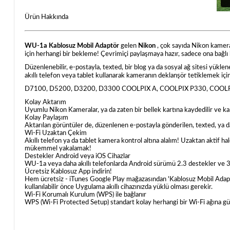
Ürün Hakkında
WU-1a Kablosuz Mobil Adaptör
gelen
Nikon
, çok sayıda Nikon kamera 
için herhangi bir bekleme! Çevrimiçi paylaşmaya hazır, sadece ona bağlı 
Düzenlenebilir, e-postayla, texted, bir blog ya da sosyal ağ sitesi yüklene
akıllı telefon veya tablet kullanarak kameranın deklanşör tetiklemek için
D7100, D5200, D3200, D3300 COOLPIX A, COOLPIX P330, COOLPIX 
Kolay Aktarım
Uyumlu Nikon Kameralar, ya da zaten bir bellek kartına kaydedilir ve kame
Kolay Paylaşım
Aktarılan görüntüler de, düzenlenen e-postayla gönderilen, texted, ya da b
Wi-Fi Uzaktan Çekim
Akıllı telefon ya da tablet kamera kontrol altına alalım! Uzaktan aktif hal
mükemmel yakalamak!
Destekler Android veya iOS Cihazlar
WU-1a veya daha akıllı telefonlarda Android sürümü 2.3 destekler ve 3.
Ücretsiz Kablosuz App indirin!
Hem ücretsiz - iTunes Google Play mağazasından 'Kablosuz Mobil Adapt
kullanılabilir önce Uygulama akıllı cihazınızda yüklü olması gerekir.
Wi-Fi Korumalı Kurulum (WPS) ile bağlanır
WPS (Wi-Fi Protected Setup) standart kolay herhangi bir Wi-Fi ağına güven