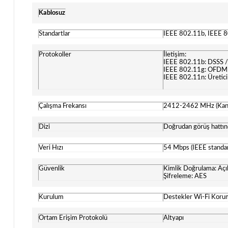
Kablosuz
Standartlar
IEEE 802.11b, IEEE 
Protokoller
İletişim:
IEEE 802.11b: DSSS 
IEEE 802.11g: OFD
IEEE 802.11n: Üretici 
Çalışma Frekansı
2412-2462 MHz (Kana
Dizi
Doğrudan görüş hattın
Veri Hızı
54 Mbps (IEEE standar
Güvenlik
Kimlik Doğrulama: Aç
Şifreleme: AES
Kurulum
Destekler Wi-Fi Koru
Ortam Erişim Protokolü
Altyapı