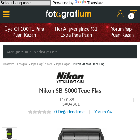
Powered by
Translate
0
Üye Ol 100TL Para
Her Alışverişinde %1
Yorum Yap-
Puan Kazan
Extra Para Puan
Puan Kazan
Anasayfa
Fotoğraf
Tepe Flaş Ürünleri
Tepe Flaşları
Nikon SB-5000 Tepe Flaş
Nikon SB-5000 Tepe Flaş
T10188
FSA04301
0 Değerlendirme
Yorum Yaz