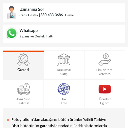
Uzmanına Sor
Canlı Destek
850-433-3686
E-mail
Whatsapp
Sipariş ve Destek Hattı
Garanti
Kurumsal
Limitiniz mi
Satış
Yetersiz?
Aynı Gün
Tax
Ücretsiz
Teslimat
Free
Eğitim
Fotografium'dan alacağınız bütün ürünler Yetkili Türkiye
Distribütörünün garantisi altındadır. Farklı platformlarda