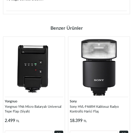
Benzer Ürünler
Yongnuo
Sony
Yongnuo YN6 Micro Bataryalı Universal
Sony HVL-F46RM Kablosuz Radyo
Tepe Flaşı (Siyah)
Kontrollü Harici Flaş
2.499
18.399
TL
TL