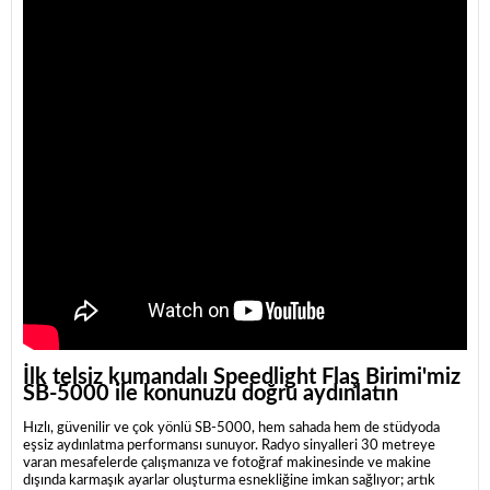
İlk telsiz kumandalı Speedlight Flaş Birimi'miz
SB-5000 ile konunuzu doğru aydınlatın
Hızlı, güvenilir ve çok yönlü SB-5000, hem sahada hem de stüdyoda
eşsiz aydınlatma performansı sunuyor. Radyo sinyalleri 30 metreye
varan mesafelerde çalışmanıza ve fotoğraf makinesinde ve makine
dışında karmaşık ayarlar oluşturma esnekliğine imkan sağlıyor; artık