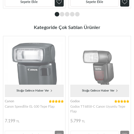
Sepete Ekle
Sepete Ekle
Kategoride Çok Satılan Ürünler
Stoğa Gelince Haber Ver
Stoğa Gelince Haber Ver
Canon
Godox
Canon Speedlite EL-100 Tepe Flaşı
Godox TT685II-C Canon Uyumlu Tepe
Flaşı
7.199
5.799
TL
TL