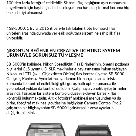
100'den fazla fotoğraf çekilebilir. Sistem, flaş başlığının aşırı ısınmasını
engellemek için başlık içindeki ısı oluşumunu baskılar; termal koruma hiç
bu kadar iyi olmamıştı.
* SB-5000, 1 Eylül 2015 itibariyle takılabilen tipte kompakt flaş
üniteleri arasında dünyada yerleşik soğutma sistemine sahip ilk flaş
ünitesidir.
NIKON'UN BEĞENILEN CREATIVE LIGHTING SYSTEM
ÜRÜNÜYLE SORUNSUZ TÜMLEŞME
SB-5000'in kalbinde, Nikon Speedlight Flaş Birimlerinin, önemli pozlama
bilgilerini CLS uyumlu D-SLR makinelerle paylaşmasına imkan sağlayan
Nikon’un i-TTL (akıllı Objektiften Ölçüm) flaş kontrolü yatar. SB-5000,
Gelişmiş Kablosuz Aydınlatma ayarlarının bir parçası olarak telsiz
kumanda ile kontrol edilebildiği gibi görüş hatlı optik kumanda ile
geleneksel yoldan da kontrol edilebilir. Çalışmaya yönelik iyileştirmeler
arasında, fazladan bir sistem kontrolü düzeyi ekleyen birleşik flaş
kontrolü bulunmaktadır. Artık fotoğraf makinesi menüsünden ya da
birim, fotoğraf makinesi gövdesine bağlıyken Camera Control Pro 2
çalıştıran bir bilgisayardan SB-5000'i çalıştırabilir veya ayarlarını
değiştirebilirsiniz.