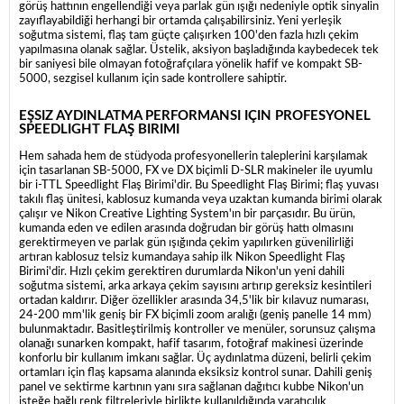
görüş hattının engellendiği veya parlak gün ışığı nedeniyle optik sinyalin
zayıflayabildiği herhangi bir ortamda çalışabilirsiniz. Yeni yerleşik
soğutma sistemi, flaş tam güçte çalışırken 100'den fazla hızlı çekim
yapılmasına olanak sağlar. Üstelik, aksiyon başladığında kaybedecek tek
bir saniyesi bile olmayan fotoğrafçılara yönelik hafif ve kompakt SB-
5000, sezgisel kullanım için sade kontrollere sahiptir.
EŞSIZ AYDINLATMA PERFORMANSI IÇIN PROFESYONEL
SPEEDLIGHT FLAŞ BIRIMI
Hem sahada hem de stüdyoda profesyonellerin taleplerini karşılamak
için tasarlanan SB-5000, FX ve DX biçimli D-SLR makineler ile uyumlu
bir i-TTL Speedlight Flaş Birimi'dir. Bu Speedlight Flaş Birimi; flaş yuvası
takılı flaş ünitesi, kablosuz kumanda veya uzaktan kumanda birimi olarak
çalışır ve Nikon Creative Lighting System'ın bir parçasıdır. Bu ürün,
kumanda eden ve edilen arasında doğrudan bir görüş hattı olmasını
gerektirmeyen ve parlak gün ışığında çekim yapılırken güvenilirliği
artıran kablosuz telsiz kumandaya sahip ilk Nikon Speedlight Flaş
Birimi'dir. Hızlı çekim gerektiren durumlarda Nikon'un yeni dahili
soğutma sistemi, arka arkaya çekim sayısını artırıp gereksiz kesintileri
ortadan kaldırır. Diğer özellikler arasında 34,5'lik bir kılavuz numarası,
24-200 mm'lik geniş bir FX biçimli zoom aralığı (geniş panelle 14 mm)
bulunmaktadır. Basitleştirilmiş kontroller ve menüler, sorunsuz çalışma
olanağı sunarken kompakt, hafif tasarım, fotoğraf makinesi üzerinde
konforlu bir kullanım imkanı sağlar. Üç aydınlatma düzeni, belirli çekim
ortamları için flaş kapsama alanında eksiksiz kontrol sunar. Dahili geniş
panel ve sektirme kartının yanı sıra sağlanan dağıtıcı kubbe Nikon'un
isteğe bağlı renk filtreleriyle birlikte kullanıldığında yaratıcılık