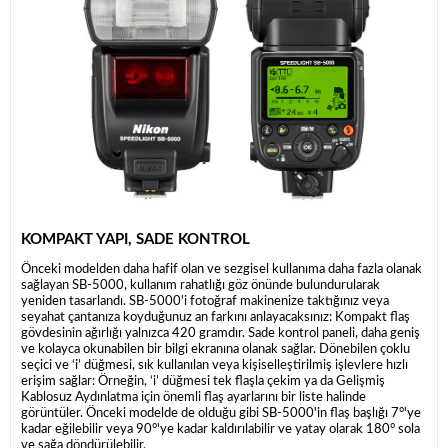
KOMPAKT YAPI, SADE KONTROL
Önceki modelden daha hafif olan ve sezgisel kullanıma daha fazla olanak
sağlayan SB-5000, kullanım rahatlığı göz önünde bulundurularak
yeniden tasarlandı. SB-5000'i fotoğraf makinenize taktığınız veya
seyahat çantanıza koyduğunuz an farkını anlayacaksınız: Kompakt flaş
gövdesinin ağırlığı yalnızca 420 gramdır. Sade kontrol paneli, daha geniş
ve kolayca okunabilen bir bilgi ekranına olanak sağlar. Dönebilen çoklu
seçici ve ‘i’ düğmesi, sık kullanılan veya kişiselleştirilmiş işlevlere hızlı
erişim sağlar: Örneğin, ‘i’ düğmesi tek flaşla çekim ya da Gelişmiş
Kablosuz Aydınlatma için önemli flaş ayarlarını bir liste halinde
görüntüler. Önceki modelde de olduğu gibi SB-5000'in flaş başlığı 7°'ye
kadar eğilebilir veya 90°'ye kadar kaldırılabilir ve yatay olarak 180° sola
ve sağa döndürülebilir.