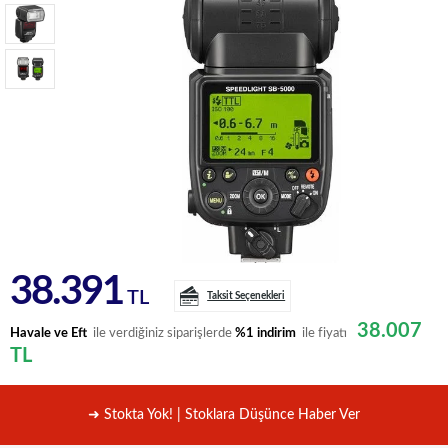
38.391
TL
Taksit Seçenekleri
38.007
Havale ve Eft
ile verdiğiniz siparişlerde
%1 indirim
ile fiyatı
TL
➜ Stokta Yok! | Stoklara Düşünce Haber Ver