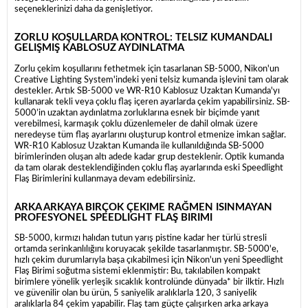
seçeneklerinizi daha da genişletiyor.
ZORLU KOŞULLARDA KONTROL: TELSIZ KUMANDALI
GELIŞMIŞ KABLOSUZ AYDINLATMA
Zorlu çekim koşullarını fethetmek için tasarlanan SB-5000, Nikon'un
Creative Lighting System'indeki yeni telsiz kumanda işlevini tam olarak
destekler. Artık SB-5000 ve WR-R10 Kablosuz Uzaktan Kumanda'yı
kullanarak tekli veya çoklu flaş içeren ayarlarda çekim yapabilirsiniz. SB-
5000’in uzaktan aydınlatma zorluklarına esnek bir biçimde yanıt
verebilmesi, karmaşık çoklu düzenlemeler de dahil olmak üzere
neredeyse tüm flaş ayarlarını oluşturup kontrol etmenize imkan sağlar.
WR-R10 Kablosuz Uzaktan Kumanda ile kullanıldığında SB-5000
birimlerinden oluşan altı adede kadar grup desteklenir. Optik kumanda
da tam olarak desteklendiğinden çoklu flaş ayarlarında eski Speedlight
Flaş Birimlerini kullanmaya devam edebilirsiniz.
ARKA ARKAYA BIRÇOK ÇEKIME RAĞMEN ISINMAYAN
PROFESYONEL SPEEDLIGHT FLAŞ BIRIMI
SB-5000, kırmızı halıdan tutun yarış pistine kadar her türlü stresli
ortamda serinkanlılığını koruyacak şekilde tasarlanmıştır. SB-5000'e,
hızlı çekim durumlarıyla başa çıkabilmesi için Nikon'un yeni Speedlight
Flaş Birimi soğutma sistemi eklenmiştir: Bu, takılabilen kompakt
birimlere yönelik yerleşik sıcaklık kontrolünde dünyada* bir ilktir. Hızlı
ve güvenilir olan bu ürün, 5 saniyelik aralıklarla 120, 3 saniyelik
aralıklarla 84 çekim yapabilir. Flaş tam güçte çalışırken arka arkaya