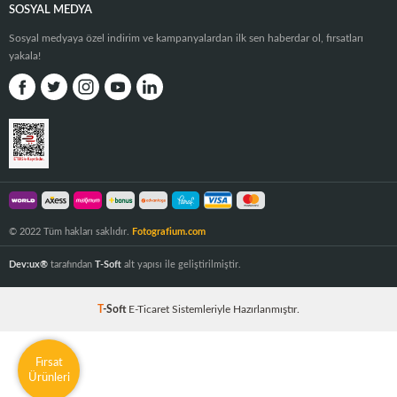
SOSYAL MEDYA
Sosyal medyaya özel indirim ve kampanyalardan ilk sen haberdar ol, fırsatları
yakala!
© 2022 Tüm hakları saklıdır.
Fotografium.com
Dev:ux®
tarafından
T-Soft
alt yapısı ile geliştirilmiştir.
T
-Soft
E-Ticaret
Sistemleriyle Hazırlanmıştır.
Fırsat
Ürünleri